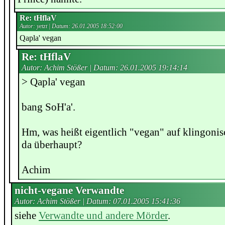
Re: tHflaV
Autor: yetzt | Datum:
26.01.2005 18:52:00
Qapla' vegan
Re: tHflaV
Autor: Achim Stößer | Datum:
26.01.2005 19:14:14
> Qapla' vegan
bang SoH'a'.
Hm, was heißt eigentlich "vegan" auf klingonis
da überhaupt?
Achim
nicht-vegane Verwandte
Autor: Achim Stößer | Datum:
07.01.2005 15:41:36
siehe
Verwandte und andere Mörder
.