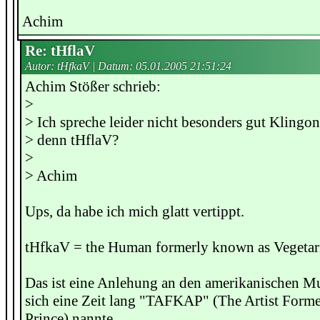
Achim
Re: tHflaV
Autor: tHfkaV | Datum:
05.01.2005 21:51:24
Achim Stößer schrieb:
>
> Ich spreche leider nicht besonders gut Klingon
> denn tHflaV?
>
> Achim
Ups, da habe ich mich glatt vertippt.
tHfkaV = the Human formerly known as Vegetar
Das ist eine Anlehung an den amerikanischen Mu
sich eine Zeit lang "TAFKAP" (The Artist For
Prince) nannte.