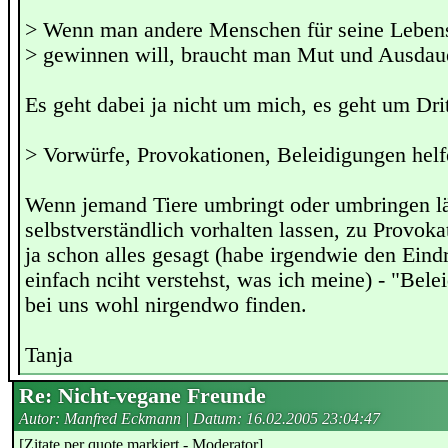
> Wenn man andere Menschen für seine Lebens
> gewinnen will, braucht man Mut und Ausdau
Es geht dabei ja nicht um mich, es geht um Drit
> Vorwürfe, Provokationen, Beleidigungen helfe
Wenn jemand Tiere umbringt oder umbringen lä
selbstverständlich vorhalten lassen, zu Provok
ja schon alles gesagt (habe irgendwie den Ein
einfach nciht verstehst, was ich meine) - "Bel
bei uns wohl nirgendwo finden.
Tanja
Re: Nicht-vegane Freunde
Autor: Manfred Eckmann | Datum:
16.02.2005 23:04:47
[Zitate per quote markiert - Moderator]