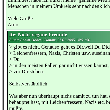
Zumindest habe ich durch meine "geheime Metho
Menschen in meinem Umkreis sehr nachdenklich
Viele Grüße
Arno
Re: Nicht-vegane Freunde
Autor: Achim Stößer | Datum:
27.01.2005 14:51:50
> gibt es nicht. Genauso geht es Dir,weil Du Di
> Leichenfressern, Nazis, Christen usw. auseinan
> Du
> in den meisten Fällen gar nicht wissen kannst
> vor Dir stehen.
Selbstverständlich.
Was aber nun überhaupt nichs damit zu tun hat, 
behauptet hast, mit Leichenfressern, Nazis etc. b
müßte.