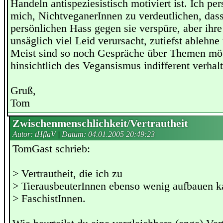
Handeln antispeziesistisch motiviert ist. Ich p
mich, NichtveganerInnen zu verdeutlichen, dass
persönlichen Hass gegen sie verspüre, aber ihr
unsäglich viel Leid verursacht, zutiefst ablehne
Meist sind so noch Gespräche über Themen mög
hinsichtlich des Vegansismus indifferent verhal
Gruß,
Tom
Zwischenmenschlichkeit/Vertrautheit
Autor: tHflaV | Datum:
04.01.2005 20:49:23
TomGast schrieb:
> Vertrautheit, die ich zu
> TierausbeuterInnen ebenso wenig aufbauen k
> FaschistInnen.