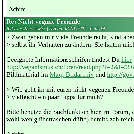
Achim
Re: Nicht-vegane Freunde
Autor: Achim Stößer | Datum:
04.01.2005 16:45:19
> Zwar geben mir viele Freunde recht, sind aber 
> selbst ihr Verhalten zu ändern. Sie halten mic
Geeignete Informationsschrifen findest Du
hier
http://veganismus.ch/foren/read.php?f=2&i=5
Bildmaterial im
Maqi-Bildarchiv
und
http://go
> Wie geht ihr mit euren nicht-vegenen Freund
> vielleicht ein paar Tipps für mich?
Bitte benutze die Suchfunktion hier im Forum, 
wohl wenig überraschen düfte) bereits zahlreich