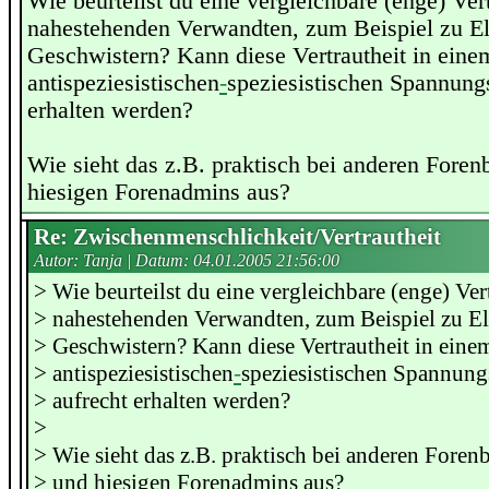
Wie beurteilst du eine vergleichbare (enge) Ver
nahestehenden Verwandten, zum Beispiel zu El
Geschwistern? Kann diese Vertrautheit in eine
antispeziesistischen
-
speziesistischen Spannungs
erhalten werden?
Wie sieht das z.B. praktisch bei anderen Fore
hiesigen Forenadmins aus?
Re: Zwischenmenschlichkeit/Vertrautheit
Autor: Tanja | Datum:
04.01.2005 21:56:00
> Wie beurteilst du eine vergleichbare (enge) Ver
> nahestehenden Verwandten, zum Beispiel zu El
> Geschwistern? Kann diese Vertrautheit in eine
> antispeziesistischen
-
speziesistischen Spannung
> aufrecht erhalten werden?
>
> Wie sieht das z.B. praktisch bei anderen Fore
> und hiesigen Forenadmins aus?