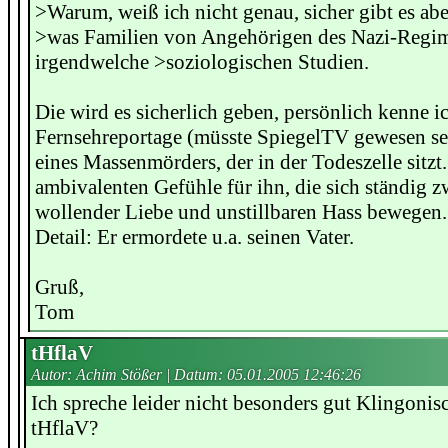
>Warum, weiß ich nicht genau, sicher gibt es abe
>was Familien von Angehörigen des Nazi-Regim
irgendwelche >soziologischen Studien.
Die wird es sicherlich geben, persönlich kenne i
Fernsehreportage (müsste SpiegelTV gewesen sei
eines Massenmörders, der in der Todeszelle sitzt.
ambivalenten Gefühle für ihn, die sich ständig 
wollender Liebe und unstillbaren Hass bewegen.
Detail: Er ermordete u.a. seinen Vater.
Gruß,
Tom
tHflaV
Autor: Achim Stößer | Datum:
05.01.2005 12:46:26
Ich spreche leider nicht besonders gut Klingonis
tHflaV?