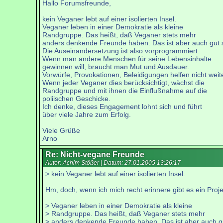
Hallo Forumsfreunde,
kein Veganer lebt auf einer isolierten Insel.
Veganer leben in einer Demokratie als kleine
Randgruppe. Das heißt, daß Veganer stets mehr
anders denkende Freunde haben. Das ist aber auch gut 
Die Auseinandersetzung ist also vorprogrammiert.
Wenn man andere Menschen für seine Lebensinhalte
gewinnen will, braucht man Mut und Ausdauer.
Vorwürfe, Provokationen, Beleidigungen helfen nicht weite
Wenn jeder Veganer dies berücksichtigt, wächst die
Randgruppe und mit ihnen die Einflußnahme auf die
poliischen Geschicke.
Ich denke, dieses Engagement lohnt sich und führt
über viele Jahre zum Erfolg.
Viele Grüße
Arno
Re: Nicht-vegane Freunde
Autor: Achim Stößer | Datum:
27.01.2005 13:26:17
> kein Veganer lebt auf einer isolierten Insel.
Hm, doch, wenn ich mich recht erinnere gibt es ein Proj
> Veganer leben in einer Demokratie als kleine
> Randgruppe. Das heißt, daß Veganer stets mehr
> anders denkende Freunde haben. Das ist aber auch g