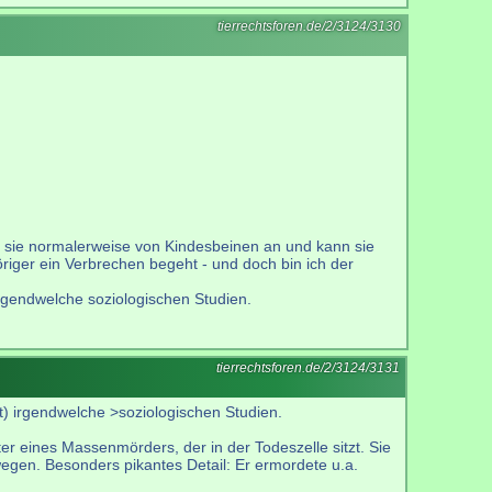
tierrechtsforen.de/2/3124/3130
t sie normalerweise von Kindesbeinen an und kann sie
öriger ein Verbrechen begeht - und doch bin ich der
rgendwelche soziologischen Studien.
tierrechtsforen.de/2/3124/3131
) irgendwelche >soziologischen Studien.
r eines Massenmörders, der in der Todeszelle sitzt. Sie
wegen. Besonders pikantes Detail: Er ermordete u.a.