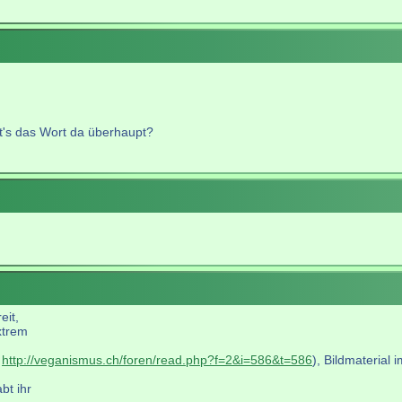
bt's das Wort da überhaupt?
eit,
xtrem
h
http://veganismus.ch/foren/read.php?f=2&i=586&t=586
), Bildmaterial 
bt ihr