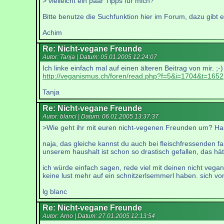
> vielleicht ein paar Tipps für mich?
Bitte benutze die Suchfunktion hier im Forum, dazu gibt 
Achim
Re: Nicht-vegane Freunde
Autor: Tanja | Datum:
05.01.2005 12:24:07
Ich linke einfach mal auf einen älteren Beitrag von mir. ;-)
http://veganismus.ch/foren/read.php?f=5&i=1704&t=1652
Tanja
Re: Nicht-vegane Freunde
Autor: blanci | Datum:
06.01.2005 13:37:37
>Wie geht ihr mit euren nicht-vegenen Freunden um? Habt 
naja, das gleiche kannst du auch bei fleischfressenden f
unserem haushalt ist schon so drastisch gefallen, das hät
ich würde einfach sagen, rede viel mit deinen nicht vega
keine lust mehr auf ein schnitzerlsemmerl haben. sich vo
lg blanc
Re: Nicht-vegane Freunde
Autor: Arno | Datum:
27.01.2005 12:13:54