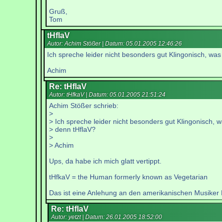
Gruß,
Tom
tHflaV
Autor: Achim Stößer | Datum:
05.01.2005 12:46:26
Ich spreche leider nicht besonders gut Klingonisch, was
Achim
Re: tHflaV
Autor: tHfkaV | Datum:
05.01.2005 21:51:24
Achim Stößer schrieb:
>
> Ich spreche leider nicht besonders gut Klingonisch, w
> denn tHflaV?
>
> Achim
Ups, da habe ich mich glatt vertippt.
tHfkaV = the Human formerly known as Vegetarian
Das ist eine Anlehung an den amerikanischen Musiker P
Re: tHflaV
Autor: yetzt | Datum:
26.01.2005 18:52:00