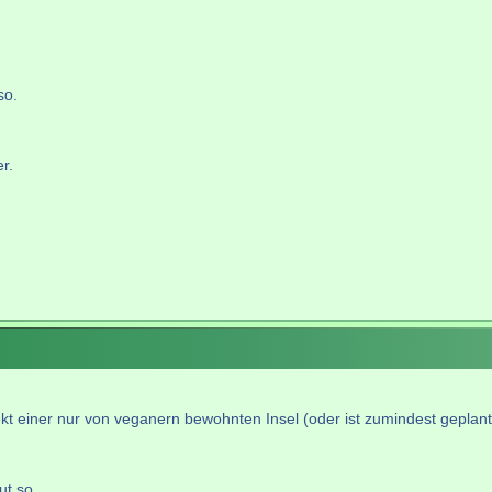
so.
r.
ekt einer nur von veganern bewohnten Insel (oder ist zumindest geplant
ut so.