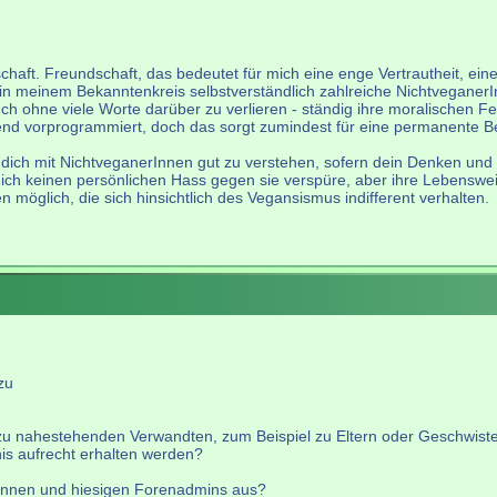
chaft. Freundschaft, das bedeutet für mich eine enge Vertrautheit, ein
in meinem Bekanntenkreis selbstverständlich zahlreiche NichtveganerI
uch ohne viele Worte darüber zu verlieren - ständig ihre moralischen Fe
redend vorprogrammiert, doch das sorgt zumindest für eine permanente
ich mit NichtveganerInnen gut zu verstehen, sofern dein Denken und Han
h keinen persönlichen Hass gegen sie verspüre, aber ihre Lebensweise,
möglich, die sich hinsichtlich des Vegansismus indifferent verhalten.
zu
t zu nahestehenden Verwandten, zum Beispiel zu Eltern oder Geschwiste
is aufrecht erhalten werden?
rInnen und hiesigen Forenadmins aus?