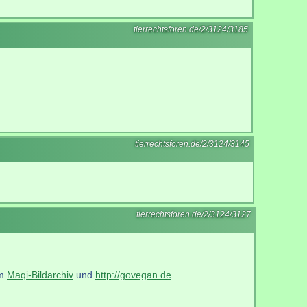
tierrechtsforen.de/2/3124/3185
tierrechtsforen.de/2/3124/3145
tierrechtsforen.de/2/3124/3127
im
Maqi-Bildarchiv
und
http://govegan.de
.