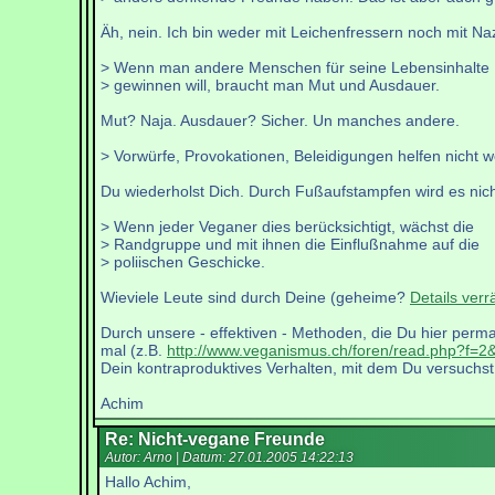
Äh, nein. Ich bin weder mit Leichenfressern noch mit Naz
> Wenn man andere Menschen für seine Lebensinhalte
> gewinnen will, braucht man Mut und Ausdauer.
Mut? Naja. Ausdauer? Sicher. Un manches andere.
> Vorwürfe, Provokationen, Beleidigungen helfen nicht we
Du wiederholst Dich. Durch Fußaufstampfen wird es nich
> Wenn jeder Veganer dies berücksichtigt, wächst die
> Randgruppe und mit ihnen die Einflußnahme auf die
> poliischen Geschicke.
Wieviele Leute sind durch Deine (geheime?
Details verr
Durch unsere - effektiven - Methoden, die Du hier perman
mal (z.B.
http://www.veganismus.ch/foren/read.php?f=2
Dein kontraproduktives Verhalten, mit dem Du versuchst,
Achim
Re: Nicht-vegane Freunde
Autor: Arno | Datum:
27.01.2005 14:22:13
Hallo Achim,