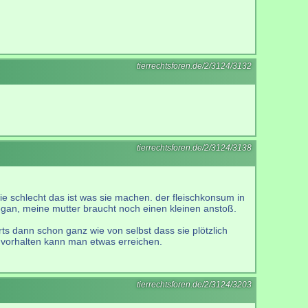
tierrechtsforen.de/2/3124/3132
tierrechtsforen.de/2/3124/3138
ie schlecht das ist was sie machen. der fleischkonsum in
 vegan, meine mutter braucht noch einen kleinen anstoß.
ts dann schon ganz wie von selbst dass sie plötzlich
d vorhalten kann man etwas erreichen.
tierrechtsforen.de/2/3124/3203