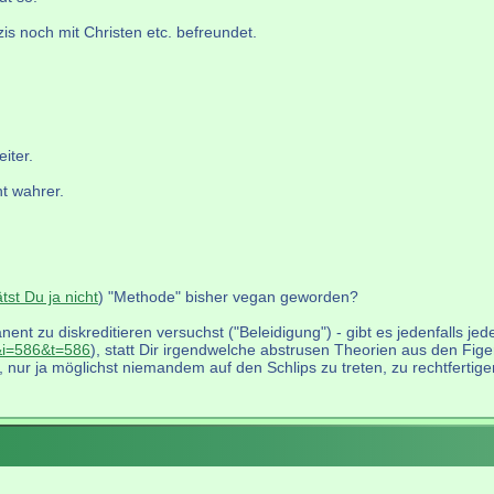
is noch mit Christen etc. befreundet.
iter.
t wahrer.
ätst Du ja nicht
) "Methode" bisher vegan geworden?
ent zu diskreditieren versuchst ("Beleidigung") - gibt es jedenfalls je
&i=586&t=586
), statt Dir irgendwelche abstrusen Theorien aus den Fige
 nur ja möglichst niemandem auf den Schlips zu treten, zu rechtfertige