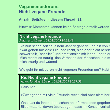
Veganismusforum
:
Nicht-vegane Freunde
Anzahl Beiträge in diesem Thread: 21
Hinweis: Momentan können keine Beiträge erstellt werden
Nicht-vegane Freunde
Autor: ann | Datum:
04.01.2005 16:12:48
Bin nun schon seit ca. einem Jahr Veganerin und bin vo
Zwar geben mir viele Freunde recht, sind aber nicht bereit,
schwer fällt, "sachlich" und emotionslos mit ihnen über d
Mich macht es traurig, das Verhalten der Menschen, die m
mich traurig und wütend.
Wie geht ihr mit euren nicht-vegenen Freunden um? Habt ih
Re: Nicht-vegane Freunde
Autor: TomGast | Datum:
04.01.2005 16:37:53
Hallo Ann,
>Zwar geben mir viele Freunde recht, sind aber nicht bere
Was hast du ihnen denn schon an Informationen gegeben? B
Bildermaterial davon überzeugen, dass ihr Konsumverhalt