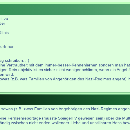
it zu
der
ltnis
herInnen
g schreiben. ;-)
keine Vertrautheit mit dem immer-besser-Kennenlernen sondern man ha
iger. Rein objektiv ist es sicher nicht weniger schlimm, wenn ein Angeh
en wird.
 sowas (z.B. was Familien von Angehörigen des Nazi-Regimes angeht) i
er sowas (z.B. >was Familien von Angehörigen des Nazi-Regimes angeht
r eine Fernsehreportage (müsste SpiegelTV gewesen sein) über die Mutte
ständig zwischen nicht enden wollender Liebe und unstillbaren Hass be