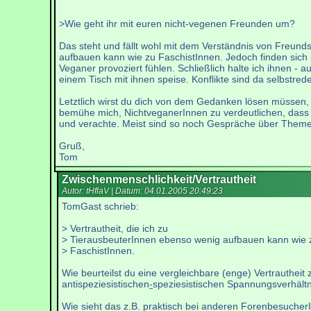
>Wie geht ihr mit euren nicht-vegenen Freunden um?
Das steht und fällt wohl mit dem Verständnis von Freunds
aufbauen kann wie zu FaschistInnen. Jedoch finden sich 
Veganer provoziert fühlen. Schließlich halte ich ihnen - a
einem Tisch mit ihnen speise. Konflikte sind da selbst
Letztlich wirst du dich von dem Gedanken lösen müssen, d
bemühe mich, NichtveganerInnen zu verdeutlichen, dass ic
und verachte. Meist sind so noch Gespräche über Themen 
Gruß,
Tom
Zwischenmenschlichkeit/Vertrautheit
Autor: tHflaV | Datum:
04.01.2005 20:49:23
TomGast schrieb:
> Vertrautheit, die ich zu
> TierausbeuterInnen ebenso wenig aufbauen kann wie 
> FaschistInnen.
Wie beurteilst du eine vergleichbare (enge) Vertrauthei
antispeziesistischen
-
speziesistischen Spannungsverhältn
Wie sieht das z.B. praktisch bei anderen Forenbesuche