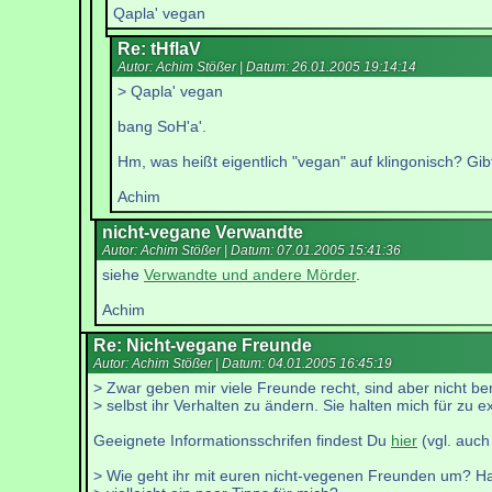
Qapla' vegan
Re: tHflaV
Autor: Achim Stößer | Datum:
26.01.2005 19:14:14
> Qapla' vegan
bang SoH'a'.
Hm, was heißt eigentlich "vegan" auf klingonisch? Gi
Achim
nicht-vegane Verwandte
Autor: Achim Stößer | Datum:
07.01.2005 15:41:36
siehe
Verwandte und andere Mörder
.
Achim
Re: Nicht-vegane Freunde
Autor: Achim Stößer | Datum:
04.01.2005 16:45:19
> Zwar geben mir viele Freunde recht, sind aber nicht ber
> selbst ihr Verhalten zu ändern. Sie halten mich für zu e
Geeignete Informationsschrifen findest Du
hier
(vgl. auc
> Wie geht ihr mit euren nicht-vegenen Freunden um? Ha