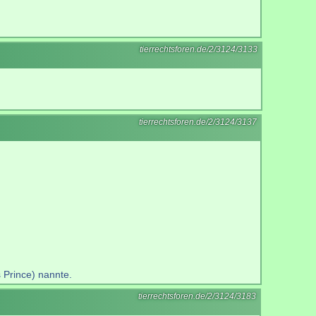
tierrechtsforen.de/2/3124/3133
tierrechtsforen.de/2/3124/3137
 Prince) nannte.
tierrechtsforen.de/2/3124/3183