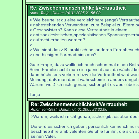
Re: Zwischenmenschlichkeit/Vertrautheit
Autor: Tanja | Datum:
04.01.2005 21:56:00
> Wie beurteilst du eine vergleichbare (enge) Vertrauthe
> nahestehenden Verwandten, zum Beispiel zu Eltern o
> Geschwistern? Kann diese Vertrautheit in einem
> antispeziesistischen
-
speziesistischen Spannungsverhä
> aufrecht erhalten werden?
>
> Wie sieht das z.B. praktisch bei anderen Forenbesuc
> und hiesigen Forenadmins aus?
Gute Frage, dazu wollte ich auch schon mal einen Beitra
Seine Familie sucht man sich ja nicht aus, da wächst 
dann höchstens verlieren bzw. die Vertrautheit wird wen
Meinung, daß man damit wahrscheinlich anders umgeh
Warum, weiß ich nicht genau, sicher gibt es aber über
Tanja
Re: Zwischenmenschlichkeit/Vertrautheit
Autor: TomGast | Datum:
04.01.2005 22:32:06
>Warum, weiß ich nicht genau, sicher gibt es aber üb
Die wird es sicherlich geben, persönlich kenne ich nu
beschrieb ihre ambivalenten Gefühle für ihn, die sich 
seinen Vater.