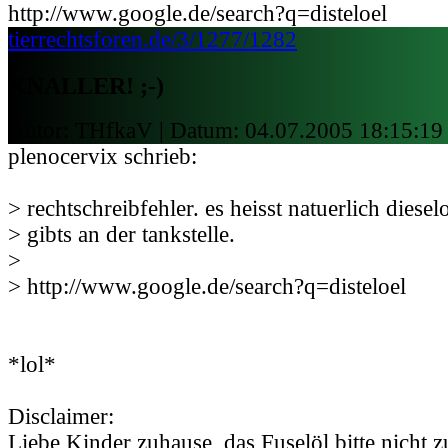
http://www.google.de/search?q=disteloel
tierrechtsforen.de/3/1277/1282
KNALLER! ;-)
Autor: THfkaV | Datum:
04.07.2005 18:15:19
plenocervix schrieb:
> rechtschreibfehler. es heisst natuerlich diesel
> gibts an der tankstelle.
>
> http://www.google.de/search?q=disteloel
*lol*
Disclaimer:
Liebe Kinder zuhause, das Fuselöl bitte nicht 