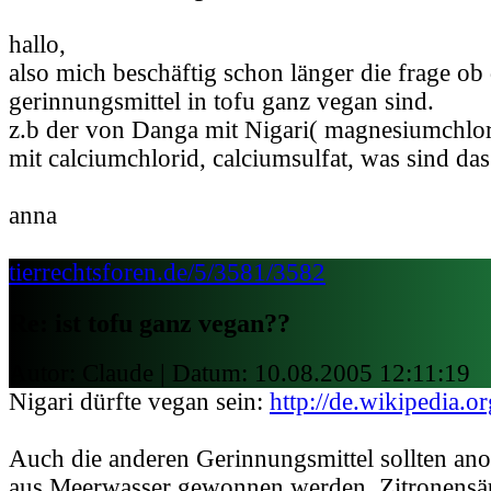
hallo,
also mich beschäftig schon länger die frage ob 
gerinnungsmittel in tofu ganz vegan sind.
z.b der von Danga mit Nigari( magnesiumchl
mit calciumchlorid, calciumsulfat, was sind das 
anna
tierrechtsforen.de/5/3581/3582
Re: ist tofu ganz vegan??
Autor: Claude | Datum:
10.08.2005 12:11:19
Nigari dürfte vegan sein:
http://de.wikipedia.o
Auch die anderen Gerinnungsmittel sollten ano
aus Meerwasser gewonnen werden. Zitronensä