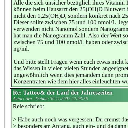
Alle die sich unsicher bezüglich ihres Vitamin 
können beim Hausarzt den 25(OH)D Blutwert b
nicht den 1,25(OH)D, sondern konkret nach 2
Dieser sollte zwischen 75 und 100 nmol/L lie
verwenden nicht Nanomol sondern Nanogramm, 
hat man die Nanogramm Zahl. Also der Wert so
zwischen 75 und 100 nmol/L haben oder zwisc
ng/ml.
Und bitte stellt Fragen wenn euch etwas nicht kl
das Wissen in vielen vielen Stunden angeeignet
ungewöhnlich wenn dies jemandem dann promp
Konzentraten wie dem hier alles einleuchten w
Re: Tattoo& der Lauf der Jahreszeiten
Autor: Ava | Datum:
30.11.2007 22:03:56
Rele schrieb:
> Habe auch noch was vergessen: Du cremst das
> besonders am Anfang, auch ein- und da dann