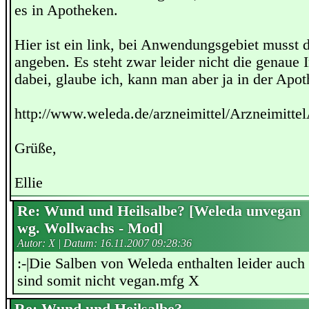
es in Apotheken.
Hier ist ein link, bei Anwendungsgebiet musst
angeben. Es steht zwar leider nicht die genaue 
dabei, glaube ich, kann man aber ja in der Apo
http://www.weleda.de/arzneimittel/Arzneimitte
Grüße,
Ellie
Re: Wund und Heilsalbe? [Weleda unvegan
wg. Wollwachs - Mod]
Autor: X | Datum:
16.11.2007 09:28:36
:-|Die Salben von Weleda enthalten leider auc
sind somit nicht vegan.mfg X