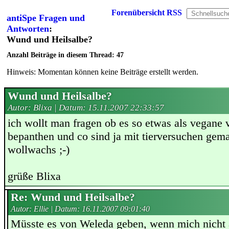
Forenübersicht
RSS
antiSpe Fragen und
Antworten
:
Wund und Heilsalbe?
Anzahl Beiträge in diesem Thread: 47
Hinweis: Momentan können keine Beiträge erstellt werden.
Wund und Heilsalbe?
Autor: Blixa | Datum:
15.11.2007 22:33:57
ich wollt man fragen ob es so etwas als vegane v
bepanthen und co sind ja mit tierversuchen gema
wollwachs ;-)
grüße Blixa
Re: Wund und Heilsalbe?
Autor: Ellie | Datum:
16.11.2007 09:01:40
Müsste es von Weleda geben, wenn mich nicht a