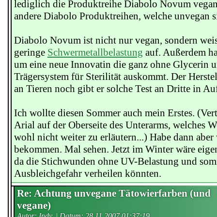
lediglich die Produktreihe Diabolo Novum vegan,
andere Diabolo Produktreihen, welche unvegan s
Diabolo Novum ist nicht nur vegan, sondern weis
geringe
Schwermetallbelastung
auf. Außerdem han
um eine neue Innovatin die ganz ohne Glycerin u
Trägersystem für Sterilität auskommt. Der Herstell
an Tieren noch gibt er solche Test an Dritte in Au
Ich wollte diesen Sommer auch mein Erstes. (Vert
Arial auf der Oberseite des Unterarms, welches W
wohl nicht weiter zu erläutern...) Habe dann aber
bekommen. Mal sehen. Jetzt im Winter wäre eigent
da die Stichwunden ohne UV-Belastung und som
Ausbleichgefahr verheilen könnten.
Re: Achtung unvegane Tätowierfarben (und
vegane)
Autor: Indy. | Datum:
28.11.2007 01:37:19