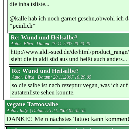
die inhaltsliste...
@kalle hab ich noch garnet gesehn,obwohl ich d
*peinlich*
Re: Wund und Heilsalbe?
Autor: Blixa | Datum:
19.11.2007 20:43:40
http://www.aldi-sued.de/de/html/product_rang
sieht die in aldi süd aus und heißt auch anders...
Re: Wund und Heilsalbe?
Autor: Blixa | Datum:
20.11.2007 18:29:05
so die salbe ist nach rezeptur vegan, was ich au
zutatenliste sehen konnte.
vegane Tattoosalbe
Autor: Indy. | Datum:
21.11.2007 05:35:35
DANKE!! Mein nächstes Tattoo kann kommen! 