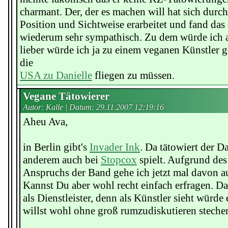
charmant. Der, der es machen will hat sich durc
Position und Sichtweise erarbeitet und fand das
wiederum sehr sympathisch. Zu dem würde ich 
lieber würde ich ja zu einem veganen Künstler g
die
USA zu Danielle
fliegen zu müssen.
Vegane Tätowierer
Autor: Kalle | Datum:
29.11.2007 12:19:16
Aheu Ava,
in Berlin gibt's
Invader Ink
. Da tätowiert der D
anderem auch bei
Stopcox
spielt. Aufgrund des 
Anspruchs der Band gehe ich jetzt mal davon aus
Kannst Du aber wohl recht einfach erfragen. Da
als Dienstleister, denn als Künstler sieht würde
willst wohl ohne groß rumzudiskutieren steche