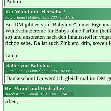
Achim
Re: Wund und Heilsalbe?
Autor: Tanja | Datum:
16.11.2007 15:34:18
Bei DM gibt es von "Babylove", einer Eigenma
Wundschutzcreme für Babys ohne Parfüm (heißt
so) und ansonsten nach den Inhaltsstoffen vega
richtig sehe. Da ist auch Zink etc. drin, soweit 
Tanja
Salbe von Babylove
Autor: Indy. | Datum:
17.11.2007 04:39:23
Dankeschön! Da werd ich gleich mal im DM g
Re: Wund und Heilsalbe?
Autor: Kalle | Datum:
17.11.2007 17:48:09
Aheu,