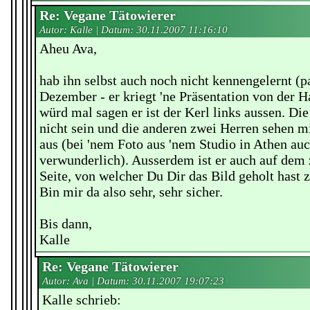
Re: Vegane Tätowierer
Autor: Kalle | Datum:
30.11.2007 11:16:10
Aheu Ava,
hab ihn selbst auch noch nicht kennengelernt (pa
Dezember - er kriegt 'ne Präsentation von der H
würd mal sagen er ist der Kerl links aussen. D
nicht sein und die anderen zwei Herren sehen m
aus (bei 'nem Foto aus 'nem Studio in Athen auc
verwunderlich). Ausserdem ist er auch auf dem 
Seite, von welcher Du Dir das Bild geholt hast 
Bin mir da also sehr, sehr sicher.
Bis dann,
Kalle
Re: Vegane Tätowierer
Autor: Ava | Datum:
30.11.2007 19:07:23
Kalle schrieb: