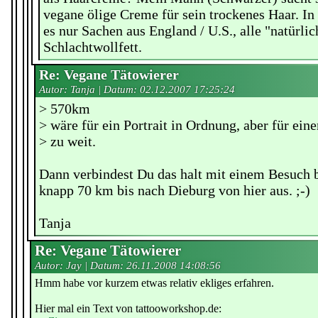
vegane ölige Creme für sein trockenes Haar. In
es nur Sachen aus England / U.S., alle "natürlic
Schlachtwollfett.
Re: Vegane Tätowierer
Autor: Tanja | Datum:
02.12.2007 17:25:24
> 570km
> wäre für ein Portrait in Ordnung, aber für ein
> zu weit.
Dann verbindest Du das halt mit einem Besuch b
knapp 70 km bis nach Dieburg von hier aus. ;-)
Tanja
Re: Vegane Tätowierer
Autor: Jay | Datum:
26.11.2008 14:08:56
Hmm habe vor kurzem etwas relativ ekliges erfahren.
Hier mal ein Text von tattooworkshop.de: