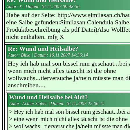
Re: Wund und Heilsalbe?
Autor: X | Datum:
16.11.2007 09:48:56
Habe auf der Seite: http://www.similasan.ch/ha
eine Salbe gefunden:Similasan Calendula Salbe
Produktbeschreibung als pdf Datei)Also Wollfet
nicht enthalten. mfg X
Re: Wund und Heilsalbe?
Autor: Blixa | Datum:
16.11.2007 14:36:14
Hey ich hab mal son bissel rum geschaut...bei a
wenn mich nicht alles täuscht ist die ohne
wollwachs...tierversuche ja/nein müsste man di
anschreiben....
Wund und Heilsalbe bei Aldi?
Autor: Achim Stößer | Datum:
16.11.2007 22:06:15
> Hey ich hab mal son bissel rum geschaut...bei a
> eine wenn mich nicht alles täuscht ist die ohne
> wollwachs...tierversuche ja/nein müsste man di