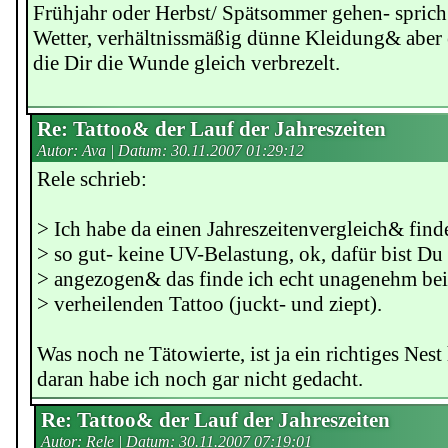
Frühjahr oder Herbst/ Spätsommer gehen- spric
Wetter, verhältnissmäßig dünne Kleidung& aber
die Dir die Wunde gleich verbrezelt.
Re: Tattoo& der Lauf der Jahreszeiten
Autor: Ava | Datum:
30.11.2007 01:29:12
Rele schrieb:
> Ich habe da einen Jahreszeitenvergleich& find
> so gut- keine UV-Belastung, ok, dafür bist Du 
> angezogen& das finde ich echt unagenehm bei
> verheilenden Tattoo (juckt- und ziept).
Was noch ne Tätowierte, ist ja ein richtiges Nest
daran habe ich noch gar nicht gedacht.
Re: Tattoo& der Lauf der Jahreszeiten
Autor: Rele | Datum:
30.11.2007 07:19:01