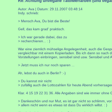
Re: Achtung unvegane Tätowierfarben (und vega
Autor: Ava | Datum:
29.11.2007 03:48:14
Indy. schrieb:
> Mensch Ava, Du bist die Beste!
Gell, das kam grad' praktisch.
> Ich war gerade dabei, das zu
> recherchieren... : )
War eine ziemlich mühselige Angelegenheit, auch die Gespräc
vergleichbar mit einem Kopierladen. Bis ich dann so nach d
Vorstellungen einbringen, sensibel sind usw. Sensibel und 
> Jetzt muss ich nur noch sparen ...
Ah, lebst du auch in Berlin? :-)
> Du kannst mir nicht
> zufällig auch die Lottozahlen für heute Abend vorhersag
Klar. 4 15 19 22 31 36. Alle Angaben sind wie immer ohne 
> Dankeschön und nur Mut, es ist gar nicht so schlimm, vor
> allem nicht wenn es etwas ist dass Du wirklich willst. : )