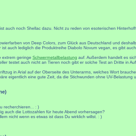
t auch noch Shellac dazu. Nicht zu reden von esoterischen Hinterhofh
towierfarben von Deep Colors, zum Glück aus Deutschland und deshalb 
r ist auch lediglich die Produktreihe Diabolo Novum vegan, es gibt au
ne extrem geringe
Schwermetallbelastung
auf. Außerdem handelt es sich
ler testet auch nicht an Tieren noch gibt er solche Test an Dritte in Auf
iftzug in Arial auf der Oberseite des Unterarms, welches Wort brauche 
re eigentlich eine gute Zeit, da die Stichwunden ohne UV-Belastung 
ne)
 recherchieren... : )
ällig auch die Lottozahlen für heute Abend vorhersagen?
em nicht wenn es etwas ist dass Du wirklich willst. : )