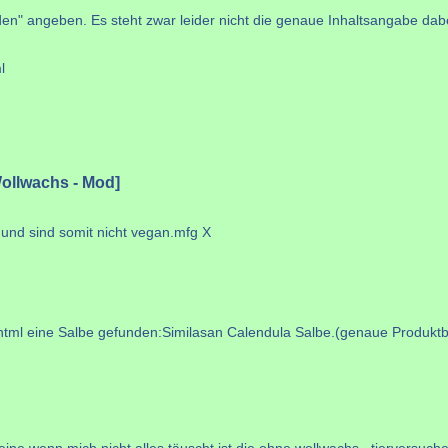
en" angeben. Es steht zwar leider nicht die genaue Inhaltsangabe dabe
l
ollwachs - Mod]
 und sind somit nicht vegan.mfg X
html eine Salbe gefunden:Similasan Calendula Salbe.(genaue Produktbes
 eine wenn mich nicht alles täuscht ist die ohne wollwachs...tierversuch