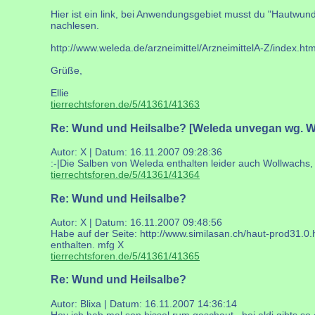
Hier ist ein link, bei Anwendungsgebiet musst du "Hautwund
nachlesen.
http://www.weleda.de/arzneimittel/ArzneimittelA-Z/index.htm
Grüße,
Ellie
tierrechtsforen.de/5/41361/41363
Re: Wund und Heilsalbe? [Weleda unvegan wg. W
Autor: X | Datum:
16.11.2007 09:28:36
:-|Die Salben von Weleda enthalten leider auch Wollwachs,
tierrechtsforen.de/5/41361/41364
Re: Wund und Heilsalbe?
Autor: X | Datum:
16.11.2007 09:48:56
Habe auf der Seite: http://www.similasan.ch/haut-prod31.0.
enthalten. mfg X
tierrechtsforen.de/5/41361/41365
Re: Wund und Heilsalbe?
Autor: Blixa | Datum:
16.11.2007 14:36:14
Hey ich hab mal son bissel rum geschaut...bei aldi gibts so