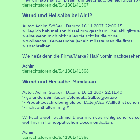
tierrechtsforen.de/5/41361/41367
Wund und Heilsalbe bei Aldi?
Autor: Achim Stößer | Datum:
16.11.2007 22:06:15
> Hey ich hab mal son bissel rum geschaut...bei aldi gibts s
> eine wenn mich nicht alles täuscht ist die ohne
> wollwachs...tierversuche ja/nein müsste man die firma
> anschreiben....
Wie heißt denn die Firma/Marke? Hab' vorhin nachgesehen 
Achim
tierrechtsforen.de/5/41361/41368
Wund und Heilsalbe: Similasan
Autor: Achim Stößer | Datum:
16.11.2007 22:11:40
> gefunden:Similasan Calendula Salbe.(genaue
> Produktbeschreibung als pdf Datei)Also Wollfett ist schon
> nicht enthalten. mfg X
Wirkstoffe wohl auch nicht, wenn ich das richtig sehe, es se
wohl nur in homöopatischen Dosen enthalten.
Achim
tierrechtsforen.de/5/41361/41366