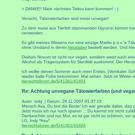
> DANKE!! Mein nächstes Tattoo kann kommen! : )
Vorsicht, Tätorwierfarben sind meist unvegan!
Zu dem meist aus Tierfett stammenden Glycerin kommt meis
verwenden...
Es gibt meines Wissens nur eine einzige Marke p.a.v.'e Tä
ohne Umstand in deren
Netzladen
bestellt werden. Und hie
Diabolo Novum ist nicht nur vegan, sondern weist auch ei
Alkohol als Trägersystem für Sterilität auskommt. Der Herstel
Ich wollte diesen Sommer auch mein Erstes. (Vertikaler Schr
wieder kalte Füße bekommen. Mal sehen. Jetzt im Winter wä
tierrechtsforen.de/5/41361/41401
Re: Achtung unvegane Tätowierfarben (und vega
Autor: Indy. | Datum:
28.11.2007 01:37:19
Mensch Ava, Du bist die Beste! Ich war gerade dabei, das zu
Jetzt muss ich nur noch sparen ... Du kannst mir nicht zuf
Dankeschön und nur Mut, es ist gar nicht so schlimm, vor all
LG, Indy *freu*
tierrechtsforen.de/5/41361/41404