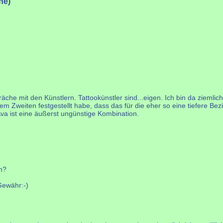
ne)
he mit den Künstlern. Tattookünstler sind...eigen. Ich bin da ziemlich 
em Zweiten festgestellt habe, dass das für die eher so eine tiefere B
Ava ist eine äußerst ungünstige Kombination.
en?
Gewähr:-)