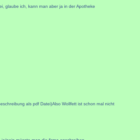
i, glaube ich, kann man aber ja in der Apotheke
chreibung als pdf Datei)Also Wollfett ist schon mal nicht
e ja/nein müsste man die firma anschreiben....