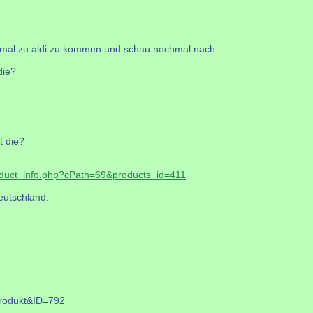
en mal zu aldi zu kommen und schau nochmal nach....
die?
t die?
roduct_info.php?cPath=69&products_id=411
Deutschland.
=produkt&ID=792