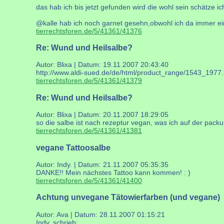
das hab ich bis jetzt gefunden wird die wohl sein schätze ic
@kalle hab ich noch garnet gesehn,obwohl ich da immer ein
tierrechtsforen.de/5/41361/41376
Re: Wund und Heilsalbe?
Autor: Blixa | Datum:
19.11.2007 20:43:40
http://www.aldi-sued.de/de/html/product_range/1543_1977.ht
tierrechtsforen.de/5/41361/41379
Re: Wund und Heilsalbe?
Autor: Blixa | Datum:
20.11.2007 18:29:05
so die salbe ist nach rezeptur vegan, was ich auf der packu
tierrechtsforen.de/5/41361/41381
vegane Tattoosalbe
Autor: Indy. | Datum:
21.11.2007 05:35:35
DANKE!! Mein nächstes Tattoo kann kommen! : )
tierrechtsforen.de/5/41361/41400
Achtung unvegane Tätowierfarben (und vegane)
Autor: Ava | Datum:
28.11.2007 01:15:21
Indy. schrieb: