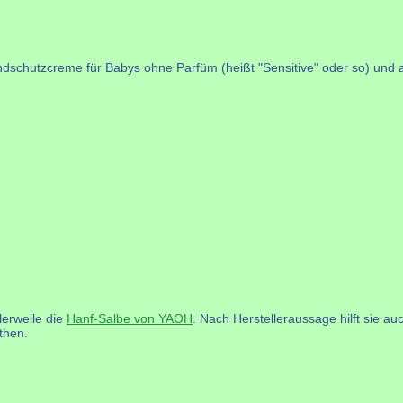
ndschutzcreme für Babys ohne Parfüm (heißt "Sensitive" oder so) und 
!
lerweile die
Hanf-Salbe von YAOH
. Nach Herstelleraussage hilft sie a
then.