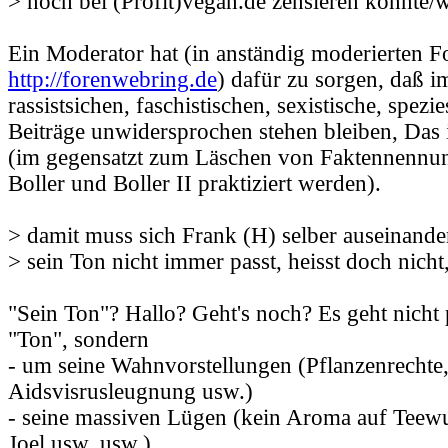
> noch bei (Profit)vegan.de zensieren könnte/wo
Ein Moderator hat (in anständig moderierten Fo
http://forenwebring.de
) dafür zu sorgen, daß 
rassistsichen, faschistischen, sexistische, spezi
Beiträge unwidersprochen stehen bleiben, Das 
(im gegensatzt zum Läschen von Faktennennung
Boller und Boller II praktiziert werden).
> damit muss sich Frank (H) selber auseinande
> sein Ton nicht immer passt, heisst doch nicht
"Sein Ton"? Hallo? Geht's noch? Es geht nicht
"Ton", sondern
- um seine Wahnvorstellungen (Pflanzenrechte
Aidsvisrusleugnung usw.)
- seine massiven Lügen (kein Aroma auf Teewurs
Joel usw. usw.)