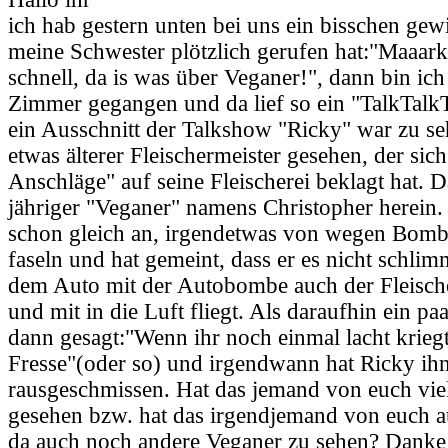
ich hab gestern unten bei uns ein bisschen gewi
meine Schwester plötzlich gerufen hat:"Maaa
schnell, da is was über Veganer!", dann bin ich 
Zimmer gegangen und da lief so ein "TalkTalkT
ein Ausschnitt der Talkshow "Ricky" war zu se
etwas älterer Fleischermeister gesehen, der sich
Anschläge" auf seine Fleischerei beklagt hat. 
jähriger "Veganer" namens Christopher herein.
schon gleich an, irgendetwas von wegen Bom
faseln und hat gemeint, dass er es nicht schli
dem Auto mit der Autobombe auch der Fleischer
und mit in die Luft fliegt. Als daraufhin ein paa
dann gesagt:"Wenn ihr noch einmal lacht kriegt 
Fresse"(oder so) und irgendwann hat Ricky ih
rausgeschmissen. Hat das jemand von euch viel
gesehen bzw. hat das irgendjemand von euch a
da auch noch andere Veganer zu sehen? Danke