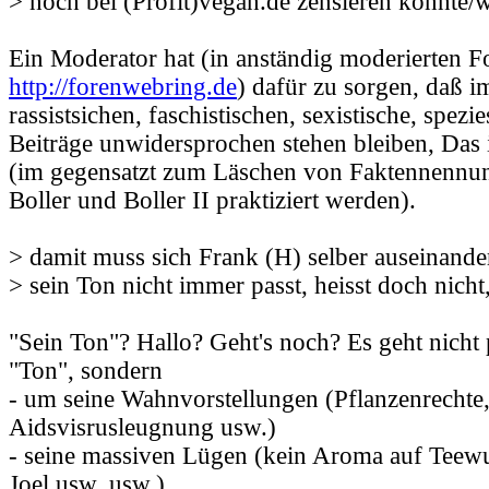
> noch bei (Profit)vegan.de zensieren könnte/wo
Ein Moderator hat (in anständig moderierten Fo
http://forenwebring.de
) dafür zu sorgen, daß 
rassistsichen, faschistischen, sexistische, spezi
Beiträge unwidersprochen stehen bleiben, Das 
(im gegensatzt zum Läschen von Faktennennung
Boller und Boller II praktiziert werden).
> damit muss sich Frank (H) selber auseinande
> sein Ton nicht immer passt, heisst doch nicht
"Sein Ton"? Hallo? Geht's noch? Es geht nicht
"Ton", sondern
- um seine Wahnvorstellungen (Pflanzenrechte
Aidsvisrusleugnung usw.)
- seine massiven Lügen (kein Aroma auf Teewurs
Joel usw. usw.)