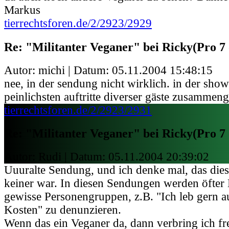
Markus
tierrechtsforen.de/2/2923/2929
Re: "Militanter Veganer" bei Ricky(Pro 7 
Autor: michi | Datum:
05.11.2004 15:48:15
nee, in der sendung nicht wirklich. in der sho
peinlichsten auftritte diverser gäste zusammenge
tierrechtsforen.de/2/2923/2931
Re: "Militanter Veganer" bei Ricky(Pro 7 
Autor: Rudi | Datum:
05.11.2004 20:39:02
Uuuralte Sendung, und ich denke mal, das dies
keiner war. In diesen Sendungen werden öfter
gewisse Personengruppen, z.B. "Ich leb gern au
Kosten" zu denunzieren.
Wenn das ein Veganer da, dann verbring ich fre