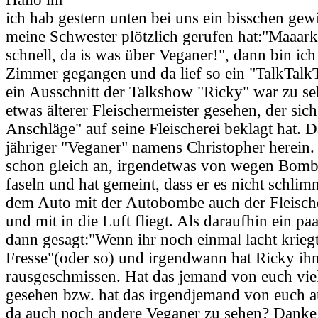
ich hab gestern unten bei uns ein bisschen gewi
meine Schwester plötzlich gerufen hat:"Maaa
schnell, da is was über Veganer!", dann bin ich 
Zimmer gegangen und da lief so ein "TalkTalkT
ein Ausschnitt der Talkshow "Ricky" war zu se
etwas älterer Fleischermeister gesehen, der sich
Anschläge" auf seine Fleischerei beklagt hat. 
jähriger "Veganer" namens Christopher herein.
schon gleich an, irgendetwas von wegen Bom
faseln und hat gemeint, dass er es nicht schli
dem Auto mit der Autobombe auch der Fleischer
und mit in die Luft fliegt. Als daraufhin ein paa
dann gesagt:"Wenn ihr noch einmal lacht kriegt 
Fresse"(oder so) und irgendwann hat Ricky ih
rausgeschmissen. Hat das jemand von euch viel
gesehen bzw. hat das irgendjemand von euch a
da auch noch andere Veganer zu sehen? Danke