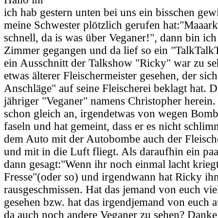
ich hab gestern unten bei uns ein bisschen gewi
meine Schwester plötzlich gerufen hat:"Maaa
schnell, da is was über Veganer!", dann bin ich 
Zimmer gegangen und da lief so ein "TalkTalkT
ein Ausschnitt der Talkshow "Ricky" war zu se
etwas älterer Fleischermeister gesehen, der sich
Anschläge" auf seine Fleischerei beklagt hat. 
jähriger "Veganer" namens Christopher herein.
schon gleich an, irgendetwas von wegen Bom
faseln und hat gemeint, dass er es nicht schli
dem Auto mit der Autobombe auch der Fleischer
und mit in die Luft fliegt. Als daraufhin ein paa
dann gesagt:"Wenn ihr noch einmal lacht kriegt 
Fresse"(oder so) und irgendwann hat Ricky ih
rausgeschmissen. Hat das jemand von euch viel
gesehen bzw. hat das irgendjemand von euch a
da auch noch andere Veganer zu sehen? Danke