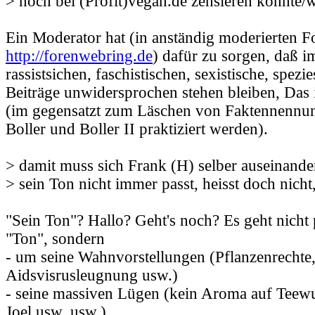
> noch bei (Profit)vegan.de zensieren könnte/wo
Ein Moderator hat (in anständig moderierten Fo
http://forenwebring.de
) dafür zu sorgen, daß 
rassistsichen, faschistischen, sexistische, spezi
Beiträge unwidersprochen stehen bleiben, Das 
(im gegensatzt zum Läschen von Faktennennung
Boller und Boller II praktiziert werden).
> damit muss sich Frank (H) selber auseinande
> sein Ton nicht immer passt, heisst doch nicht
"Sein Ton"? Hallo? Geht's noch? Es geht nicht
"Ton", sondern
- um seine Wahnvorstellungen (Pflanzenrechte
Aidsvisrusleugnung usw.)
- seine massiven Lügen (kein Aroma auf Teewurs
Joel usw. usw.)