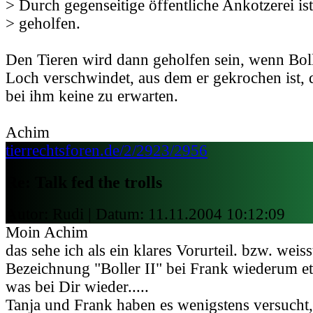
> Durch gegenseitige öffentliche Ankotzerei is
> geholfen.
Den Tieren wird dann geholfen sein, wenn Boll
Loch verschwindet, aus dem er gekrochen ist, 
bei ihm keine zu erwarten.
Achim
tierrechtsforen.de/2/2923/2956
Re: Talk fed the trolls
Autor: Rudi | Datum:
11.11.2004 10:12:09
Moin Achim
das sehe ich als ein klares Vorurteil. bzw. weis
Bezeichnung "Boller II" bei Frank wiederum e
was bei Dir wieder.....
Tanja und Frank haben es wenigstens versucht