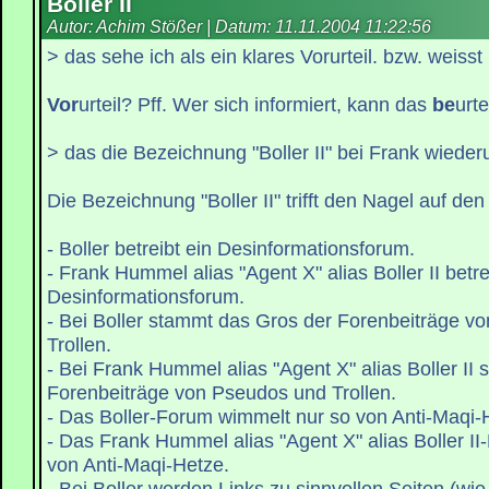
Boller II
Autor: Achim Stößer | Datum:
11.11.2004 11:22:56
> das sehe ich als ein klares Vorurteil. bzw. weiss
Vor
urteil? Pff. Wer sich informiert, kann das
be
urte
> das die Bezeichnung "Boller II" bei Frank wiede
Die Bezeichnung "Boller II" trifft den Nagel auf den
- Boller betreibt ein Desinformationsforum.
- Frank Hummel alias "Agent X" alias Boller II betre
Desinformationsforum.
- Bei Boller stammt das Gros der Forenbeiträge v
Trollen.
- Bei Frank Hummel alias "Agent X" alias Boller II
Forenbeiträge von Pseudos und Trollen.
- Das Boller-Forum wimmelt nur so von Anti-Maqi-
- Das Frank Hummel alias "Agent X" alias Boller I
von Anti-Maqi-Hetze.
- Bei Boller werden Links zu sinnvollen Seiten (wie