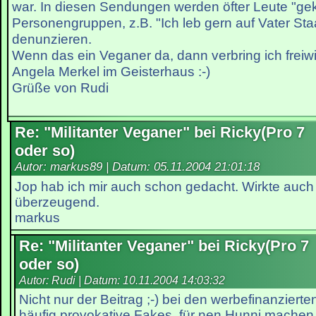
war. In diesen Sendungen werden öfter Leute "ge
Personengruppen, z.B. "Ich leb gern auf Vater Sta
denunzieren.
Wenn das ein Veganer da, dann verbring ich freiwil
Angela Merkel im Geisterhaus :-)
Grüße von Rudi
Re: "Militanter Veganer" bei Ricky(Pro 7
oder so)
Autor: markus89 | Datum:
05.11.2004 21:01:18
Jop hab ich mir auch schon gedacht. Wirkte auch 
überzeugend.
markus
Re: "Militanter Veganer" bei Ricky(Pro 7
oder so)
Autor: Rudi | Datum:
10.11.2004 14:03:32
Nicht nur der Beitrag ;-) bei den werbefinanziert
häufig provokative Fakes, für nen Hunni mache