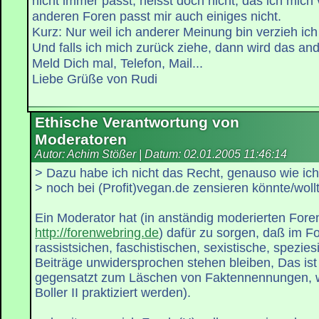
nicht immer passt, heisst doch nicht, das ich mich
anderen Foren passt mir auch einiges nicht.
Kurz: Nur weil ich anderer Meinung bin verzieh ich 
Und falls ich mich zurück ziehe, dann wird das a
Meld Dich mal, Telefon, Mail...
Liebe Grüße von Rudi
Ethische Verantwortung von
Moderatoren
Autor: Achim Stößer | Datum:
02.01.2005 11:46:14
> Dazu habe ich nicht das Recht, genauso wie ich
> noch bei (Profit)vegan.de zensieren könnte/wollte
Ein Moderator hat (in anständig moderierten Fore
http://forenwebring.de
) dafür zu sorgen, daß im F
rassistsichen, faschistischen, sexistische, spezies
Beiträge unwidersprochen stehen bleiben, Das ist
gegensatzt zum Läschen von Faktennennungen, wi
Boller II praktiziert werden).