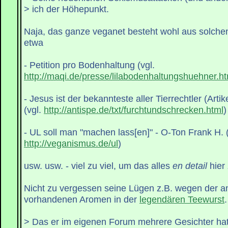
> ich der Höhepunkt.
Naja, das ganze veganet besteht wohl aus solche
etwa
- Petition pro Bodenhaltung (vgl.
http://maqi.de/presse/lilabodenhaltungshuehner.ht
- Jesus ist der bekannteste aller Tierrechtler (Artik
(vgl.
http://antispe.de/txt/furchtundschrecken.html
)
- UL soll man "machen lass[en]" - O-Ton Frank H. (
http://veganismus.de/ul
)
usw. usw. - viel zu viel, um das alles
en detail
hier
Nicht zu vergessen seine Lügen z.B. wegen der an
vorhandenen Aromen in der
legendären Teewurst
.
> Das er im eigenen Forum mehrere Gesichter hat,