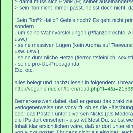
> damit muss sich Frank (H) selber auseinanderse
> sein Ton nicht immer passt, heisst doch nicht, d
"Sein Ton"? Hallo? Geht's noch? Es geht nicht pr
sondern
- um seine Wahnvorstellungen (Pflanzenrechte, A
usw.)
- seine massiven Lügen (kein Aroma auf Teewurstet
usw. usw.)
- seine dümmliche Hetze (tierrechtsfeinlich, sexist
- seine pro-UL-Propaganda
Etc. etc.
alles belegt und nachzulesen in folgendem Threa
http://veganismus.ch/foren/read.php?f=4&i=2153
Bemerkenswert dabei, daß er genau das praktizier
verlogenerweise uns vorwirft: ob es die Fälschung
oder das Posten unter diversen Nicks (als Modera
die IPs dort einsehen - also wüßtest Du, selbst w
Inhalt klar ersichtlichen wäre, daß er dort unter ei
von Nicks postet, übrigens nicht als einziger, auc