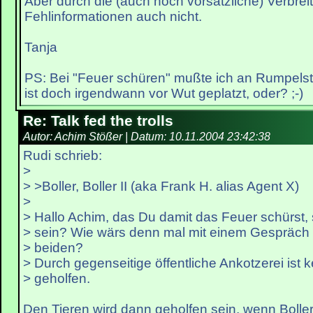
Aber durch die (auch noch vorsätzliche) Verbrei
Fehlinformationen auch nicht.
Tanja
PS: Bei "Feuer schüren" mußte ich an Rumpelst
ist doch irgendwann vor Wut geplatzt, oder? ;-)
Re: Talk fed the trolls
Autor: Achim Stößer | Datum:
10.11.2004 23:42:38
Rudi schrieb:
>
> >Boller, Boller II (aka Frank H. alias Agent X)
>
> Hallo Achim, das Du damit das Feuer schürst, so
> sein? Wie wärs denn mal mit einem Gespräch
> beiden?
> Durch gegenseitige öffentliche Ankotzerei ist 
> geholfen.
Den Tieren wird dann geholfen sein, wenn Boller