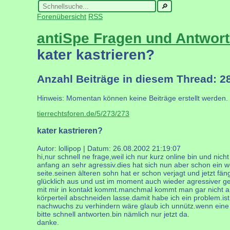
Forenübersicht
RSS
antiSpe Fragen und Antwor
kater kastrieren?
Anzahl Beiträge in diesem Thread: 2
Hinweis: Momentan können keine Beiträge erstellt werden.
tierrechtsforen.de/5/273/273
kater kastrieren?
Autor: lollipop | Datum:
26.08.2002 21:19:07
hi,nur schnell ne frage,weil ich nur kurz online bin und nich
anfang an sehr agressiv.dies hat sich nun aber schon ein wen
seite.seinen älteren sohn hat er schon verjagt und jetzt f
glücklich aus und ust im moment auch wieder agressiver gew
mit mir in kontakt kommt.manchmal kommt man gar nicht an i
körperteil abschneiden lasse.damit habe ich ein problem.ist
nachwuchs zu verhindern wäre glaub ich unnütz.wenn eine str
bitte schnell antworten.bin nämlich nur jetzt da.
danke.