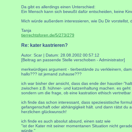
Da gibt es allerdings einen Unterschied:
Ein Mensch kann sich bewußt dafür entscheiden, keine Kinde
Mich würde außerdem interessieren, wie Du Dir vorstellst
Tanja
tierrechtsforen.de/5/273/279
Re: kater kastrieren?
Autor: Scar | Datum:
28.08.2002 00:57:12
[Beitrag an passende Stelle verschoben - Administrator]
merkwürdiges argument - tierbestände zu verkleinern, damit
hallo??? ist jemand zuhause???
ich war bisher der ansicht, dass das ende der haustier-"ha
zwischen z.B. hühner- und katzenhaltung machen. es geht ni
sondern um die frage, ob eine kastration ethisch vertretbar i
ich finde das schon interessant, dass speziesistische formu
gefangenschaft oder abhängigkeit hält. und dann rätst du
herzlichen glückwunsch!
ich finde es auch absolut absurd, einen satz wie
"ist der Kater mit seiner momentanen Situation nicht gerade
würde."