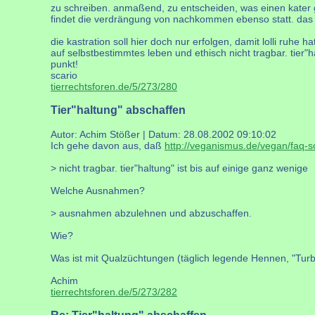
zu schreiben. anmaßend, zu entscheiden, was einen kater gl
findet die verdrängung von nachkommen ebenso statt. das ve
die kastration soll hier doch nur erfolgen, damit lolli ruhe 
auf selbstbestimmtes leben und ethisch nicht tragbar. tier
punkt!
scario
tierrechtsforen.de/5/273/280
Tier"haltung" abschaffen
Autor: Achim Stößer | Datum:
28.08.2002 09:10:02
Ich gehe davon aus, daß
http://veganismus.de/vegan/faq-s
> nicht tragbar. tier"haltung" ist bis auf einige ganz wenige
Welche Ausnahmen?
> ausnahmen abzulehnen und abzuschaffen.
Wie?
Was ist mit Qualzüchtungen (täglich legende Hennen, "Tur
Achim
tierrechtsforen.de/5/273/282