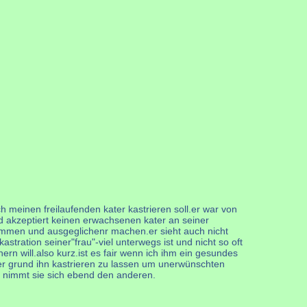
ich meinen freilaufenden kater kastrieren soll.er war von
und akzeptiert keinen erwachsenen kater an seiner
 stimmen und ausgeglichenr machen.er sieht auch nicht
ration seiner"frau"-viel unterwegs ist und nicht so oft
rn will.also kurz.ist es fair wenn ich ihm ein gesundes
d der grund ihn kastrieren zu lassen um unerwünschten
ll nimmt sie sich ebend den anderen.