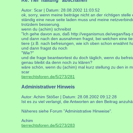
Re: Tier"haltung" abschaffen
Autor: Scar | Datum:
28.08.2002 11:03:52
ok, sorry, wenn meine beiträge nicht an der richtigen stell
ständig eine neue seite laden muss und meine netzverbindung
trotzdem besserung.
wenn du (achim) schreibst
"Ich gehe davon aus, daß http://veganismus.de/vegan/faq-son
und dann nach den ausnahmen fragst, bei welchen eine tierha
tiere (z.B. nach befreiungen, wie ich oben schon erwähnt h
und dann fragst du noch
"Wie?"
und die frage beantwortest du doch täglich, wenn du befreiu
genau bleibt da denn noch zu klären?
wäre schön, wenn du (achim) mal kurz stellung zu den in 
scar
tierrechtsforen.de/5/273/281
Administrativer Hinweis
Autor: Achim Stößer | Datum:
28.08.2002 09:12:28
Ist es zu viel verlangt, die Antworten an den Beitrag anzuh
Näheres siehe Forum "Administrative Hinweise".
Achim
tierrechtsforen.de/5/273/283