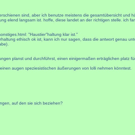
e erschienen sind, aber ich benutze meistens die gesamtübersicht und h
 elend langsam ist. hoffe, diese landet an der richtigen stelle. ich fan
stiges.html: "Haustier"haltung klar ist."
ltung ethisch ok ist, kann ich nur sagen, dass die antwort genau unter 
abe).
ngen planst und durchführst, einen einigermaßen erträglichen platz für 
meinen augen speziesistischen äußerungen von lolli nehmen könntest.
ängen, auf den sie sich beziehen?