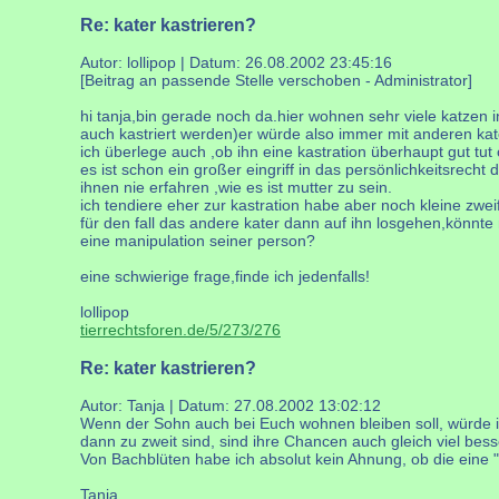
Re: kater kastrieren?
Autor: lollipop | Datum:
26.08.2002 23:45:16
[Beitrag an passende Stelle verschoben - Administrator]
hi tanja,bin gerade noch da.hier wohnen sehr viele katzen
auch kastriert werden)er würde also immer mit anderen kat
ich überlege auch ,ob ihn eine kastration überhaupt gut tut 
es ist schon ein großer eingriff in das persönlichkeitsrecht
ihnen nie erfahren ,wie es ist mutter zu sein.
ich tendiere eher zur kastration habe aber noch kleine zweif
für den fall das andere kater dann auf ihn losgehen,könnt
eine manipulation seiner person?
eine schwierige frage,finde ich jedenfalls!
lollipop
tierrechtsforen.de/5/273/276
Re: kater kastrieren?
Autor: Tanja | Datum:
27.08.2002 13:02:12
Wenn der Sohn auch bei Euch wohnen bleiben soll, würde ich
dann zu zweit sind, sind ihre Chancen auch gleich viel bess
Von Bachblüten habe ich absolut kein Ahnung, ob die eine "
Tanja