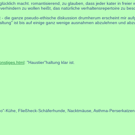
ücklich macht. romantisierend, zu glauben, dass jeder kater in freier 
rhindern zu wollen heißt, das natürliche verhaltensrepertoire zu besch
hat - die ganze pseudo-ethische diskussion drumherum erscheint mir aufges
"haltung" ist bis auf einige ganz wenige ausnahmen abzulehnen und abz
onstiges.html
: "Haustier"haltung klar ist.
bo"-Kühe, Fließheck-Schäferhunde, Nacktmäuse, Asthma-Perserkatzen,