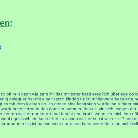
ten
:
8
t so oft rein kann.wie seht ihr das mit kater kastrieren?ich überlege ob 
ig gelegt.er hat mit einer kätzin kinder(sie ist mittlerweile kastriert)
ängt es mit dem kleinen an.ich denke eine kastration würde ihn ruhiger
orden(ich vermute das damit zusammen das er -vieleicht wegen der kast
hn ran weil er nur knurrt und faucht und kratzt wenn ich mich ihm nähe
 wohl egoistisch ihn kastrieren zu lassen weil er so ist wie er ist? un
eunerin rollig ist hat sie nicht nur einen kater.wenn der eine nicht wi