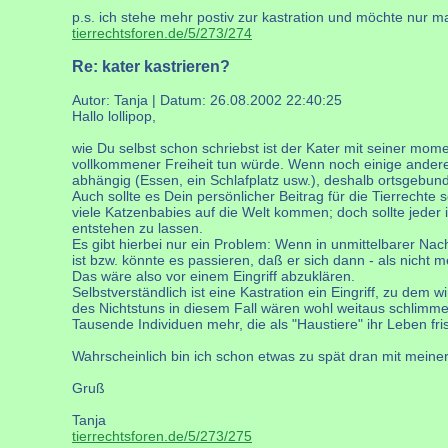
p.s. ich stehe mehr postiv zur kastration und möchte nur m
tierrechtsforen.de/5/273/274
Re: kater kastrieren?
Autor: Tanja | Datum:
26.08.2002 22:40:25
Hallo lollipop,
wie Du selbst schon schriebst ist der Kater mit seiner mome
vollkommener Freiheit tun würde. Wenn noch einige andere
abhängig (Essen, ein Schlafplatz usw.), deshalb ortsgebu
Auch sollte es Dein persönlicher Beitrag für die Tierrech
viele Katzenbabies auf die Welt kommen; doch sollte jede
entstehen zu lassen.
Es gibt hierbei nur ein Problem: Wenn in unmittelbarer Nac
ist bzw. könnte es passieren, daß er sich dann - als nicht
Das wäre also vor einem Eingriff abzuklären.
Selbstverständlich ist eine Kastration ein Eingriff, zu de
des Nichtstuns in diesem Fall wären wohl weitaus schlimme
Tausende Individuen mehr, die als "Haustiere" ihr Leben fr
Wahrscheinlich bin ich schon etwas zu spät dran mit meiner A
Gruß
Tanja
tierrechtsforen.de/5/273/275