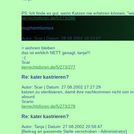
PS: Ich finde es gut, wenn Katzen nie erfahren können, "wie
tierrechtsforen.de/5/273/286
euphemismus
Autor: Scar | Datum:
28.08.2002 18:23:07
> wohnen bleiben
das ist wirklich NETT gesagt, tanja!!!
:-(
Scar
tierrechtsforen.de/5/273/277
Re: kater kastrieren?
Autor: Scar | Datum:
27.08.2002 17:27:29
katzen zu sterilisieren, damit ihre nachkommen nicht von m
absurd
Scario
tierrechtsforen.de/5/273/278
Re: kater kastrieren?
Autor: Tanja | Datum:
27.08.2002 20:58:47
[Beitrag an passende Stelle verschoben - Administrator]