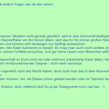
al andere fragen wie sie das sehen.
ntanen Situation nicht gerade glücklich, weil er sein hormonell bedingt
 Katzen/Kater um ihn herum leben, wird das für ihn immer großen Str
nden und können sich deswegen nur bedingt ausweichen.
te sein, den Kater kastrieren zu lassen. Es mag zwar auch noch ander
r in seinem Umfeld versuchen, erst gar keine neuen vom Menschen abhä
hbarschaft zu Euch noch ein oder mehrere unkastrierte Kater leben, kön
 mehr ernstzunehmender Gegner - nicht mehr raustraut.
m wir eigentlich nicht das Recht haben; doch muß man das in dem Moment
r:
isten müssen, evt. als Babies schon getötet werden oder im Tierheim l
ntwort, doch vielleicht liest Du ja bei Gelegenheit noch mal hier. :-)