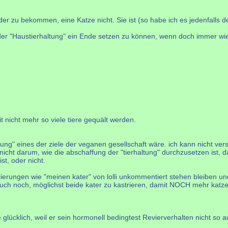
r zu bekommen, eine Katze nicht. Sie ist (so habe ich es jedenfalls d
, der "Haustierhaltung" ein Ende setzen zu können, wenn doch immer w
 nicht mehr so viele tiere gequält werden.
ltung" eines der ziele der veganen gesellschaft wäre. ich kann nicht v
cht darum, wie die abschaffung der "tierhaltung" durchzusetzen ist, daz
st, oder nicht.
lierungen wie "meinen kater" von lolli unkommentiert stehen bleiben und
 auch noch, möglichst beide kater zu kastrieren, damit NOCH mehr kat
 glücklich, weil er sein hormonell bedingtest Revierverhalten nicht so 