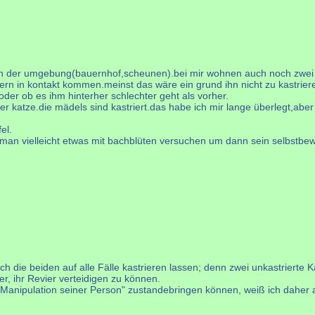
 in der umgebung(bauernhof,scheunen).bei mir wohnen auch noch zwei k
ern in kontakt kommen.meinst das wäre ein grund ihn nicht zu kastrier
oder ob es ihm hinterher schlechter geht als vorher.
 der katze.die mädels sind kastriert.das habe ich mir lange überlegt,abe
el.
e man vielleicht etwas mit bachblüten versuchen um dann sein selbstbe
 die beiden auf alle Fälle kastrieren lassen; denn zwei unkastrierte K
er, ihr Revier verteidigen zu können.
Manipulation seiner Person" zustandebringen können, weiß ich daher au