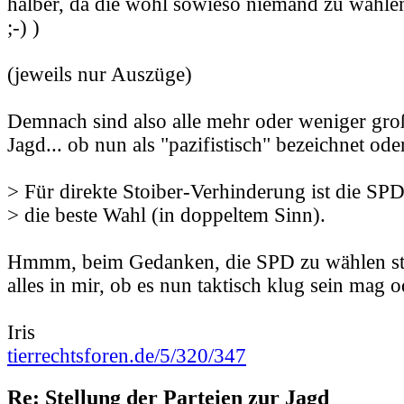
halber, da die wohl sowieso niemand zu wähle
;-) )
(jeweils nur Auszüge)
Demnach sind also alle mehr oder weniger groß
Jagd... ob nun als "pazifistisch" bezeichnet oder
> Für direkte Stoiber-Verhinderung ist die SPD
> die beste Wahl (in doppeltem Sinn).
Hmmm, beim Gedanken, die SPD zu wählen str
alles in mir, ob es nun taktisch klug sein mag o
Iris
tierrechtsforen.de/5/320/347
Re: Stellung der Parteien zur Jagd