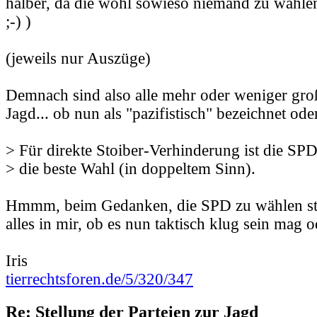
halber, da die wohl sowieso niemand zu wähle
;-) )
(jeweils nur Auszüge)
Demnach sind also alle mehr oder weniger groß
Jagd... ob nun als "pazifistisch" bezeichnet oder
> Für direkte Stoiber-Verhinderung ist die SPD
> die beste Wahl (in doppeltem Sinn).
Hmmm, beim Gedanken, die SPD zu wählen str
alles in mir, ob es nun taktisch klug sein mag o
Iris
tierrechtsforen.de/5/320/347
Re: Stellung der Parteien zur Jagd