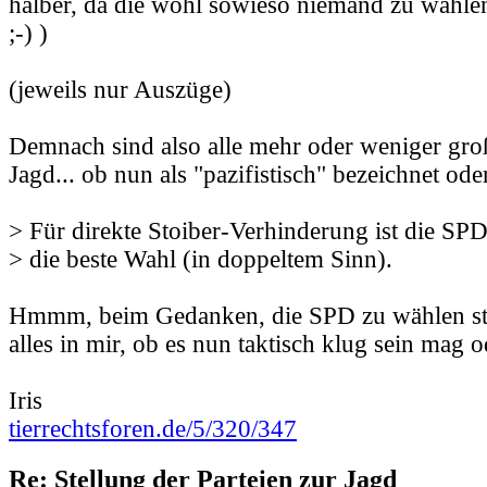
halber, da die wohl sowieso niemand zu wähle
;-) )
(jeweils nur Auszüge)
Demnach sind also alle mehr oder weniger groß
Jagd... ob nun als "pazifistisch" bezeichnet oder
> Für direkte Stoiber-Verhinderung ist die SPD
> die beste Wahl (in doppeltem Sinn).
Hmmm, beim Gedanken, die SPD zu wählen str
alles in mir, ob es nun taktisch klug sein mag o
Iris
tierrechtsforen.de/5/320/347
Re: Stellung der Parteien zur Jagd