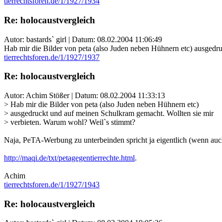
tierrechtsforen.de/1/1927/1934
Re: holocaustvergleich
Autor: bastards` girl | Datum:
08.02.2004 11:06:49
Hab mir die Bilder von peta (also Juden neben Hühnern etc) ausgedr
tierrechtsforen.de/1/1927/1937
Re: holocaustvergleich
Autor: Achim Stößer | Datum:
08.02.2004 11:33:13
> Hab mir die Bilder von peta (also Juden neben Hühnern etc)
> ausgedruckt und auf meinen Schulkram gemacht. Wollten sie mir
> verbieten. Warum wohl? Weil`s stimmt?
Naja, PeTA-Werbung zu unterbeinden spricht ja eigentlich (wenn auc
http://maqi.de/txt/petagegentierrechte.html
.
Achim
tierrechtsforen.de/1/1927/1943
Re: holocaustvergleich