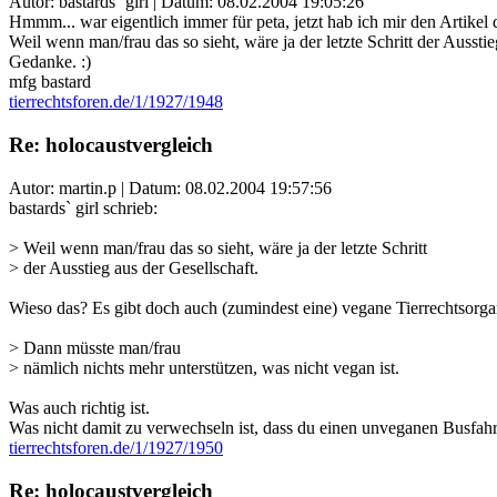
Autor: bastards` girl | Datum:
08.02.2004 19:05:26
Hmmm... war eigentlich immer für peta, jetzt hab ich mir den Artikel 
Weil wenn man/frau das so sieht, wäre ja der letzte Schritt der Aussti
Gedanke. :)
mfg bastard
tierrechtsforen.de/1/1927/1948
Re: holocaustvergleich
Autor: martin.p | Datum:
08.02.2004 19:57:56
bastards` girl schrieb:
> Weil wenn man/frau das so sieht, wäre ja der letzte Schritt
> der Ausstieg aus der Gesellschaft.
Wieso das? Es gibt doch auch (zumindest eine) vegane Tierrechtsorga
> Dann müsste man/frau
> nämlich nichts mehr unterstützen, was nicht vegan ist.
Was auch richtig ist.
Was nicht damit zu verwechseln ist, dass du einen unveganen Busfahr
tierrechtsforen.de/1/1927/1950
Re: holocaustvergleich