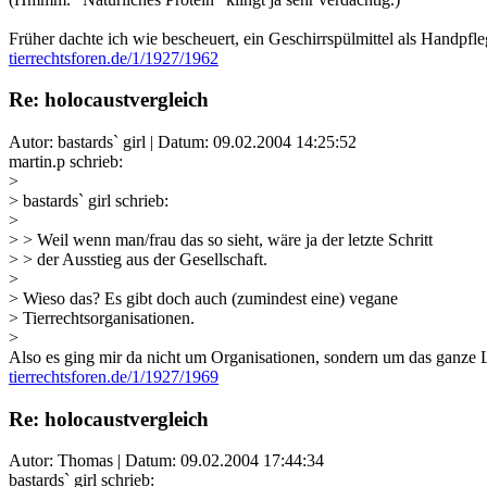
Früher dachte ich wie bescheuert, ein Geschirrspülmittel als Handpfl
tierrechtsforen.de/1/1927/1962
Re: holocaustvergleich
Autor: bastards` girl | Datum:
09.02.2004 14:25:52
martin.p schrieb:
>
> bastards` girl schrieb:
>
> > Weil wenn man/frau das so sieht, wäre ja der letzte Schritt
> > der Ausstieg aus der Gesellschaft.
>
> Wieso das? Es gibt doch auch (zumindest eine) vegane
> Tierrechtsorganisationen.
>
Also es ging mir da nicht um Organisationen, sondern um das ganze L
tierrechtsforen.de/1/1927/1969
Re: holocaustvergleich
Autor: Thomas | Datum:
09.02.2004 17:44:34
bastards` girl schrieb: