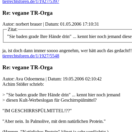
tierrechtsforen.de/1/1927/5397
Re: vegane TR-Orga
Autor: norbert brauer | Datum:
01.05.2006 17:10:31
Zitat:
"Sie baden grade Ihre Hände drin" ... kennt hier noch jemand dies
ja, ist doch dann immer soooo angenehm, wer hätt auch das gedacht!!
tierrechtsforen.de/1/1927/5548
Re: vegane TR-Orga
Autor: Ava Odoemena | Datum:
19.05.2006 02:10:42
Achim Stößer schrieb:
> "Sie baden grade Ihre Hände drin" ... kennt hier noch jemand
> diesen Kult-Werbeslogan für Geschirrspülmittel?
"IM GESCHIRRSPÜLMITTEL!??"
"Aber nein. In Palmolive, mit dem natürlichen Protein."
(Hmmm. "Natürliches Protein" klingt ja sehr verdächtig.)