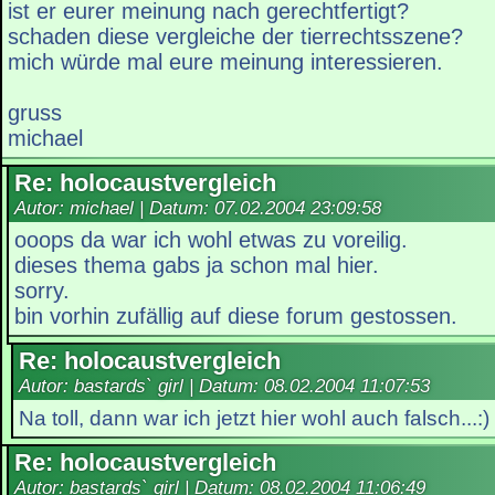
ist er eurer meinung nach gerechtfertigt?
schaden diese vergleiche der tierrechtsszene?
mich würde mal eure meinung interessieren.
gruss
michael
Re: holocaustvergleich
Autor: michael | Datum:
07.02.2004 23:09:58
ooops da war ich wohl etwas zu voreilig.
dieses thema gabs ja schon mal hier.
sorry.
bin vorhin zufällig auf diese forum gestossen.
Re: holocaustvergleich
Autor: bastards` girl | Datum:
08.02.2004 11:07:53
Na toll, dann war ich jetzt hier wohl auch falsch...:)
Re: holocaustvergleich
Autor: bastards` girl | Datum:
08.02.2004 11:06:49