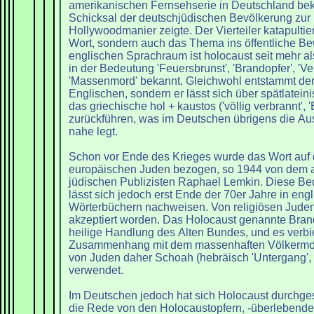
amerikanischen Fernsehserie in Deutschland bek
Schicksal der deutschjüdischen Bevölkerung zur 
Hollywoodmanier zeigte. Der Vierteiler katapultier
Wort, sondern auch das Thema ins öffentliche Be
englischen Sprachraum ist holocaust seit mehr al
in der Bedeutung 'Feuersbrunst', 'Brandopfer', 'Ve
'Massenmord' bekannt. Gleichwohl entstammt der
Englischen, sondern er lässt sich über spätlatein
das griechische hol + kaustos ('völlig verbrannt', 
zurückführen, was im Deutschen übrigens die Aus
nahe legt.
Schon vor Ende des Krieges wurde das Wort auf 
europäischen Juden bezogen, so 1944 von dem 
jüdischen Publizisten Raphael Lemkin. Diese B
lässt sich jedoch erst Ende der 70er Jahre in eng
Wörterbüchern nachweisen. Von religiösen Juden 
akzeptiert worden. Das Holocaust genannte Bran
heilige Handlung des Alten Bundes, und es verbi
Zusammenhang mit dem massenhaften Völkermord
von Juden daher Schoah (hebräisch 'Untergang', 
verwendet.
Im Deutschen jedoch hat sich Holocaust durchgese
die Rede von den Holocaustopfern, -überlebende