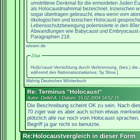
umstrittene Denkmal für die ermordeten Juden Eur
als Holocaustmahnmal bezeichnet. Inzwischen w
sogar übertragen gebraucht, etwa wenn vom atom
ökologischen und toxischen Holocaust gesproche
Lebensschutzbewegung polemisierte in den 80er
Abwandlungen wie Babycaust und Embryocaust
Paragraphen 218.
wissen.de
Zitat:
Ho|lo'caust
Vernichtung durch Verbrennung, (bes.) die
während des Nationalsozialismus; Sy Shoa [
Wahrig Deutsches Wörterbuch
Re: Terminus "Holocaust"
Autor: Detlef A. | Datum:
15.02.2004 14:52:15
Die Beschreibung scheint OK zu sein. Nach die
70 ziger war es aber auch schon etwas merkwü
plötzlich alle nur noch vom Holocaust sprachen
Begriff ja gar nicht so benutzte.
Re:Holocaustvergleich in dieser Form