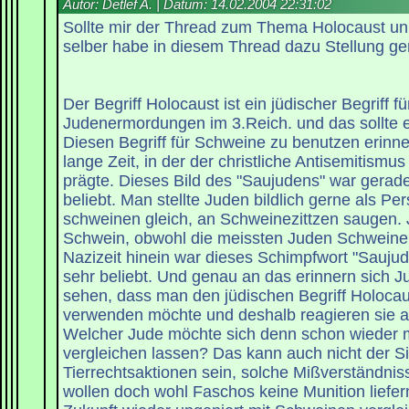
Autor: Detlef A. | Datum:
14.02.2004 22:31:02
Sollte mir der Thread zum Thema Holocaust un
selber habe in diesem Thread dazu Stellung 
Der Begriff Holocaust ist ein jüdischer Begriff fü
Judenermordungen im 3.Reich. und das sollte e
Diesen Begriff für Schweine zu benutzen erinne
lange Zeit, in der der christliche Antisemitismu
prägte. Dieses Bild des "Saujudens" war gerade 
beliebt. Man stellte Juden bildlich gerne als Pe
schweinen gleich, an Schweinezittzen saugen. 
Schwein, obwohl die meissten Juden Schweine 
Nazizeit hinein war dieses Schimpfwort "Saujud
sehr beliebt. Und genau an das erinnern sich 
sehen, dass man den jüdischen Begriff Holocau
verwenden möchte und deshalb reagieren sie 
Welcher Jude möchte sich denn schon wieder 
vergleichen lassen? Das kann auch nicht der S
Tierrechtsaktionen sein, solche Mißverständnis
wollen doch wohl Faschos keine Munition liefern