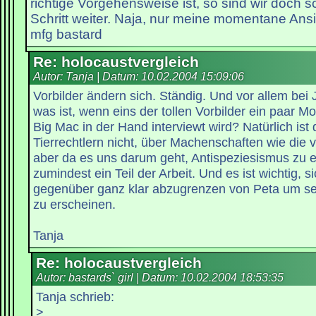
richtige Vorgehensweise ist, so sind wir doch 
Schritt weiter. Naja, nur meine momentane Ansic
mfg bastard
Re: holocaustvergleich
Autor: Tanja | Datum:
10.02.2004 15:09:06
Vorbilder ändern sich. Ständig. Und vor allem bei 
was ist, wenn eins der tollen Vorbilder ein paar M
Big Mac in der Hand interviewt wird? Natürlich is
Tierrechtlern nicht, über Machenschaften wie die 
aber da es uns darum geht, Antispeziesismus zu et
zumindest ein Teil der Arbeit. Und es ist wichtig, s
gegenüber ganz klar abzugrenzen von Peta um se
zu erscheinen.
Tanja
Re: holocaustvergleich
Autor: bastards` girl | Datum:
10.02.2004 18:53:35
Tanja schrieb:
>