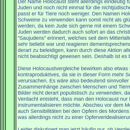
Der Name Holocaust steht allerdings eindeutig f
Juden und noch nicht einmal für die nichtjüdisch
passt er für Tiere noch weniger. Den Namen Hol
Schweine zu verwenden kann somit nicht als gl
werden, da kein Jude sich gerne mit einem Schw
Juden werden dadurch auch sofort an das christ
"Saujudens" erinnert, welches seit dem Mitterlalt
sehr beliebt war und reagieren dementsprechen
derart zu beleidigen, kann durch diese Aktion al
nicht beabsichtigt gewesen sein. Deshalb ist es 
Diese Holocaustvergleiche bewirken also etwas 
kontraproduktives, da sie in dieser Form mehr 
verursachen. Es wäre also bedeutend sinnvoller i
Zusammenhänge zwischen Menschen und Tierm
Bilder nicht derart populistisch zu verwenden, d
Verdacht entsteht, dass man den Holocaust nur 
instrumentalisieren möchte. Abscheu vor dem M
auch Sensibilitäten bei den Opfern des Mordens
was allerdings nicht zu einer Opferveridealisierun
Leider diskutioert man jetzt häufig nur, ob Verg