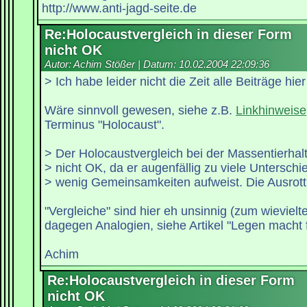
http://www.anti-jagd-seite.de
Re:Holocaustvergleich in dieser Form
nicht OK
Autor: Achim Stößer | Datum:
10.02.2004 22:09:36
> Ich habe leider nicht die Zeit alle Beiträge hier
Wäre sinnvoll gewesen, siehe z.B.
Linkhinweise
Terminus "Holocaust".
> Der Holocaustvergleich bei der Massentierhal
> nicht OK, da er augenfällig zu viele Untersch
> wenig Gemeinsamkeiten aufweist. Die Ausro
"Vergleiche" sind hier eh unsinnig (zum wievielte
dagegen Analogien, siehe Artikel "Legen macht f
Achim
Re:Holocaustvergleich in dieser Form
nicht OK