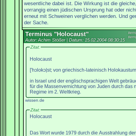
wesentliche dabei ist. Die Wirkung ist die gleiche
vorrangig einen jüdischen Ursprung hat oder nich
erneut mit Schweinen verglichen werden. Und gen
der Sache.
Terminus "Holocaust"
tier
tier
Autor: Achim Stößer | Datum:
15.02.2004 08:30:15
Zitat:
Holocaust
[′hɔlokɔ|st; von griechisch-lateinisch Holokaustum
in Israel und der englischsprachigen Welt gebrä
für die Massenvernichtung von Juden durch das na
Regime im 2. Weltkrieg.
wissen.de
Zitat:
Holocaust
Das Wort wurde 1979 durch die Ausstrahlung de