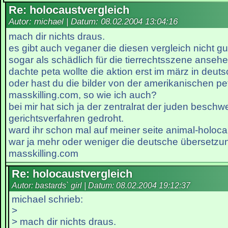
Re: holocaustvergleich
Autor: michael | Datum:
08.02.2004 13:04:16
mach dir nichts draus.
es gibt auch veganer die diesen vergleich nicht gu
sogar als schädlich für die tierrechtsszene ansehe
dachte peta wollte die aktion erst im märz in deut
oder hast du die bilder von der amerikanischen pe
masskilling.com, so wie ich auch?
bei mir hat sich ja der zentralrat der juden beschwe
gerichtsverfahren gedroht.
ward ihr schon mal auf meiner seite animal-holoca
war ja mehr oder weniger die deutsche übersetzu
masskilling.com
Re: holocaustvergleich
Autor: bastards` girl | Datum:
08.02.2004 19:12:37
michael schrieb:
>
> mach dir nichts draus.