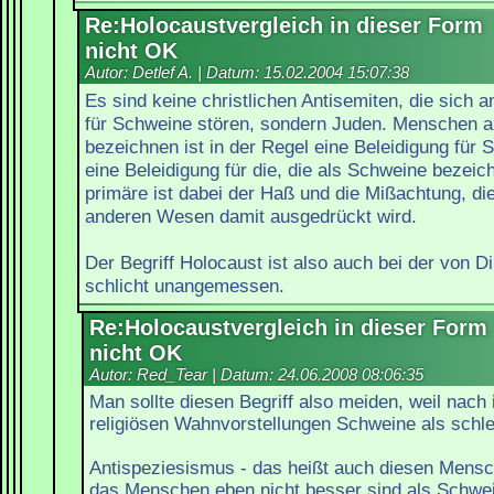
Re:Holocaustvergleich in dieser Form
nicht OK
Autor: Detlef A. | Datum:
15.02.2004 15:07:38
Es sind keine christlichen Antisemiten, die sich a
für Schweine stören, sondern Juden. Menschen a
bezeichnen ist in der Regel eine Beleidigung für
eine Beleidigung für die, die als Schweine bezei
primäre ist dabei der Haß und die Mißachtung, die
anderen Wesen damit ausgedrückt wird.
Der Begriff Holocaust ist also auch bei der von Di
schlicht unangemessen.
Re:Holocaustvergleich in dieser Form
nicht OK
Autor: Red_Tear | Datum:
24.06.2008 08:06:35
Man sollte diesen Begriff also meiden, weil nach
religiösen Wahnvorstellungen Schweine als schle
Antispeziesismus - das heißt auch diesen Mens
das Menschen eben nicht besser sind als Schwe