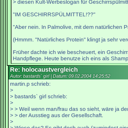
> diesen Kult-Werbeslogan für Geschirrspülmit
"IM GESCHIRRSPÜLMITTEL!??"
"Aber nein. In Palmolive, mit dem natürlichen Pr
(Hmmm. "Natürliches Protein" klingt ja sehr ver
Früher dachte ich wie bescheuert, ein Geschirrs
Handpflege. Heute benutze ich eins als Shamp
Re: holocaustvergleich
Autor: bastards` girl | Datum:
09.02.2004 14:25:52
martin.p schrieb:
>
> bastards` girl schrieb:
>
> > Weil wenn man/frau das so sieht, wäre ja der 
> > der Ausstieg aus der Gesellschaft.
>
> Wieso das? Es gibt doch auch (zumindest ei