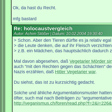
Ok, da hast du Recht.
mfg bastard
Re: holocaustvergleich
Autor: Achim Stößer | Datum:
10.02.2004 19:30:40
> Schon. Aber den Tieren dürfte es ja relativ egal
> die Leute denken, die auf ihr Fleisch verzichte
> z.B. ein Mädchen, das hauptsächlich dadurch z
Mal davon abgesehen, daß
Vegetarier Mörder si
auch "mit den Rechten gegen das Schächten" de
Nazis erzählen, daß
Hitler Vegetarier war
.
Du siehst, das ist zu kurzsichtig gedacht.
Solche und ähliche Argumentationsmuster hatten 
öfter, such mal nach Beiträgen zu "argumentative
http://veganismus.ch/foren/read.php?f=2&i=226