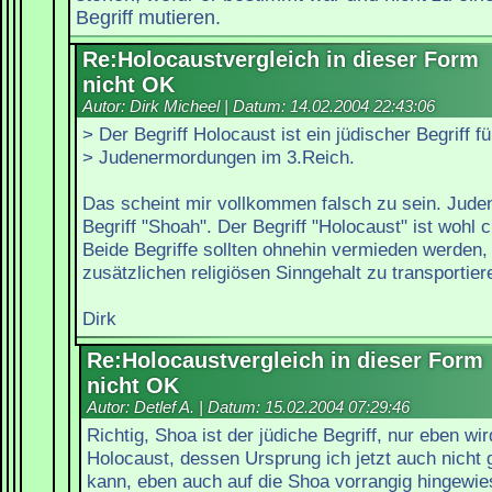
Begriff mutieren.
Re:Holocaustvergleich in dieser Form
nicht OK
Autor: Dirk Micheel | Datum:
14.02.2004 22:43:06
> Der Begriff Holocaust ist ein jüdischer Begriff fü
> Judenermordungen im 3.Reich.
Das scheint mir vollkommen falsch zu sein. Jud
Begriff "Shoah". Der Begriff "Holocaust" ist wohl 
Beide Begriffe sollten ohnehin vermieden werden
zusätzlichen religiösen Sinngehalt zu transportier
Dirk
Re:Holocaustvergleich in dieser Form
nicht OK
Autor: Detlef A. | Datum:
15.02.2004 07:29:46
Richtig, Shoa ist der jüdiche Begriff, nur eben wi
Holocaust, dessen Ursprung ich jetzt auch nich
kann, eben auch auf die Shoa vorrangig hingewi