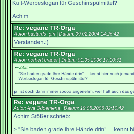
Kult-Werbeslogan für Geschirrspülmittel?
Achim
Re: vegane TR-Orga
Autor: bastards` girl | Datum:
09.02.2004 14:26:42
Verstanden.:)
Re: vegane TR-Orga
Autor: norbert brauer | Datum:
01.05.2006 17:10:31
Zitat:
"Sie baden grade Ihre Hände drin" ... kennt hier noch jemand
Werbeslogan für Geschirrspülmittel?
ja, ist doch dann immer soooo angenehm, wer hätt auch das ge
Re: vegane TR-Orga
Autor: Ava Odoemena | Datum:
19.05.2006 02:10:42
Achim Stößer schrieb:
> "Sie baden grade Ihre Hände drin" ... kennt 