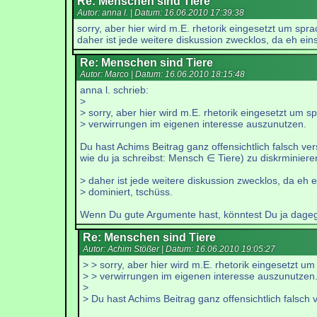
Re: Menschen sind Tiere
Autor: anna l. | Datum:
16.06.2010 17:39:38
sorry, aber hier wird m.E. rhetorik eingesetzt um sp
daher ist jede weitere diskussion zwecklos, da eh eins
Re: Menschen sind Tiere
Autor: Marco | Datum:
16.06.2010 18:15:48
anna l. schrieb:
>
> sorry, aber hier wird m.E. rhetorik eingesetzt um s
> verwirrungen im eigenen interesse auszunutzen.
Du hast Achims Beitrag ganz offensichtlich falsch ve
wie du ja schreibst: Mensch ∈ Tiere) zu diskrminier
> daher ist jede weitere diskussion zwecklos, da eh e
> dominiert, tschüss.
Wenn Du gute Argumente hast, könntest Du ja dage
Re: Menschen sind Tiere
Autor: Achim Stößer | Datum:
16.06.2010 19:05:27
> > sorry, aber hier wird m.E. rhetorik eingesetzt um
> > verwirrungen im eigenen interesse auszunutzen
>
> Du hast Achims Beitrag ganz offensichtlich falsch 