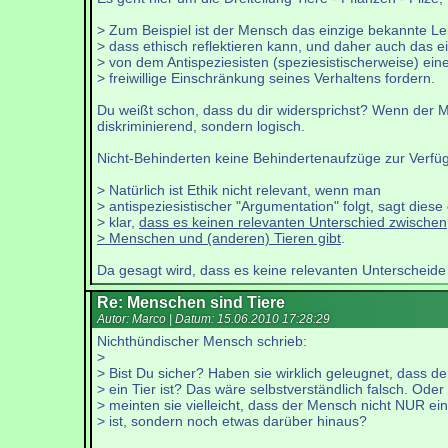
> Zum Beispiel ist der Mensch das einzige bekannte L
> dass ethisch reflektieren kann, und daher auch das ei
> von dem Antispeziesisten (speziesistischerweise) ein
> freiwillige Einschränkung seines Verhaltens fordern.
Du weißt schon, dass du dir widersprichst? Wenn der Me
diskriminierend, sondern logisch.
Nicht-Behinderten keine Behindertenaufzüge zur Verfügu
> Natürlich ist Ethik nicht relevant, wenn man
> antispeziesistischer "Argumentation" folgt, sagt diese
> klar,
dass es keinen relevanten Unterschied zwischen
> Menschen und (anderen) Tieren gibt
.
Da gesagt wird, dass es keine relevanten Unterscheide in
Re: Menschen sind Tiere
Autor: Marco | Datum:
15.06.2010 17:28:29
Nichthündischer Mensch schrieb:
>
> Bist Du sicher? Haben sie wirklich geleugnet, dass d
> ein Tier ist? Das wäre selbstverständlich falsch. Oder
> meinten sie vielleicht, dass der Mensch nicht NUR ein
> ist, sondern noch etwas darüber hinaus?