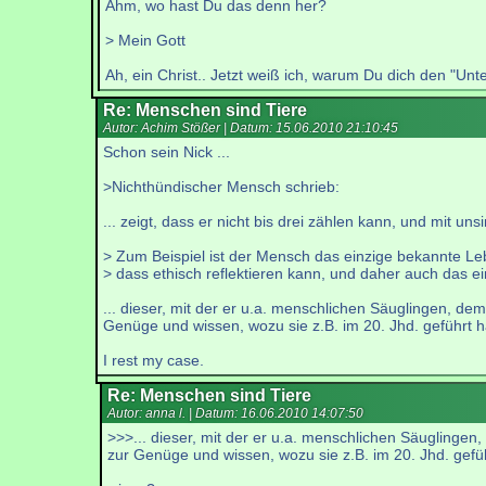
Ähm, wo hast Du das denn her?
> Mein Gott
Ah, ein Christ.. Jetzt weiß ich, warum Du dich den "Unt
Re: Menschen sind Tiere
Autor: Achim Stößer | Datum:
15.06.2010 21:10:45
Schon sein Nick ...
>Nichthündischer Mensch schrieb:
... zeigt, dass er nicht bis drei zählen kann, und mit un
> Zum Beispiel ist der Mensch das einzige bekannte L
> dass ethisch reflektieren kann, und daher auch das ei
... dieser, mit der er u.a. menschlichen Säuglingen, d
Genüge und wissen, wozu sie z.B. im 20. Jhd. geführt ha
I rest my case.
Re: Menschen sind Tiere
Autor: anna l. | Datum:
16.06.2010 14:07:50
>>>... dieser, mit der er u.a. menschlichen Säuglinge
zur Genüge und wissen, wozu sie z.B. im 20. Jhd. geführ