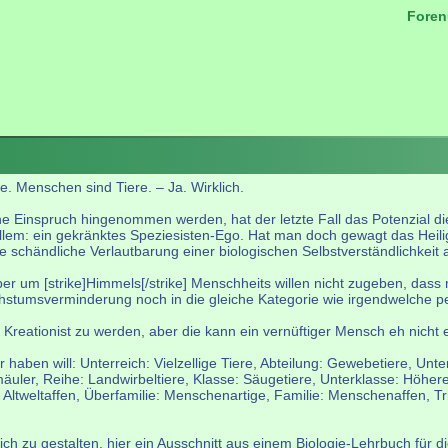
Foren
.
me. Menschen sind Tiere. – Ja. Wirklich.
Einspruch hingenommen werden, hat der letzte Fall das Potenzial die 
lem: ein gekränktes Speziesisten-Ego. Hat man doch gewagt das Heiligs
 schändliche Verlautbarung einer biologischen Selbstverständlichkeit 
 aber um [strike]Himmels[/strike] Menschheits willen nicht zugeben, da
stumsverminderung noch in die gleiche Kategorie wie irgendwelche pel
 Kreationist zu werden, aber die kann ein vernüftiger Mensch eh nicht
haben will: Unterreich: Vielzellige Tiere, Abteilung: Gewebetiere, Un
mäuler, Reihe: Landwirbeltiere, Klasse: Säugetiere, Unterklasse: Höhe
Altweltaffen, Überfamilie: Menschenartige, Familie: Menschenaffen, Tr
ich zu gestalten, hier ein Ausschnitt aus einem Biologie-Lehrbuch für 