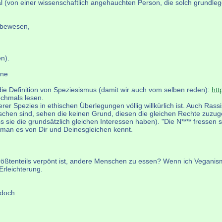
mal (von einer wissenschaftlich angehauchten Person, die solch grund
ebewesen,
n).
ine
die Definition von Speziesismus (damit wir auch vom selben reden):
htt
chmals lesen.
rer Spezies in ethischen Überlegungen völlig willkürlich ist. Auch Ras
chen sind, sehen die keinen Grund, diesen die gleichen Rechte zuzu
 sie die grundsätzlich gleichen Interessen haben). "Die N**** fressen s
 man es von Dir und Deinesgleichen kennt.
 größtenteils verpönt ist, andere Menschen zu essen? Wenn ich Veganis
Erleichterung.
 doch