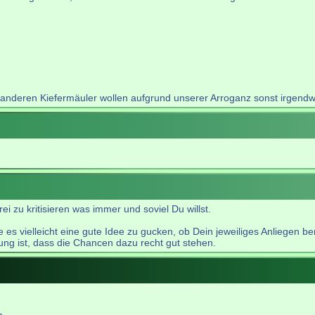
 anderen Kiefermäuler wollen aufgrund unserer Arroganz sonst irgendw
frei zu kritisieren was immer und soviel Du willst.
es vielleicht eine gute Idee zu gucken, ob Dein jeweiliges Anliegen be
ng ist, dass die Chancen dazu recht gut stehen.