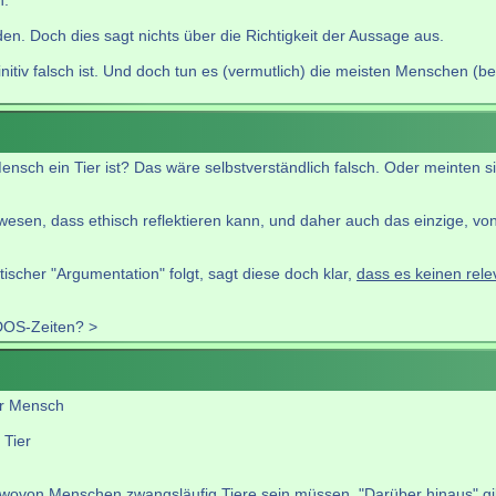
n.
n. Doch dies sagt nichts über die Richtigkeit der Aussage aus.
tiv falsch ist. Und doch tun es (vermutlich) die meisten Menschen (bei 
ensch ein Tier ist? Das wäre selbstverständlich falsch. Oder meinten sie
esen, dass ethisch reflektieren kann, und daher auch das einzige, von
stischer "Argumentation" folgt, sagt diese doch klar,
dass es keinen rel
 DOS-Zeiten? >
er Mensch
 Tier
e, wovon Menschen zwangsläufig Tiere sein müssen. "Darüber hinaus" gibt