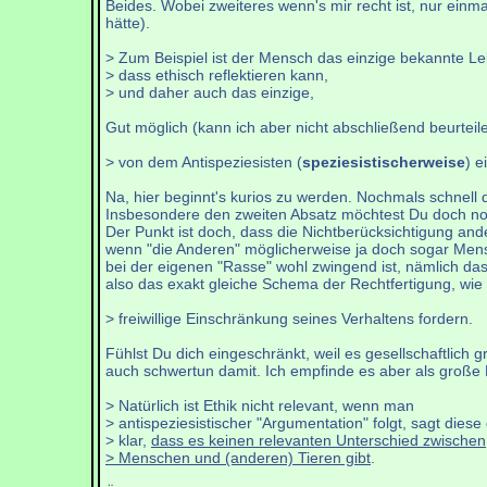
Beides. Wobei zweiteres wenn's mir recht ist, nur ein
hätte).
> Zum Beispiel ist der Mensch das einzige bekannte L
> dass ethisch reflektieren kann,
> und daher auch das einzige,
Gut möglich (kann ich aber nicht abschließend beurteile
> von dem Antispeziesisten (
speziesistischerweise
) e
Na, hier beginnt's kurios zu werden. Nochmals schnell 
Insbesondere den zweiten Absatz möchtest Du doch no
Der Punkt ist doch, dass die Nichtberücksichtigung ande
wenn "die Anderen" möglicherweise ja doch sogar Mens
bei der eigenen "Rasse" wohl zwingend ist, nämlich dass
also das exakt gleiche Schema der Rechtfertigung, wie
> freiwillige Einschränkung seines Verhaltens fordern.
Fühlst Du dich eingeschränkt, weil es gesellschaftlich
auch schwertun damit. Ich empfinde es aber als große 
> Natürlich ist Ethik nicht relevant, wenn man
> antispeziesistischer "Argumentation" folgt, sagt diese
> klar,
dass es keinen relevanten Unterschied zwischen
> Menschen und (anderen) Tieren gibt
.