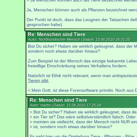
> Ja Menschen können auch als Tiere bezeichnet werde
Ja, Menschen
können
auch als Pflanzen bezeichnet werde
Der Punkt ist doch, dass das Leugnen der Tatsachen defini
gesprochen habe).
Re: Menschen sind Tiere
Autor: Nichthündischer Mensch | Datum:
15.06.2010 16:31:25
Bist Du sicher? Haben sie wirklich geleugnet, dass der M
sondern noch etwas darüber hinaus?
Zum Beispiel ist der Mensch das einzige bekannte Lebew
freiwillige Einschränkung seines Verhaltens fordern.
Natürlich ist Ethik nicht relevant, wenn man antispeziesi
Tieren gibt
.
< Mein Gott, ist diese Forensoftware primitiv. Noch aus
Re: Menschen sind Tiere
Autor: martin | Datum:
15.06.2010 17:25:24
> Bist Du sicher? Haben sie wirklich geleugnet, dass d
> ein Tier ist? Das wäre selbstverständlich falsch. Oder
> meinten sie vielleicht, dass der Mensch nicht NUR ein
> ist, sondern noch etwas darüber hinaus?
Es geht hier um die Dreiteilung Tiere - Pflanzen - Pilz