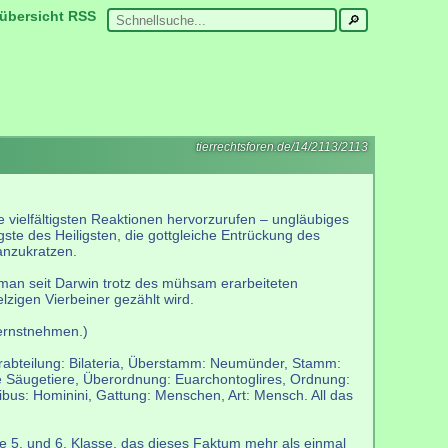
übersicht
RSS
tierrechtsforen.de/14/2113/2113
vielfältigsten Reaktionen hervorzurufen – ungläubiges
te des Heiligsten, die gottgleiche Entrückung des
anzukratzen.
ss man seit Darwin trotz des mühsam erarbeiteten
zigen Vierbeiner gezählt wird.
 ernstnehmen.)
terabteilung: Bilateria, Überstamm: Neumünder, Stamm:
re Säugetiere, Überordnung: Euarchontoglires, Ordnung:
ibus: Hominini, Gattung: Menschen, Art: Mensch. All das
die 5. und 6. Klasse, das dieses Faktum mehr als einmal