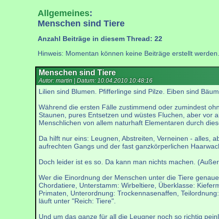
Allgemeines
:
Menschen sind Tiere
Anzahl Beiträge in diesem Thread: 22
Hinweis: Momentan können keine Beiträge erstellt werden
Menschen sind Tiere
Autor: martin | Datum:
10.04.2010 10:48:16
Lilien sind Blumen. Pfifferlinge sind Pilze. Eiben sind Bäu
Während die ersten Fälle zustimmend oder zumindest ohne 
Staunen, pures Entsetzen und wüstes Fluchen, aber vor al
Menschlichen von allem naturhaft Elementaren durch diese
Da hilft nur eins: Leugnen, Abstreiten, Verneinen - alles,
aufrechten Gangs und der fast ganzkörperlichen Haarwach
Doch leider ist es so. Da kann man nichts machen. (Außer
Wer die Einordnung der Menschen unter die Tiere genauer 
Chordatiere, Unterstamm: Wirbeltiere, Überklasse: Kiefer
Primaten, Unterordnung: Trockennasenaffen, Teilordnung: 
läuft unter "Reich: Tiere".
Und um das ganze für all die Leugner noch so richtig peinl