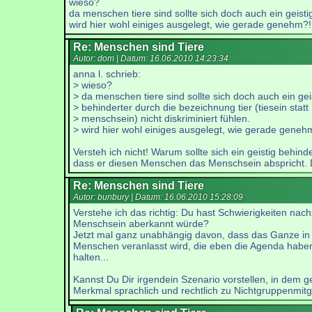
wieso?
da menschen tiere sind sollte sich doch auch ein geistig
wird hier wohl einiges ausgelegt, wie gerade genehm?!
Re: Menschen sind Tiere
Autor: dom | Datum:
16.06.2010 14:23:34
anna l. schrieb:
> wieso?
> da menschen tiere sind sollte sich doch auch ein gei
> behinderter durch die bezeichnung tier (tiesein statt
> menschsein) nicht diskriminiert fühlen.
> wird hier wohl einiges ausgelegt, wie gerade geneh
Versteh ich nicht! Warum sollte sich ein geistig behin
dass er diesen Menschen das Menschsein abspricht. Di
Re: Menschen sind Tiere
Autor: bunbury | Datum:
16.06.2010 15:28:09
Verstehe ich das richtig: Du hast Schwierigkeiten nac
Menschsein aberkannt würde?
Jetzt mal ganz unabhängig davon, dass das Ganze in 
Menschen veranlasst wird, die eben die Agenda haben
halten...
Kannst Du Dir irgendein Szenario vorstellen, in dem g
Merkmal sprachlich und rechtlich zu Nichtgruppenmitg