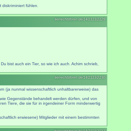
 diskriminiert fühlen.
tierrechtsforen.de/14/2113/2129
Du bist auch ein Tier, so wie ich auch. Achim schrieb,
tierrechtsforen.de/14/2113/2130
ihm (ja nunmal wissenschaftlich unhaltbarerweise) das
ch wie Gegenstände behandelt werden dürfen, und von
 Tiere, die sie für in irgendeiner Form minderwertig
nschaftlich erwiesene) Mitglieder mit einem bestimmten