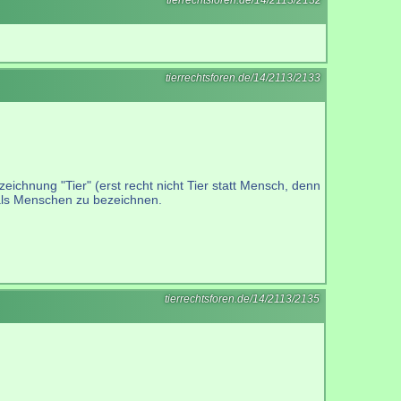
tierrechtsforen.de/14/2113/2132
tierrechtsforen.de/14/2113/2133
eichnung "Tier" (erst recht nicht Tier statt Mensch, denn
 als Menschen zu bezeichnen.
tierrechtsforen.de/14/2113/2135