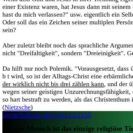
einer Existenz waren, hat Jesus dann mit seine
hast du mich verlassen?" usw. eigentlich ein Sel
Oder soll das ein Zeichen seiner multiplen Persö
sein?
Aber zuletzt bleibt noch das sprachliche Argume
nicht "Dreifaltigkeit", sondern "Dreieinigkeit". G
Da hilft nur noch Polemik. "Vorausgesetzt, dass ü
b t wird, so ist der Alltags-Christ eine erbärmlic
der wirklich nicht bis drei zählen kann
, und der 
wegen seiner geistigen Unzurechnungsfähigkeit, e
so hart bestraft zu werden, als das Christenthum i
(
Nietzsche
)
tierrechtsforen.de/14/2113/2150
Re: der Mensch ist das einzige religiöse Ti