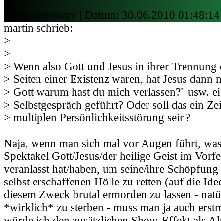
Autor: bunbury | Datum:
30.06.2010 01:48:14
martin schrieb:
>
>
> Wenn also Gott und Jesus in ihrer Trennung 
> Seiten einer Existenz waren, hat Jesus dann 
> Gott warum hast du mich verlassen?" usw. ei
> Selbstgespräch geführt? Oder soll das ein Ze
> multiplen Persönlichkeitsstörung sein?
Naja, wenn man sich mal vor Augen führt, was 
Spektakel Gott/Jesus/der heilige Geist im Vorf
veranlasst hat/haben, um seine/ihre Schöpfung 
selbst erschaffenen Hölle zu retten (auf die Idee
diesem Zweck brutal ermorden zu lassen - natü
*wirklich* zu sterben - muss man ja auch ers
würde ich den zusätzlichen Show-Effekt als Alt