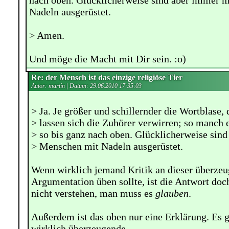
nach oben. Glücklicherweise sind aber immer 
Nadeln ausgerüstet.
> Amen.
Und möge die Macht mit Dir sein. :o)
Re: der Mensch ist das einzige religiöse Tier
Autor: martin | Datum:
29.06.2010 17:35:03
> Ja. Je größer und schillernder die Wortblase, 
> lassen sich die Zuhörer verwirren; so manch e
> so bis ganz nach oben. Glücklicherweise sin
> Menschen mit Nadeln ausgerüstet.
Wenn wirklich jemand Kritik an dieser überze
Argumentation üben sollte, ist die Antwort doc
nicht verstehen, man muss es
glauben
.
Außerdem ist das oben nur eine Erklärung. Es g
wirklich überzeugende.