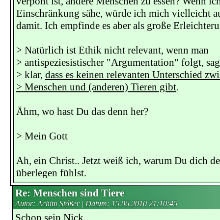
verpönt ist, andere Menschen zu essen? Wenn ic
Einschränkung sähe, würde ich mich vielleicht 
damit. Ich empfinde es aber als große Erleichter
> Natürlich ist Ethik nicht relevant, wenn man
> antispeziesistischer "Argumentation" folgt, sag
> klar,
dass es keinen relevanten Unterschied zw
> Menschen und (anderen) Tieren gibt
.
Ähm, wo hast Du das denn her?
> Mein Gott
Ah, ein Christ.. Jetzt weiß ich, warum Du dich d
überlegen fühlst.
Re: Menschen sind Tiere
Autor: Achim Stößer | Datum:
15.06.2010 21:10:45
Schon sein Nick ...