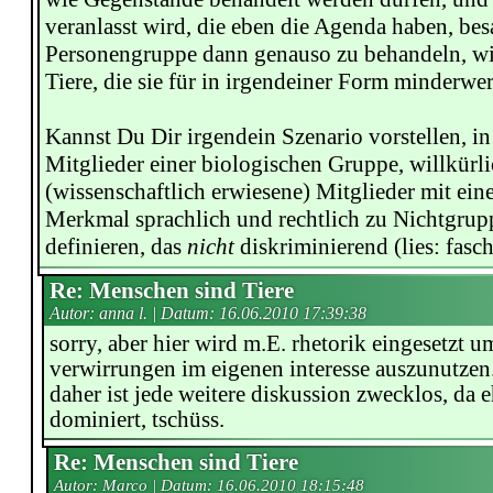
veranlasst wird, die eben die Agenda haben, bes
Personengruppe dann genauso zu behandeln, wi
Tiere, die sie für in irgendeiner Form minderwert
Kannst Du Dir irgendein Szenario vorstellen, i
Mitglieder einer biologischen Gruppe, willkürl
(wissenschaftlich erwiesene) Mitglieder mit ei
Merkmal sprachlich und rechtlich zu Nichtgrup
definieren, das
nicht
diskriminierend (lies: fasch
Re: Menschen sind Tiere
Autor: anna l. | Datum:
16.06.2010 17:39:38
sorry, aber hier wird m.E. rhetorik eingesetzt u
verwirrungen im eigenen interesse auszunutzen
daher ist jede weitere diskussion zwecklos, da e
dominiert, tschüss.
Re: Menschen sind Tiere
Autor: Marco | Datum:
16.06.2010 18:15:48