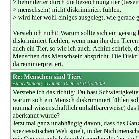
> behinderter durch die bezeichnung tier (tiesein
> menschsein) nicht diskriminiert fühlen.
> wird hier wohl einiges ausgelegt, wie gerade
Versteh ich nicht! Warum sollte sich ein geisti
diskriminiert fuehlen, wenn man ihn den Tieren
auch ein Tier, so wie ich auch. Achim schrieb, d
Menschen das Menschsein abspricht. Die Diskr
da reininterpretiert.
Re: Menschen sind Tiere
Autor: bunbury | Datum:
16.06.2010 15:28:09
Verstehe ich das richtig: Du hast Schwierigkeit
warum sich ein Mensch diskriminiert fühlen sol
nunmal wissenschaftlich unhaltbarerweise) das
aberkannt würde?
Jetzt mal ganz unabhängig davon, dass das Ganz
speziesistischen Welt spielt, in der Nichtmensc
wie Gegenstände behandelt werden dürfen, un