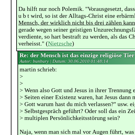
Da hilft nur noch Polemik. "Vorausgesetzt, dass
u b t wird, so ist der Alltags-Christ eine erbär
Mensch, der wirklich nicht bis drei zählen kann
gerade wegen seiner geistigen Unzurechnungsfäh
verdiente, so hart bestraft zu werden, als das 
verheisst." (
Nietzsche
)
Re: der Mensch ist das einzige religiöse Tier
Autor: bunbury | Datum:
30.06.2010 01:48:14
martin schrieb:
>
>
> Wenn also Gott und Jesus in ihrer Trennung e
> Seiten einer Existenz waren, hat Jesus dann
> Gott warum hast du mich verlassen?" usw. ei
> Selbstgespräch geführt? Oder soll das ein Ze
> multiplen Persönlichkeitsstörung sein?
Naja, wenn man sich mal vor Augen führt, was 