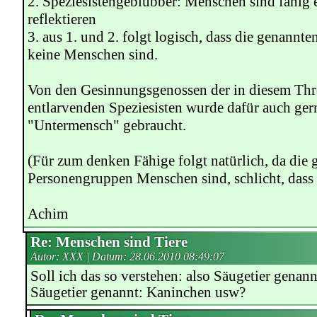
2. Speziesistengeblubber: Menschen sind fähig 
reflektieren
3. aus 1. und 2. folgt logisch, dass die genann
keine Menschen sind.
Von den Gesinnungsgenossen der in diesem Thr
entlarvenden Speziesisten wurde dafür auch ger
"Untermensch" gebraucht.
(Für zum denken Fähige folgt natürlich, da die 
Personengruppen Menschen sind, schlicht, dass 2.
Achim
Re: Menschen sind Tiere
Autor: XXX | Datum:
28.06.2010 08:49:07
Soll ich das so verstehen: also Säugetier genan
Säugetier genannt: Kaninchen usw?