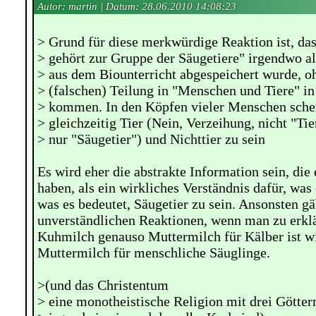
Autor: martin | Datum:
28.06.2010 14:08:23
> Grund für diese merkwürdige Reaktion ist, da
> gehört zur Gruppe der Säugetiere" irgendwo al
> aus dem Biounterricht abgespeichert wurde, o
> (falschen) Teilung in "Menschen und Tiere" in
> kommen. In den Köpfen vieler Menschen sche
> gleichzeitig Tier (Nein, Verzeihung, nicht "Tie
> nur "Säugetier") und Nichttier zu sein
Es wird eher die abstrakte Information sein, die
haben, als ein wirkliches Verständnis dafür, was
was es bedeutet, Säugetier zu sein. Ansonsten gä
unverständlichen Reaktionen, wenn man zu erklä
Kuhmilch genauso Muttermilch für Kälber ist 
Muttermilch für menschliche Säuglinge.
>(und das Christentum
> eine monotheistische Religion mit drei Götter