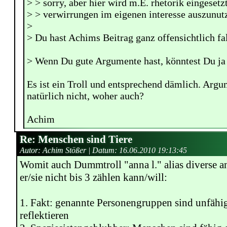
> > sorry, aber hier wird m.E. rhetorik eingeset
> > verwirrungen im eigenen interesse auszunut
>
> Du hast Achims Beitrag ganz offensichtlich fa
> Wenn Du gute Argumente hast, könntest Du ja
Es ist ein Troll und entsprechend dämlich. Argu
natürlich nicht, woher auch?
Achim
Re: Menschen sind Tiere
Autor: Achim Stößer | Datum:
16.06.2010 19:13:45
Womit auch Dummtroll "anna l." alias diverse an
er/sie nicht bis 3 zählen kann/will:
1. Fakt: genannte Personengruppen sind unfähig
reflektieren