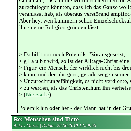
Gedanken, dass meine Mitmenschen sich die S
zurechtlegen könnten, dass ich das Ganze wollt
veranlasst hab, als überaus verstörend empfind
Aber hey, wen kümmern schon Einzelschicksal
ihnen eine Religion gründen lässt...
> Da hilft nur noch Polemik. "Vorausgesetzt, d
> g l a u b t wird, so ist der Alltags-Christ ein
> Figur,
ein Mensch, der wirklich nicht bis dre
> kann
, und der übrigens, gerade wegen seiner 
> Unzurechnungsfähigkeit, es nicht verdiente, s
> zu werden, als das Christenthum ihn verheiss
> (
Nietzsche
)
Polemik hin oder her - der Mann hat in der Gr
Re: Menschen sind Tiere
Autor: Marco | Datum:
28.06.2010 12:59:56