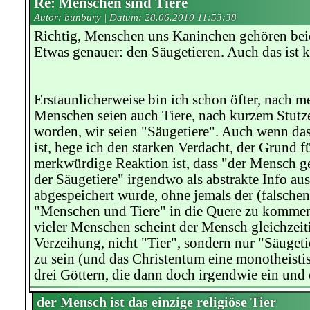
Re: Menschen sind Tiere
Autor: bunbury | Datum:
28.06.2010 11:53:38
Richtig, Menschen uns Kaninchen gehören beid
Etwas genauer: den Säugetieren. Auch das ist k
Erstaunlicherweise bin ich schon öfter, nach m
Menschen seien auch Tiere, nach kurzem Stutze
worden, wir seien "Säugetiere". Auch wenn das 
ist, hege ich den starken Verdacht, der Grund f
merkwürdige Reaktion ist, dass "der Mensch g
der Säugetiere" irgendwo als abstrakte Info au
abgespeichert wurde, ohne jemals der (falschen
"Menschen und Tiere" in die Quere zu kommen
vieler Menschen scheint der Mensch gleichzeiti
Verzeihung, nicht "Tier", sondern nur "Säugeti
zu sein (und das Christentum eine monotheisti
drei Göttern, die dann doch irgendwie ein und 
der Mensch ist das einzige religiöse Tier