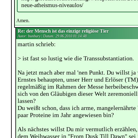
neue-atheismus-niveaulos/
Amen.
Re: der Mensch ist das einzige religiöse Tier
Autor: bunbury | Datum:
29.06.2010 01:14:48
martin schrieb:
> ist fast so lustig wie die Transsubstantiation.
Na jetzt mach aber mal 'nen Punkt. Du willst ja 
Ernstes behaupten, unser Herr und Erlöser (TM)
regelmäßig im Rahmen der Messe herbeibeschw
sich von den Gläubigen dieser Welt zeremoniell
lassen?
Du weißt schon, dass ich arme, mangelernährte 
paar Proteine im Jahr angewiesen bin?
Als nächstes willst Du mir vermutlich erzähle
dem Weihwasser in "From Dusk Till Dawn" sei 