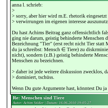
anna l. schrieb:
>
> sorry, aber hier wird m.E. rhetorik eingesetz
> verwirrungen im eigenen interesse auszunutz
Du hast Achims Beitrag ganz offensichtlich fal
ging nie darum, geistig behinderte Menschen d
Bezeichnung "Tier" (erst recht nicht Tier statt
du ja schreibst: Mensch ∈ Tiere) zu diskrmini
nicht), sondern (z.B.) geistig behinderte Mensc
Menschen zu bezeichnen.
> daher ist jede weitere diskussion zwecklos, da
> dominiert, tschüss.
Wenn Du gute Argumente hast, könntest Du ja
Re: Menschen sind Tiere
Autor: Achim Stößer | Datum:
16.06.2010 19:05:27