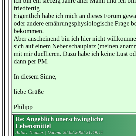
ich bin ein siebzig Jahre alter Mann und ich b
friedfertig.
Eigentlich habe ich mich an dieses Forum gewa
oder andere ernährungsphysiologische Frage b
bekommen.
Aber anscheinend bin ich hier nicht willkomm
sich auf einem Nebenschauplatz (meinen anam
mit mir duellieren. Dazu habe ich keine Lust o
dann per PM.
In diesem Sinne,
liebe Grüße
Philipp
Re: Angeblich unerschwingliche
Lebensmittel
Autor: Thomas | Datum:
28.02.2008 21:49:11