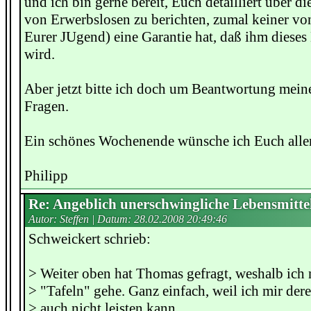
und ich bin gerne bereit, Euch detailliert über 
von Erwerbslosen zu berichten, zumal keiner vo
Eurer JUgend) eine Garantie hat, daß ihm dieses 
wird.
Aber jetzt bitte ich doch um Beantwortung meine
Fragen.
Ein schönes Wochenende wünsche ich Euch alle
Philipp
Re: Angeblich unerschwingliche Lebensmitte
Autor: Steffen | Datum:
28.02.2008 20:49:46
Schweickert schrieb:
> Weiter oben hat Thomas gefragt, weshalb ich 
> "Tafeln" gehe. Ganz einfach, weil ich mir der
> auch nicht leisten kann.