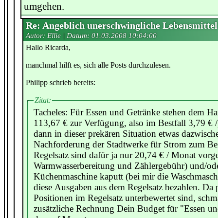
umgehen.
Re: Angeblich unerschwingliche Lebensmittel
Autor: Ellie | Datum:
01.03.2008 10:04:00
Hallo Ricarda,
manchmal hilft es, sich alle Posts durchzulesen.
Philipp schrieb bereits:
Zitat:
Tacheles: Für Essen und Getränke stehen dem Ha
113,67 € zur Verfügung, also im Bestfall 3,79 €
dann in dieser prekären Situation etwas dazwisc
Nachforderung der Stadtwerke für Strom zum Bei
Regelsatz sind dafür ja nur 20,74 € / Monat vorg
Warmwasserbereitung und Zählergebühr) und/oder
Küchenmaschine kaputt (bei mir die Waschmasch
diese Ausgaben aus dem Regelsatz bezahlen. Da p
Positionen im Regelsatz unterbewertet sind, schmä
zusätzliche Rechnung Dein Budget für "Essen u