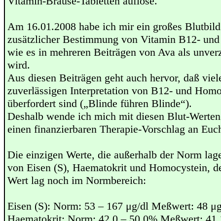
Vitamin-Brause-Tabletten auflöse.
Am 16.01.2008 habe ich mir ein großes Blutbil
zusätzlicher Bestimmung von Vitamin B12- und
wie es in mehreren Beiträgen von Ava als unverz
wird.
Aus diesen Beiträgen geht auch hervor, daß viel
zuverlässigen Interpretation von B12- und Hom
überfordert sind („Blinde führen Blinde“).
Deshalb wende ich mich mit diesen Blut-Werten
einen finanzierbaren Therapie-Vorschlag an Euc
Die einzigen Werte, die außerhalb der Norm lag
von Eisen (S), Haematokrit und Homocystein, d
Wert lag noch im Normbereich:
Eisen (S): Norm: 53 – 167 μg/dl Meßwert: 48 μg
Haematokrit: Norm: 42,0 – 50,0% Meßwert: 41