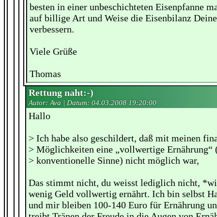
besten in einer unbeschichteten Eisenpfanne m
auf billige Art und Weise die Eisenbilanz Dein
verbessern.
Viele Grüße
Thomas
Rettung naht:-)
Autor: Ava | Datum:
04.03.2008 19:20:00
Hallo
> Ich habe also geschildert, daß mit meinen fin
> Möglichkeiten eine „vollwertige Ernährung“ 
> konventionelle Sinne) nicht möglich war,
Das stimmt nicht, du weisst lediglich nicht, *w
wenig Geld vollwertig ernährt. Ich bin selbst 
und mir bleiben 100-140 Euro für Ernährung u
treibt Tränen der Freude in die Augen von Ernäh