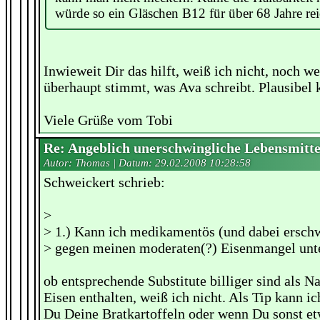
würde so ein Gläschen B12 für über 68 Jahre re
Inwieweit Dir das hilft, weiß ich nicht, noch we
überhaupt stimmt, was Ava schreibt. Plausibel k
Viele Grüße vom Tobi
Re: Angeblich unerschwingliche Lebensmitte
Autor: Thomas | Datum:
29.02.2008 10:28:58
Schweickert schrieb:
>
> 1.) Kann ich medikamentös (und dabei ersch
> gegen meinen moderaten(?) Eisenmangel un
ob entsprechende Substitute billiger sind als N
Eisen enthalten, weiß ich nicht. Als Tip kann i
Du Deine Bratkartoffeln oder wenn Du sonst et