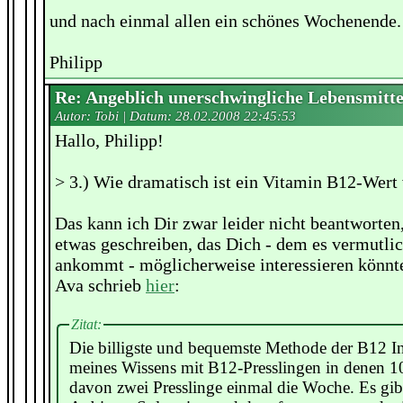
und nach einmal allen ein schönes Wochenende.
Philipp
Re: Angeblich unerschwingliche Lebensmitte
Autor: Tobi | Datum:
28.02.2008 22:45:53
Hallo, Philipp!
> 3.) Wie dramatisch ist ein Vitamin B12-Wert
Das kann ich Dir zwar leider nicht beantworten
etwas geschreiben, das Dich - dem es vermutlic
ankommt - möglicherweise interessieren könnt
Ava schrieb
hier
:
Zitat:
Die billigste und bequemste Methode der B12 Int
meines Wissens mit B12-Presslingen in denen 1
davon zwei Presslinge einmal die Woche. Es gib