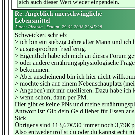
sich auch dieser Wert wieder einpendeln.
Re: Angeblich unerschwingliche
Lebensmittel
Autor: Ricarda | Datum:
29.02.2008 22:45:28
Schweickert schrieb:
> ich bin ein siebzig Jahre alter Mann und ich 
> ausgesprochen friedfertig.
> Eigentlich habe ich mich an dieses Forum ge
> oder andere ernährungsphysiologische Frage
> bekommen.
> Aber anscheinend bin ich hier nicht willko
> möchte sich auf einem Nebenschauplatz (me
> Angaben) mit mir duellieren. Dazu habe ich 
> wenn schon, dann per PM.
Hier gibt es keine PNs und meine ernährungsp
Antwort ist: Gib dein Geld lieber für Essen aus,
Sick.
Übrigens sind 113,67€/30 immer noch 3,79€ p
Also entweder trollst du oder du kannst echt n