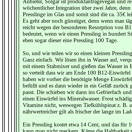
Anbieter, Solgar ist produktanfragevegan und re
wöchentlicher Integration über zwei Jahre, denn
Presslinge im Glas und somit sind die ca. 35€ le
Es geht aber noch günstiger, denn wenn man tägl
reicht wegen der besonderen Resorption von B1
bedeutet, wenn wir einen Pressling in hundert Stü
eben sogar dieser eine Pressling 100 Tage.
So, und wie teilen wir so einen kleinen Presslin
Ganz einfach. Wir lösen ihn in Wasser auf, verq
mit einem Stabmixer und gießen das Wasser in E
so verteilt dass wir am Ende 100 B12-Eiswürfel
haben wir vorher die benötigte Menge Eiswürfel
befüllt und es dann wieder in ein Gefäß zurück 
passt. Die schieben wir dann ins Gefrierfach un
einen Eiswürfel ins Mineralwasser. Frost schädig
Vitamine nicht, weswegen Tiefkühlspinat z. B. a
nährwertreicher gilt als frischer der lange im Lad
Ein Pressling kostet etwa 14 Cent, und das für 
kann man nicht meckern. Käme die Haltbarkeit 