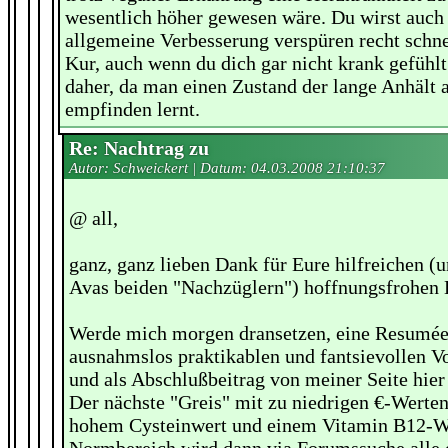
wesentlich höher gewesen wäre. Du wirst auch 
allgemeine Verbesserung verspüren recht schne
Kur, auch wenn du dich gar nicht krank gefühl
daher, da man einen Zustand der lange Anhält 
empfinden lernt.
Re: Nachtrag zu
Autor: Schweickert | Datum:
04.03.2008 21:10:37
@ all,
ganz, ganz lieben Dank für Eure hilfreichen (
Avas beiden "Nachzüglern") hoffnungsfrohen 
Werde mich morgen dransetzen, eine Resumée
ausnahmslos praktikablen und fantsievollen V
und als Abschlußbeitrag von meiner Seite hier 
Der nächste "Greis" mit zu niedrigen €-Werten 
hohem Cysteinwert und einem Vitamin B12-We
Normbereich wird dann via Forumssuche alle e