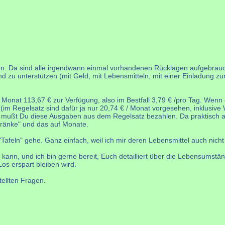
ren. Da sind alle irgendwann einmal vorhandenen Rücklagen aufgebrauc
nd zu unterstützen (mit Geld, mit Lebensmitteln, mit einer Einladung zu
Monat 113,67 € zur Verfügung, also im Bestfall 3,79 € /pro Tag. Wenn
(im Regelsatz sind dafür ja nur 20,74 € / Monat vorgesehen, inklusiv
mußt Du diese Ausgaben aus dem Regelsatz bezahlen. Da praktisch all
tränke" und das auf Monate.
Tafeln" gehe. Ganz einfach, weil ich mir deren Lebensmittel auch nicht 
 kann, und ich bin gerne bereit, Euch detailliert über die Lebensumst
os erspart bleiben wird.
tellten Fragen.