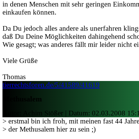
in denen Menschen mit sehr geringen Einkomme
einkaufen können.
Da Du jedoch alles andere als unerfahren kling
daß Du Deine Möglichkeiten dahingehend scho
Wie gesagt; was anderes fällt mir leider nicht ei
Viele Grüße
Thomas
tierrechtsforen.de/5/41589/41619
Methusalem
Autor: Achim Stößer | Datum:
02.03.2008 15:
> erstmal bin ich froh, mit meinen fast 44 Jahr
> der Methusalem hier zu sein ;)