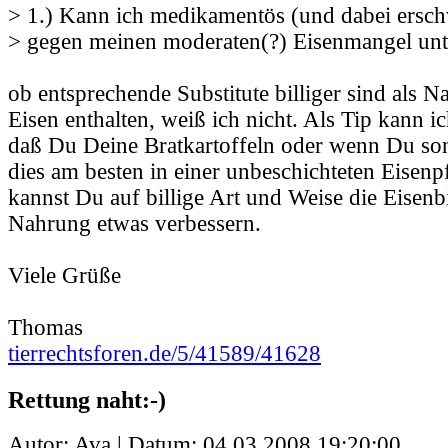
> 1.) Kann ich medikamentös (und dabei ersch
> gegen meinen moderaten(?) Eisenmangel un
ob entsprechende Substitute billiger sind als N
Eisen enthalten, weiß ich nicht. Als Tip kann i
daß Du Deine Bratkartoffeln oder wenn Du sons
dies am besten in einer unbeschichteten Eisen
kannst Du auf billige Art und Weise die Eisenb
Nahrung etwas verbessern.
Viele Grüße
Thomas
tierrechtsforen.de/5/41589/41628
Rettung naht:-)
Autor: Ava | Datum:
04.03.2008 19:20:00