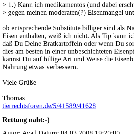
> 1.) Kann ich medikamentös (und dabei ersch
> gegen meinen moderaten(?) Eisenmangel un
ob entsprechende Substitute billiger sind als N
Eisen enthalten, weiß ich nicht. Als Tip kann i
daß Du Deine Bratkartoffeln oder wenn Du sons
dies am besten in einer unbeschichteten Eisen
kannst Du auf billige Art und Weise die Eisenb
Nahrung etwas verbessern.
Viele Grüße
Thomas
tierrechtsforen.de/5/41589/41628
Rettung naht:-)
Autor: Ava | Datum:
04.03.2008 19:20:00