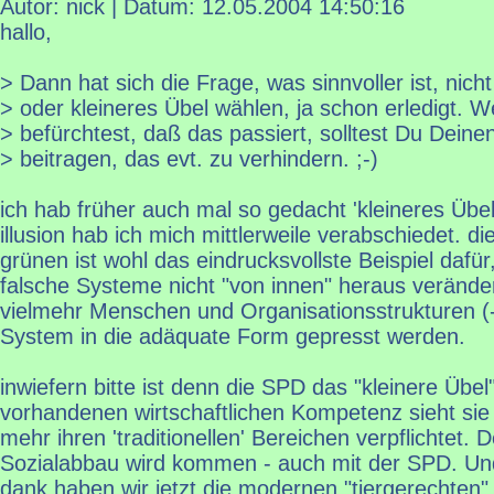
Autor: nick | Datum:
12.05.2004 14:50:16
hallo,
> Dann hat sich die Frage, was sinnvoller ist, nich
> oder kleineres Übel wählen, ja schon erledigt. 
> befürchtest, daß das passiert, solltest Du Deinen
> beitragen, das evt. zu verhindern. ;-)
ich hab früher auch mal so gedacht 'kleineres Übel
illusion hab ich mich mittlerweile verabschiedet. die
grünen ist wohl das eindrucksvollste Beispiel daf
falsche Systeme nicht "von innen" heraus veränd
vielmehr Menschen und Organisationsstrukturen (
System in die adäquate Form gepresst werden.
inwiefern bitte ist denn die SPD das "kleinere Übel
vorhandenen wirtschaftlichen Kompetenz sieht sie 
mehr ihren 'traditionellen' Bereichen verpflichtet. D
Sozialabbau wird kommen - auch mit der SPD. Un
dank haben wir jetzt die modernen "tiergerechten" 