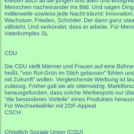
kreisen auch all die jungen und alten und erfolgr
Menschen nacheinander ins Bild. Und sagen Din
mittlerweile sowieso jede Nacht träumt: Innovation,
Wachstum, Frieden, Schröder. Der dann ganz sta
stillsteht. Und verkündet, dass er arbeite. Für Men
Vaterkomplex SL
CDU
Die CDU stellt Männer und Frauen auf eine Bühne, 
heißt, "von Rot-Grün im Stich gelassen" fühlen und 
mit Zukunft" wollen. Vergleichende Werbung ist lau
zulässig. Früher galt sie als sittenwidrig. Marktfor
herausgefunden, dass solche Werbespots nur üb
"die besonderen Vorteile" eines Produktes heraus
Für Wechselwähler mit ZDF-Appeal
CSCH
Christlich Soziale Union (CSU)