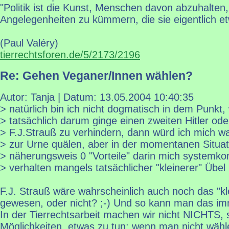
"Politik ist die Kunst, Menschen davon abzuhalten
Angelegenheiten zu kümmern, die sie eigentlich e
(Paul Valéry)
tierrechtsforen.de/5/2173/2196
Re: Gehen Veganer/Innen wählen?
Autor: Tanja | Datum:
13.05.2004 10:40:35
> natürlich bin ich nicht dogmatisch in dem Punkt
> tatsächlich darum ginge einen zweiten Hitler ode
> F.J.Strauß zu verhindern, dann würd ich mich wa
> zur Urne quälen, aber in der momentanen Situat
> näherungsweis 0 "Vorteile" darin mich systemko
> verhalten mangels tatsächlicher "kleinerer" Übel .
F.J. Strauß wäre wahrscheinlich auch noch das "kl
gewesen, oder nicht? ;-) Und so kann man das imme
In der Tierrechtsarbeit machen wir nicht NICHTS,
Möglichkeiten, etwas zu tun; wenn man nicht wäh