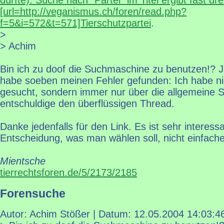
dürfte). Suche nach "Partei" im Titel ergibt fast dr
[url=http://veganismus.ch/foren/read.php?
f=5&i=572&t=571]Tierschutzpartei
.
>
> Achim
Bin ich zu doof die Suchmaschine zu benutzen!? Ja
habe soeben meinen Fehler gefunden: Ich habe ni
gesucht, sondern immer nur über die allgemeine S
entschuldige den überflüssigen Thread.
Danke jedenfalls für den Link. Es ist sehr interes
Entscheidung, was man wählen soll, nicht einfach
Mientsche
tierrechtsforen.de/5/2173/2185
Forensuche
Autor: Achim Stößer | Datum:
12.05.2004 14:03:4