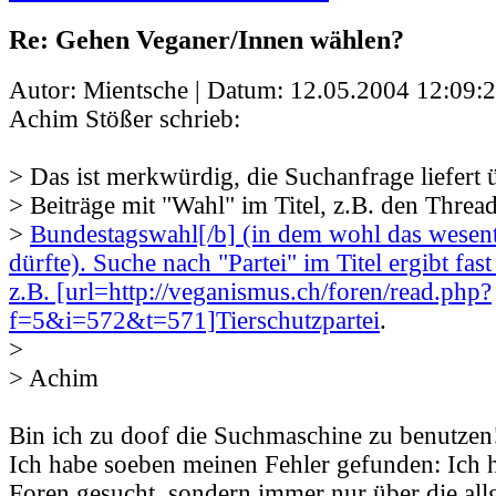
Re: Gehen Veganer/Innen wählen?
Autor: Mientsche | Datum:
12.05.2004 12:09:
Achim Stößer schrieb:
> Das ist merkwürdig, die Suchanfrage liefert
> Beiträge mit "Wahl" im Titel, z.B. den Threa
>
Bundestagswahl[/b] (in dem wohl das wesentl
dürfte). Suche nach "Partei" im Titel ergibt fas
z.B. [url=http://veganismus.ch/foren/read.php?
f=5&i=572&t=571]Tierschutzpartei
.
>
> Achim
Bin ich zu doof die Suchmaschine zu benutzen!?
Ich habe soeben meinen Fehler gefunden: Ich h
Foren gesucht, sondern immer nur über die al