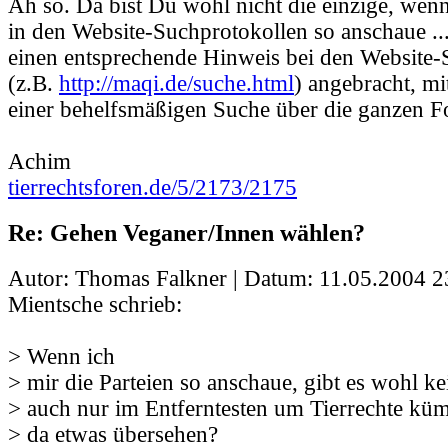
Ah so. Da bist Du wohl nicht die einzige, wenn
in den Website-Suchprotokollen so anschaue ...
einen entsprechende Hinweis bei den Website
(z.B.
http://maqi.de/suche.html
) angebracht, mi
einer behelfsmäßigen Suche über die ganzen F
Achim
tierrechtsforen.de/5/2173/2175
Re: Gehen Veganer/Innen wählen?
Autor: Thomas Falkner | Datum:
11.05.2004 2
Mientsche schrieb:
> Wenn ich
> mir die Parteien so anschaue, gibt es wohl kei
> auch nur im Entferntesten um Tierrechte kü
> da etwas übersehen?