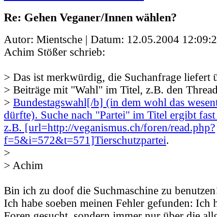
Re: Gehen Veganer/Innen wählen?
Autor: Mientsche | Datum:
12.05.2004 12:09:
Achim Stößer schrieb:
> Das ist merkwürdig, die Suchanfrage liefert
> Beiträge mit "Wahl" im Titel, z.B. den Threa
>
Bundestagswahl[/b] (in dem wohl das wesentl
dürfte). Suche nach "Partei" im Titel ergibt fas
z.B. [url=http://veganismus.ch/foren/read.php?
f=5&i=572&t=571]Tierschutzpartei
.
>
> Achim
Bin ich zu doof die Suchmaschine zu benutzen!?
Ich habe soeben meinen Fehler gefunden: Ich h
Foren gesucht, sondern immer nur über die al