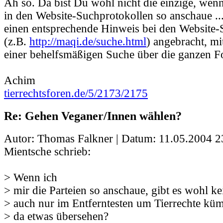
Ah so. Da bist Du wohl nicht die einzige, wenn
in den Website-Suchprotokollen so anschaue ...
einen entsprechende Hinweis bei den Website
(z.B.
http://maqi.de/suche.html
) angebracht, mi
einer behelfsmäßigen Suche über die ganzen F
Achim
tierrechtsforen.de/5/2173/2175
Re: Gehen Veganer/Innen wählen?
Autor: Thomas Falkner | Datum:
11.05.2004 2
Mientsche schrieb:
> Wenn ich
> mir die Parteien so anschaue, gibt es wohl kei
> auch nur im Entferntesten um Tierrechte kü
> da etwas übersehen?