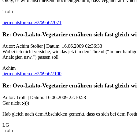
Okay, es wird anschließend noch eingeräumt, dass Veganer auf Milch un
Trolli
tierrechtsforen.de/2/6956/7071
Re: Ovo-Lakto-Vegetarier ernähren sich fast gleich w
Autor: Achim Stößer | Datum:
16.06.2009 02:36:33
Wobei ich nicht verstehe, wie das jetzt in den Thread ("Immer häuf
Analogien usw.") passen soll.
Achim
tierrechtsforen.de/2/6956/7100
Re: Ovo-Lakto-Vegetarier ernähren sich fast gleich w
Autor: Trolli | Datum:
16.06.2009 22:10:58
Gar nicht ;-)))
Hab gleich nach dem Abschicken gemerkt, dass es sich bei dem Posti
LG
Trolli