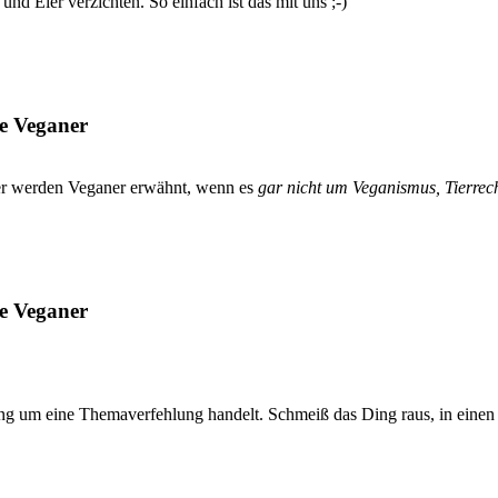
d Eier verzichten. So einfach ist das mit uns ;-)
ie Veganer
iger werden Veganer erwähnt, wenn es
gar nicht um Veganismus, Tierrech
ie Veganer
ng um eine Themaverfehlung handelt. Schmeiß das Ding raus, in einen 