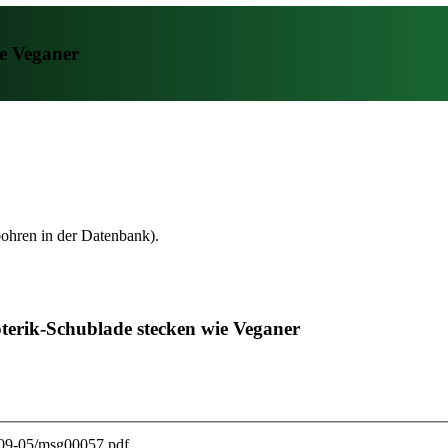
ie Veganer
bohren in der Datenbank).
soterik-Schublade stecken wie Veganer
2009-05/msg00057.pdf