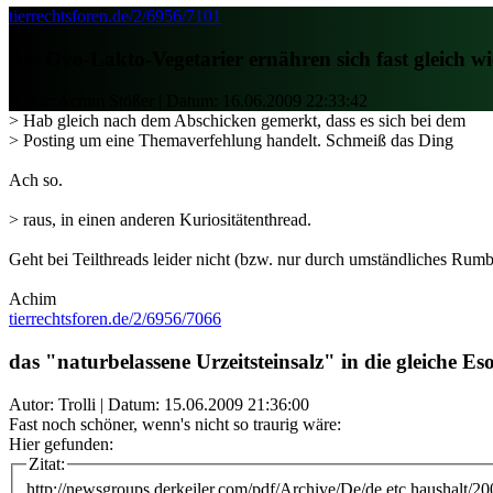
tierrechtsforen.de/2/6956/7101
Re: Ovo-Lakto-Vegetarier ernähren sich fast gleich w
Autor: Achim Stößer | Datum:
16.06.2009 22:33:42
> Hab gleich nach dem Abschicken gemerkt, dass es sich bei dem
> Posting um eine Themaverfehlung handelt. Schmeiß das Ding
Ach so.
> raus, in einen anderen Kuriositätenthread.
Geht bei Teilthreads leider nicht (bzw. nur durch umständliches Rum
Achim
tierrechtsforen.de/2/6956/7066
das "naturbelassene Urzeitsteinsalz" in die gleiche E
Autor: Trolli | Datum:
15.06.2009 21:36:00
Fast noch schöner, wenn's nicht so traurig wäre:
Hier gefunden:
Zitat:
http://newsgroups.derkeiler.com/pdf/Archive/De/de.etc.haushalt/