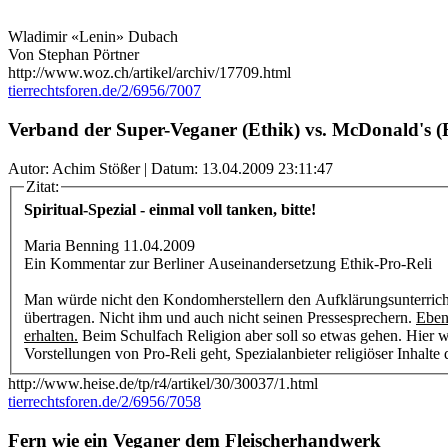
Wladimir «Lenin» Dubach
Von Stephan Pörtner
http://www.woz.ch/artikel/archiv/17709.html
tierrechtsforen.de/2/6956/7007
Verband der Super-Veganer (Ethik) vs. McDonald's (R
Autor: Achim Stößer | Datum:
13.04.2009 23:11:47
Zitat:
Spiritual-Spezial - einmal voll tanken, bitte!
Maria Benning 11.04.2009
Ein Kommentar zur Berliner Auseinandersetzung Ethik-Pro-Reli
Man würde nicht den Kondomherstellern den Aufklärungsunterrich
übertragen. Nicht ihm und auch nicht seinen Pressesprechern.
Eben
erhalten.
Beim Schulfach Religion aber soll so etwas gehen. Hier wo
Vorstellungen von Pro-Reli geht, Spezialanbieter religiöser Inhalte d
http://www.heise.de/tp/r4/artikel/30/30037/1.html
tierrechtsforen.de/2/6956/7058
Fern wie ein Veganer dem Fleischerhandwerk