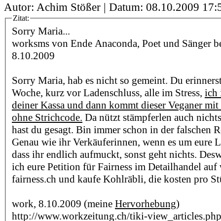
Autor: Achim Stößer | Datum:
08.10.2009 17:
Zitat:
Sorry Maria...
worksms von Ende Anaconda, Poet und Sänger bei 
8.10.2009
Sorry Maria, hab es nicht so gemeint. Du erinnerst
Woche, kurz vor Ladenschluss, alle im Stress,
ich
deiner Kassa und dann kommt dieser Veganer mit
ohne Strichcode.
Da nützt stämpferlen auch nicht
hast du gesagt. Bin immer schon in der falschen R
Genau wie ihr Verkäuferinnen, wenn es um eure L
dass ihr endlich aufmuckt, sonst geht nichts. Des
ich eure Petition für Fairness im Detailhandel a
fairness.ch und kaufe Kohlräbli, die kosten pro 
work, 8.10.2009 (meine
Hervorhebung
)
http://www.workzeitung.ch/tiki-view_articles.ph