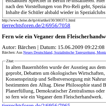
entsandten Sprecher in Berlin re-installieren. Hie
nach den Vorstellungen von Pro-Reli geht, Spezial
Inhalte die Schüler alsbald wieder in Spezialclubs a
http://www.heise.de/tp/r4/artikel/30/30037/1.html
tierrechtsforen.de/2/6956/7058
Fern wie ein Veganer dem Fleischerhandw
Autor: Bärchen | Datum:
15.06.2009 09:22:08
Bärchen: Aus
Neues Deutschland, Sozialistische Tageszeitung, Monta
Zitat:
In alten Bauernhöfen wurde der Ausstieg aus dem
geprobt, Debatten um ökologisches Wirtschaften
Konsensprinzip und Selbstversorgung mit Nahru
bestimmten den Alltag. Diese Philosophie stand B
Planerfüllung, Demokratischer Zentralismus ode
so fern wie ein Veganer dem Fleischerhandwerk.
tierrechtsforen.de/2/6956/7065