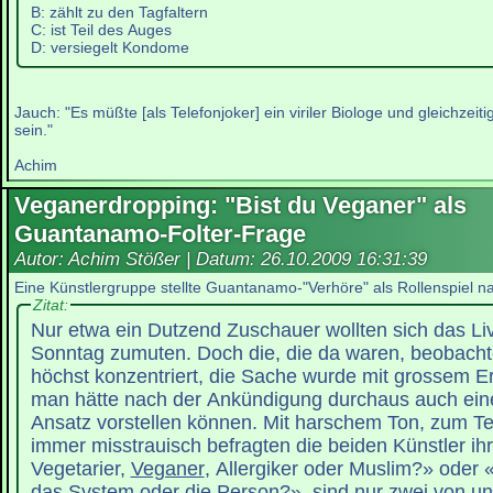
B: zählt zu den Tagfaltern
C: ist Teil des Auges
D: versiegelt Kondome
Jauch: "Es müßte [als Telefonjoker] ein viriler Biologe und gleichzeiti
sein."
Achim
Veganerdropping: "Bist du Veganer" als
Guantanamo-Folter-Frage
Autor: Achim Stößer | Datum:
26.10.2009 16:31:39
Eine Künstlergruppe stellte Guantanamo-"Verhöre" als Rollenspiel n
Zitat:
Nur etwa ein Dutzend Zuschauer wollten sich das Li
Sonntag zumuten. Doch die, die da waren, beobac
höchst konzentriert, die Sache wurde mit grossem 
man hätte nach der Ankündigung durchaus auch ein
Ansatz vorstellen können. Mit harschem Ton, zum Tei
immer misstrauisch befragten die beiden Künstler ihr
Vegetarier,
Veganer
, Allergiker oder Muslim?» oder «
das System oder die Person?», sind nur zwei von un