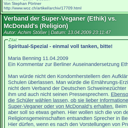
Von Stephan Pörtner
http://www.woz.ch/artikel/archiv/17709.html
Verband der Super-Veganer (Ethik) vs.
McDonald's (Religion)
Autor: Achim Stößer | Datum:
13.04.2009 23:11:47
Zitat:
Spiritual-Spezial - einmal voll tanken, bitte!
Maria Benning 11.04.2009
Ein Kommentar zur Berliner Auseinandersetzung Eth
Man würde nicht den Kondomherstellern den Aufklär
Schulen überlassen. Man würde die Ernährungs-Erz
nicht dem Verband der Deutschen Schweinezüchter ü
ihm und auch nicht seinen Pressesprechern.
Ebenso
die Schüler wählen lassen, ob sie lieber Informatio
Super-Veganer oder von McDonald‘s erhalten.
Beim 
aber soll so etwas gehen. Hier wollen sich die von d
Religionsgemeinschaften entsandten Sprecher in Berli
Hier dürfen, wenn es nach den Vorstellungen von Pro