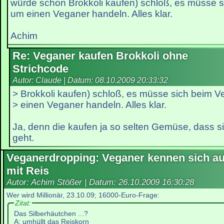
würde schon Brokkoli kaufen) schloß, es müsse s
um einen Veganer handeln. Alles klar.
Achim
Re: Veganer kaufen Brokkoli ohne
Strichcode
Autor: Claude | Datum:
08.10.2009 20:33:32
> Brokkoli kaufen) schloß, es müsse sich beim V
> einen Veganer handeln. Alles klar.
Ja, denn die kaufen ja so selten Gemüse, dass si
geht.
Veganerdropping: Veganer kennen sich a
mit Reis
Autor: Achim Stößer | Datum:
26.10.2009 16:30:28
Wer wird Millionär, 23.10.09; 16000-Euro-Frage:
Zitat:
Das Silberhäutchen ...?
A: umhüllt das Reiskorn