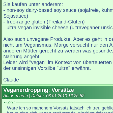
Sie kaufen unter anderem:
- non-soy dairy-based soy sauce (sojafreie, kuh
Sojasauce)
- free-range gluten (Freiland-Gluten)
- ultra-vegan invisible cheese (ultraveganer unsi
Also auch unvegane Produkte. Aber es geht in 
nicht um Veganismus. Marge versucht nur den 
anderen Mütter gerecht zu werden was gesunde, 
Nahrung angeht.
Leider wird "vegan" im Kontext von überteuerten
der unsinnigen Vorsilbe "ultra" erwähnt.
Claude
Veganerdropping: Vorsätze
Autor: martin | Datum:
03.01.2010 16:25:52
Zitat:
Wäre ich so manchem Vorsatz tatsächlich treu gebli