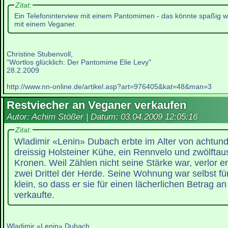
Zitat:
Ein Telefoninterview mit einem Pantomimen - das könnte spaßig w
mit einem Veganer.
Christine Stubenvoll,
"Wortlos glücklich: Der Pantomime Elie Levy"
28.2.2009
http://www.nn-online.de/artikel.asp?art=976405&kat=48&man=3
Restviecher an Veganer verkaufen
Autor: Achim Stößer | Datum:
03.04.2009 12:05:16
Zitat:
Wladimir «Lenin» Dubach erbte im Alter von achtun
dreissig Holsteiner Kühe, ein Rennvelo und zwölfta
Kronen. Weil Zählen nicht seine Stärke war, verlor e
zwei Drittel der Herde. Seine Wohnung war selbst fü
klein, so dass er sie für einen lächerlichen Betrag a
verkaufte.
Wladimir «Lenin» Dubach