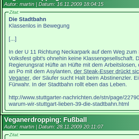
Autor: martin | Datum:
16.11.2009 18:04:15
Zitat:
Die Stadtbahn
Klassenlos in Bewegung
[...]
In der U 11 Richtung Neckarpark auf dem Weg zum 
Volksfest gibt's ohnehin keine Klassengesellschaft. D
Regierungsrat Hüfte an Hüfte mit dem Arbeitslosen,
an Po mit dem Asylanten,
der Steak-Esser drückt si
Veganer
, der Säufer sucht Halt beim Abstinenzler. E
Fürwahr. In der Stadtbahn rollt eben das Leben.
http://www.stuttgarter-nachrichten.de/stn/page/227
warum-wir-stuttgart-lieben-39-die-stadtbahn.html
Veganerdropping: Fußball
Autor: martin | Datum:
28.11.2009 20:11:07
Zitat: