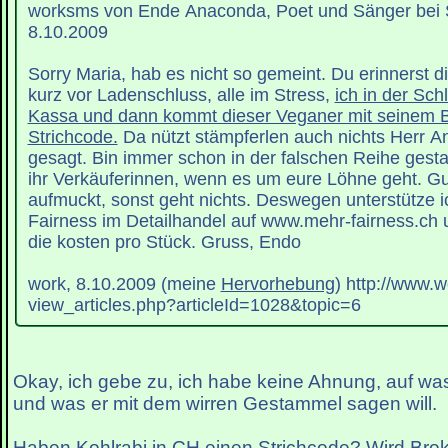
worksms von Ende Anaconda, Poet und Sänger bei St
8.10.2009
Sorry Maria, hab es nicht so gemeint. Du erinnerst 
kurz vor Ladenschluss, alle im Stress,
ich in der Sch
Kassa und dann kommt dieser Veganer mit seinem B
Strichcode.
Da nützt stämpferlen auch nichts Herr A
gesagt. Bin immer schon in der falschen Reihe ges
ihr Verkäuferinnen, wenn es um eure Löhne geht. Gut
aufmuckt, sonst geht nichts. Deswegen unterstütze ic
Fairness im Detailhandel auf www.mehr-fairness.ch u
die kosten pro Stück. Gruss, Endo
work, 8.10.2009 (meine
Hervorhebung
) http://www.w
view_articles.php?articleId=1028&topic=6
Okay, ich gebe zu, ich habe keine Ahnung, auf was
und was er mit dem wirren Gestammel sagen will.
Haben Kohlrabi in CH einen Strichcode? Wird Brok