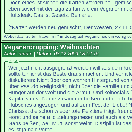
Doch eines ist sicher: die Karten werden neu gemisc
eben soviel mit der Liga zu tun wie ein Veganer mit 
Hüftsteak. Das ist Gesetz. Beinahe.
("Karten werden neu gemischt", Der Westen, 27.11.
Wobei das "zu tun haben mit" in Bezug auf Veganismus ein wenig schi
Veganerdropping: Weihnachten
Autor: martin | Datum:
03.12.2009 08:12:16
Zitat:
Wer jetzt nicht ausgegrenzt werden will aus dem Kre
sollte tunlichst das Beste draus machen. Und vor all
diskutieren: Nicht über den wahren Hintergrund von
über Pseudo-Religiosität, nicht über die Familie und
Hunger auf der Welt und die Armut. Und keinesfall
Kapitalismus. Zähne zusammenbeißen und durch, hei
Hübsches angezogen und auf zum Fest der Liebe! Ne
Clarissa, die schon wieder tote Pelztiere trägt, freun
Horst und seine Bild-Zeitungsthesen und auch als Ve
Gans beißen, weil Mutti sonst weint. Disziplin ist da
es ist ja bald vorbei.