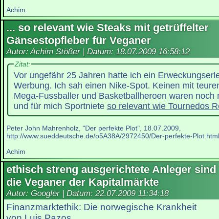
Achim
... so relevant wie Steaks mit getrüffelter
Gänsestopfleber für Veganer
Autor: Achim Stößer | Datum:
18.07.2009 16:58:12
Zitat:
Vor ungefähr 25 Jahren hatte ich ein Erweckungserl
Werbung. Ich sah einen Nike-Spot. Keinen mit teure
Mega-Fussballer und Basketballheroen waren noch n
und für mich Sportniete
so relevant wie Tournedos Ro
Peter John Mahrenholz, "Der perfekte Plot", 18.07.2009,
http://www.sueddeutsche.de/o5A38A/2972450/Der-perfekte-Plot.htm
Achim
ethisch streng ausgerichtete Anleger sind
die Veganer der Kapitalmärkte
Autor: Googler | Datum:
22.07.2009 11:34:18
Finanzmarktethik: Die norwegische Krankheit
von Luis Pazos