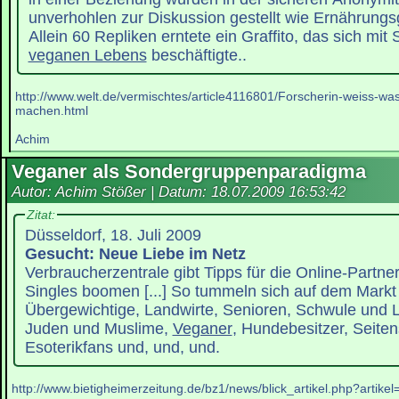
unverhohlen zur Diskussion gestellt wie Ernährung
Allein 60 Repliken erntete ein Graffito, das sich mit
veganen Lebens
beschäftigte..
http://www.welt.de/vermischtes/article4116801/Forscherin-weiss-w
machen.html
Achim
Veganer als Sondergruppenparadigma
Autor: Achim Stößer | Datum:
18.07.2009 16:53:42
Zitat:
Düsseldorf, 18. Juli 2009
Gesucht: Neue Liebe im Netz
Verbraucherzentrale gibt Tipps für die Online-Partne
Singles boomen [...] So tummeln sich auf dem Markt 
Übergewichtige, Landwirte, Senioren, Schwule und L
Juden und Muslime,
Veganer
, Hundebesitzer, Seiten
Esoterikfans und, und, und.
http://www.bietigheimerzeitung.de/bz1/news/blick_artikel.php?artike