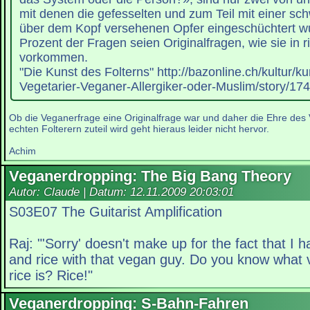
mit denen die gefesselten und zum Teil mit einer sch
über dem Kopf versehenen Opfer eingeschüchtert w
Prozent der Fragen seien Originalfragen, wie sie in 
vorkommen.
"Die Kunst des Folterns" http://bazonline.ch/kultur/ku
Vegetarier-Veganer-Allergiker-oder-Muslim/story/17
Ob die Veganerfrage eine Originalfrage war und daher die Ehre de
echten Folterern zuteil wird geht hieraus leider nicht hervor.
Achim
Veganerdropping: The Big Bang Theory
Autor: Claude | Datum:
12.11.2009 20:03:01
S03E07 The Guitarist Amplification
Raj: "'Sorry' doesn't make up for the fact that I
and rice with that vegan guy. Do you know what
rice is? Rice!"
Veganerdropping: S-Bahn-Fahren