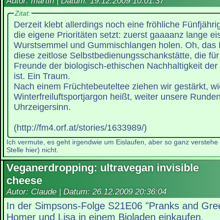
Autor: martin | Datum:
19.12.2009 10:01:37
Zitat:
Derzeit klebt allerdings noch eine fröhliche Fünfjähr
die eigene Prioritäten setzt: zuerst gaaaanz lange e
Wurstsemmel und Gummischlangen holen. Oh, das Ei
diese zeitlose Selbstbedienungsschankstätte, die fü
Freunde der biologisch-ethischen Nachhaltigkeit der
ist. Ein Traum.
Nach einem Früchtebeuteltee ziehen wir gestärkt, wi
Winterfreiluftsportjargon heißt, weiter unsere Runde
Uhrzeigersinn.
(http://fm4.orf.at/stories/1633989/)
Ich vermute, es geht irgendwie um Eislaufen, aber so ganz verstehe i
Stelle hier) nicht.
Veganerdropping: ultravegan invisible
cheese
Autor: Claude | Datum:
26.12.2009 20:36:04
In der Simpsons-Folge S21E06 "Pranks and Gre
Homer und Lisa in einem Bioladen einkaufen.