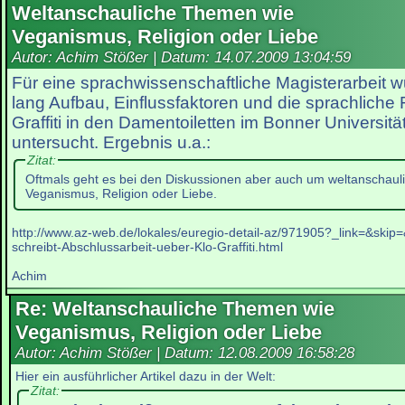
Weltanschauliche Themen wie
Veganismus, Religion oder Liebe
Autor: Achim Stößer | Datum:
14.07.2009 13:04:59
Für eine sprachwissenschaftliche Magisterarbeit 
lang Aufbau, Einflussfaktoren und die sprachliche 
Graffiti in den Damentoiletten im Bonner Universi
untersucht. Ergebnis u.a.:
Zitat:
Oftmals geht es bei den Diskussionen aber auch um weltanschau
Veganismus, Religion oder Liebe.
http://www.az-web.de/lokales/euregio-detail-az/971905?_link=&skip
schreibt-Abschlussarbeit-ueber-Klo-Graffiti.html
Achim
Re: Weltanschauliche Themen wie
Veganismus, Religion oder Liebe
Autor: Achim Stößer | Datum:
12.08.2009 16:58:28
Hier ein ausführlicher Artikel dazu in der Welt:
Zitat: