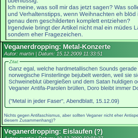
überflüssig.
Ich meine, was soll mir das jetzt sagen? Was so
und Verhaltenstipps, wenn Weihnachten eh blöd i
genau dem geschilderten komplett entziehen?
Irgendwie bringt der Artikel nicht mal ein müdes 
sondern eher Fragezeichen.
Veganerdropping: Metal-Konzerte
Autor: martin | Datum:
15.12.2009 11:33:51
Zitat:
Ganz egal, welche hardmetallischen Sounds gerade 
norwegische Finsterlinge bejubelt werden, weil sie si
Schweineblut übergießen und dem Satan huldigen ode
Veganer Antifa-Parolen brüllen, Doro bleibt immer D
("Metal in jeder Faser", Abendblatt, 15.12.09)
Nichts gegen Antifaschismus, aber sollten Veganer nicht eher Antispe
diesem Zusammenhang)?
Veganerdropping: Eislaufen (?)