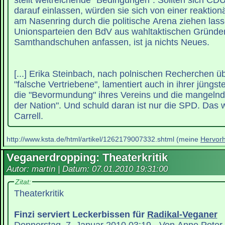
stellt weitreichende "Bedingungen". Sollten sich 
darauf einlassen, würden sie sich von einer reaktion
am Nasenring durch die politische Arena ziehen lass
Unionsparteien den BdV aus wahltaktischen Gründe
Samthandschuhen anfassen, ist ja nichts Neues.
[...] Erika Steinbach, nach polnischen Recherchen ü
"falsche Vertriebene", lamentiert auch in ihrer jüngs
die "Bevormundung" ihres Vereins und die mangelnd
der Nation". Und schuld daran ist nur die SPD. Das
Carrell.
http://www.ksta.de/html/artikel/1262179007332.shtml (meine
Hervor
Veganerdropping: Theaterkritik
Autor: martin | Datum:
07.01.2010 19:31:00
Zitat:
Theaterkritik
Finzi serviert Leckerbissen für
Radikal-Veganer
Donnerstag, 7. Januar 2010 03:19 - Von Anne Peter