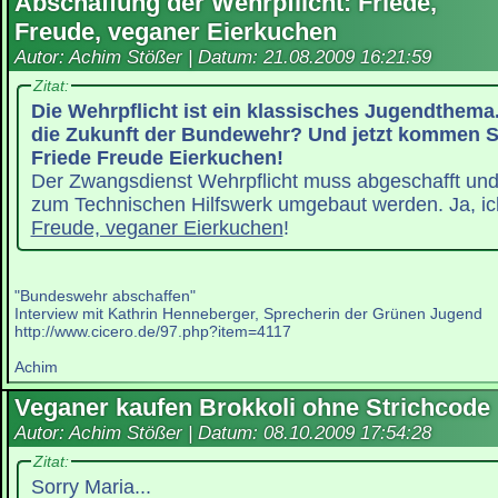
Abschaffung der Wehrpflicht: Friede,
Freude, veganer Eierkuchen
Autor: Achim Stößer | Datum:
21.08.2009 16:21:59
Zitat:
Die Wehrpflicht ist ein klassisches Jugendthema
die Zukunft der Bundewehr? Und jetzt kommen Si
Friede Freude Eierkuchen!
Der Zwangsdienst Wehrpflicht muss abgeschafft un
zum Technischen Hilfswerk umgebaut werden. Ja, ic
Freude, veganer Eierkuchen
!
"Bundeswehr abschaffen"
Interview mit Kathrin Henneberger, Sprecherin der Grünen Jugend
http://www.cicero.de/97.php?item=4117
Achim
Veganer kaufen Brokkoli ohne Strichcode
Autor: Achim Stößer | Datum:
08.10.2009 17:54:28
Zitat:
Sorry Maria...