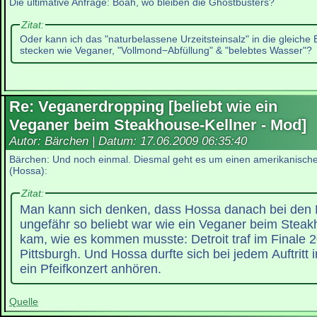
Die ultimative Anfrage: Boah, wo bleiben die Ghostbusters?
Zitat:
Oder kann ich das "naturbelassene Urzeitsteinsalz" in die gleiche
stecken wie Veganer, "Vollmond−Abfüllung" & "belebtes Wasser"?
Re: Veganerdropping [beliebt wie ein
Veganer beim Steakhouse-Kellner - Mod]
Autor: Bärchen | Datum:
17.06.2009 06:35:40
Bärchen: Und noch einmal. Diesmal geht es um einen amerikanische
(Hossa):
Zitat:
Man kann sich denken, dass Hossa danach bei den 
ungefähr so beliebt war wie ein Veganer beim Steak
kam, wie es kommen musste: Detroit traf im Finale 
Pittsburgh. Und Hossa durfte sich bei jedem Auftritt 
ein Pfeifkonzert anhören.
Quelle