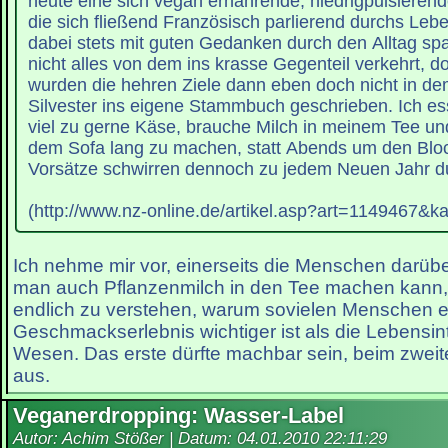
heute eine sich vegan ernährende, niedrigpulsierend
die sich fließend Französisch parlierend durchs Leb
dabei stets mit guten Gedanken durch den Alltag spa
nicht alles von dem ins krasse Gegenteil verkehrt, 
wurden die hehren Ziele dann eben doch nicht in d
Silvester ins eigene Stammbuch geschrieben. Ich e
viel zu gerne Käse, brauche Milch in meinem Tee und
dem Sofa lang zu machen, statt Abends um den Bloc
Vorsätze schwirren dennoch zu jedem Neuen Jahr d
(http://www.nz-online.de/artikel.asp?art=1149467&k
Ich nehme mir vor, einerseits die Menschen darüb
man auch Pflanzenmilch in den Tee machen kann,
endlich zu verstehen, warum sovielen Menschen e
Geschmackserlebnis wichtiger ist als die Lebensin
Wesen. Das erste dürfte machbar sein, beim zweite
aus.
Veganerdropping: Wasser-Label
Autor: Achim Stößer | Datum:
04.01.2010 22:11:29