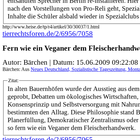
entsandten Sprecher in Berlin re-installieren. Hie
nach den Vorstellungen von Pro-Reli geht, Spezial
Inhalte die Schüler alsbald wieder in Spezialclubs a
http://www.heise.de/tp/r4/artikel/30/30037/1.html
tierrechtsforen.de/2/6956/7058
Fern wie ein Veganer dem Fleischerhandw
Autor: Bärchen | Datum:
15.06.2009 09:22:08
Bärchen: Aus
Neues Deutschland, Sozialistische Tageszeitung, Monta
Zitat:
In alten Bauernhöfen wurde der Ausstieg aus dem
geprobt, Debatten um ökologisches Wirtschaften
Konsensprinzip und Selbstversorgung mit Nahru
bestimmten den Alltag. Diese Philosophie stand B
Planerfüllung, Demokratischer Zentralismus ode
so fern wie ein Veganer dem Fleischerhandwerk.
tierrechtsforen.de/2/6956/7065