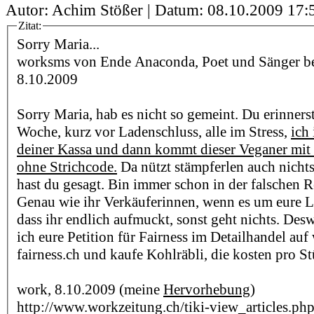
Autor: Achim Stößer | Datum:
08.10.2009 17:
Zitat:
Sorry Maria...
worksms von Ende Anaconda, Poet und Sänger bei 
8.10.2009
Sorry Maria, hab es nicht so gemeint. Du erinnerst
Woche, kurz vor Ladenschluss, alle im Stress,
ich
deiner Kassa und dann kommt dieser Veganer mit
ohne Strichcode.
Da nützt stämpferlen auch nicht
hast du gesagt. Bin immer schon in der falschen R
Genau wie ihr Verkäuferinnen, wenn es um eure L
dass ihr endlich aufmuckt, sonst geht nichts. Des
ich eure Petition für Fairness im Detailhandel a
fairness.ch und kaufe Kohlräbli, die kosten pro 
work, 8.10.2009 (meine
Hervorhebung
)
http://www.workzeitung.ch/tiki-view_articles.ph