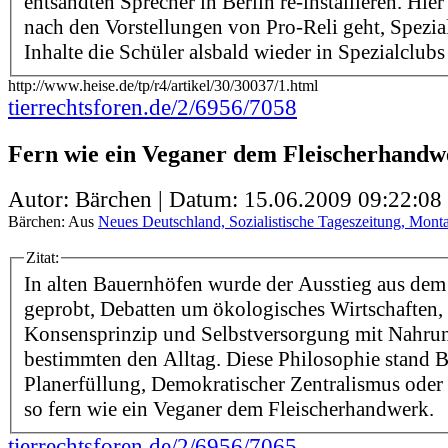
entsandten Sprecher in Berlin re-installieren. Hie
nach den Vorstellungen von Pro-Reli geht, Spezial
Inhalte die Schüler alsbald wieder in Spezialclubs a
http://www.heise.de/tp/r4/artikel/30/30037/1.html
tierrechtsforen.de/2/6956/7058
Fern wie ein Veganer dem Fleischerhandw
Autor: Bärchen | Datum:
15.06.2009 09:22:08
Bärchen: Aus
Neues Deutschland, Sozialistische Tageszeitung, Monta
Zitat:
In alten Bauernhöfen wurde der Ausstieg aus dem
geprobt, Debatten um ökologisches Wirtschaften
Konsensprinzip und Selbstversorgung mit Nahru
bestimmten den Alltag. Diese Philosophie stand B
Planerfüllung, Demokratischer Zentralismus ode
so fern wie ein Veganer dem Fleischerhandwerk.
tierrechtsforen.de/2/6956/7065