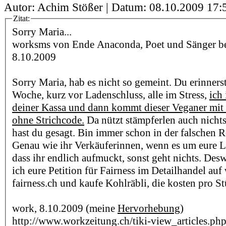
Autor: Achim Stößer | Datum:
08.10.2009 17:
Zitat:
Sorry Maria...
worksms von Ende Anaconda, Poet und Sänger bei 
8.10.2009
Sorry Maria, hab es nicht so gemeint. Du erinnerst
Woche, kurz vor Ladenschluss, alle im Stress,
ich
deiner Kassa und dann kommt dieser Veganer mit
ohne Strichcode.
Da nützt stämpferlen auch nicht
hast du gesagt. Bin immer schon in der falschen R
Genau wie ihr Verkäuferinnen, wenn es um eure L
dass ihr endlich aufmuckt, sonst geht nichts. Des
ich eure Petition für Fairness im Detailhandel a
fairness.ch und kaufe Kohlräbli, die kosten pro 
work, 8.10.2009 (meine
Hervorhebung
)
http://www.workzeitung.ch/tiki-view_articles.ph