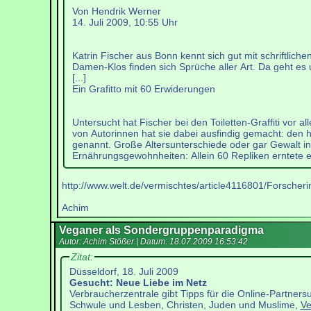
Von Hendrik Werner
14. Juli 2009, 10:55 Uhr
Katrin Fischer aus Bonn kennt sich gut mit schriftliche
Damen-Klos finden sich Sprüche aller Art. Da geht e
[...]
Ein Grafitto mit 60 Erwiderungen
Untersucht hat Fischer bei den Toiletten-Graffiti vor a
von Autorinnen hat sie dabei ausfindig gemacht: den
genannt. Große Altersunterschiede oder gar Gewalt in
Ernährungsgewohnheiten: Allein 60 Repliken erntete ei
http://www.welt.de/vermischtes/article4116801/Forsche
Achim
Veganer als Sondergruppenparadigma
Autor: Achim Stößer | Datum:
18.07.2009 16:53:42
Zitat:
Düsseldorf, 18. Juli 2009
Gesucht: Neue Liebe im Netz
Verbraucherzentrale gibt Tipps für die Online-Partners
Schwule und Lesben, Christen, Juden und Muslime,
Ve