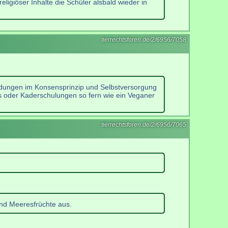
eligiöser Inhalte die Schüler alsbald wieder in
tierrechtsforen.de/2/6956/7058
idungen im Konsensprinzip und Selbstversorgung
us oder Kaderschulungen so fern wie ein Veganer
tierrechtsforen.de/2/6956/7065
und Meeresfrüchte aus.