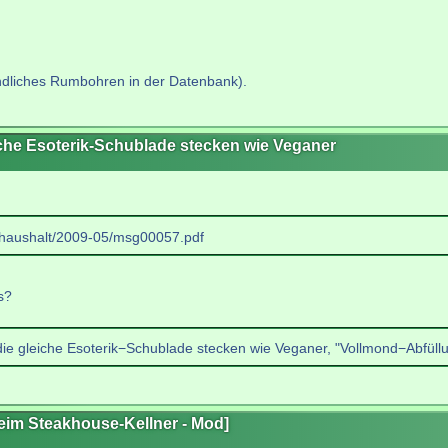
ändliches Rumbohren in der Datenbank).
eiche Esoterik-Schublade stecken wie Veganer
c.haushalt/2009-05/msg00057.pdf
s?
 die gleiche Esoterik−Schublade stecken wie Veganer, "Vollmond−Abfüll
beim Steakhouse-Kellner - Mod]