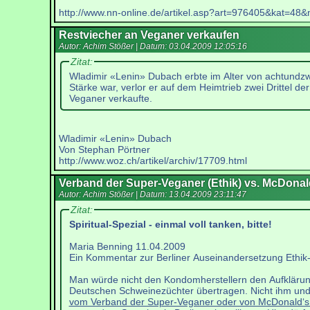
http://www.nn-online.de/artikel.asp?art=976405&kat=48
Restviecher an Veganer verkaufen
Autor: Achim Stößer | Datum:
03.04.2009 12:05:16
Zitat:
Wladimir «Lenin» Dubach erbte im Alter von achtundzw
Stärke war, verlor er auf dem Heimtrieb zwei Drittel de
Veganer verkaufte.
Wladimir «Lenin» Dubach
Von Stephan Pörtner
http://www.woz.ch/artikel/archiv/17709.html
Verband der Super-Veganer (Ethik) vs. McDonald
Autor: Achim Stößer | Datum:
13.04.2009 23:11:47
Zitat:
Spiritual-Spezial - einmal voll tanken, bitte!
Maria Benning 11.04.2009
Ein Kommentar zur Berliner Auseinandersetzung Ethik-
Man würde nicht den Kondomherstellern den Aufklärun
Deutschen Schweinezüchter übertragen. Nicht ihm und
vom Verband der Super-Veganer oder von McDonald‘s 