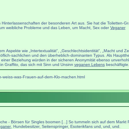
n Hinterlassenschaften der besonderen Art aus. Sie hat die Toiletten-Gra
s um weibliche Probleme und das Leben, um Macht, Sex oder
Veganer
llem Aspekte wie „Intertextualität“, „Geschlechtsidentität“, „Macht und 
 höflich-sachlichen und den überheblich-dominanten Typus. Als Haup
 einer Beziehung würden in der sicheren Anonymität ebenso unverhohle
n Graffito, das sich mit Sinn und Unsinn
veganen Lebens
beschäftigte.
rin-weiss-was-Frauen-auf-dem-Klo-machen.html
uche - Börsen für Singles boomen [...] So tummeln sich auf dem Markt P
ganer
, Hundebesitzer, Seitenspringer, Esoterikfans und, und, und.