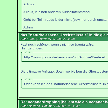
Ach so.
> raus, in einen anderen Kuriositätenthread.
Geht bei Teilthreads leider nicht (bzw. nur durch umst
Achim
das "naturbelassene Urzeitsteinsalz" in die gl
Autor: Trolli | Datum:
15.06.2009 21:36:00
Fast noch schöner, wenn's nicht so traurig wäre:
Hier gefunden:
Zitat:
http://newsgroups.derkeiler.com/pdf/Archive/De/de.et
Die ultimative Anfrage: Boah, wo bleiben die Ghostbuster
Zitat:
Oder kann ich das "naturbelassene Urzeitsteinsalz" in
Re: Veganerdropping [beliebt wie ein Veganer 
Autor: Bärchen | Datum:
17.06.2009 06:35:40