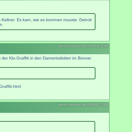
-Kellner. Es kam, wie es kommen musste: Detroit
n.
tierrechtsforen.de/2/6956/7139
 der Klo-Graffiti in den Damentoiletten im Bonner
affiti.html
tierrechtsforen.de/2/6956/7198