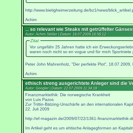
http://www.bietigheimerzeitung.de/bz1/news/blick_artike
Achim
... so relevant wie Steaks mit getrüffelter Gänse
Autor: Achim Stößer | Datum:
18.07.2009 16:58:12
Zitat:
Vor ungefähr 25 Jahren hatte ich ein Erweckungserleb
waren noch nicht so en vogue und für mich Sportniete
Peter John Mahrenholz, "Der perfekte Plot", 18.07.2009
Achim
ethisch streng ausgerichtete Anleger sind die 
Autor: Googler | Datum:
22.07.2009 11:34:18
Finanzmarktethik: Die norwegische Krankheit
von Luis Pazos
Zur Trittin-Bätzing-Unschärfe an den internationalen Kap
22. Juli 2009
http://ef-magazin.de/2009/07/22/1361-finanzmarktethik-d
Im Artikel geht es um ehtische Anlagegformen an Kapitalm