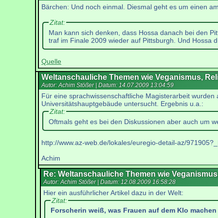
Bärchen: Und noch einmal. Diesmal geht es um einen am
Zitat:
Man kann sich denken, dass Hossa danach bei den Pit
traf im Finale 2009 wieder auf Pittsburgh. Und Hossa du
Quelle
Weltanschauliche Themen wie Veganismus, Reli
Autor: Achim Stößer | Datum:
14.07.2009 13:04:59
Für eine sprachwissenschaftliche Magisterarbeit wurden a
Universitätshauptgebäude untersucht. Ergebnis u.a.:
Zitat:
Oftmals geht es bei den Diskussionen aber auch um w
http://www.az-web.de/lokales/euregio-detail-az/971905?_
Achim
Re: Weltanschauliche Themen wie Veganismus, 
Autor: Achim Stößer | Datum:
12.08.2009 16:58:28
Hier ein ausführlicher Artikel dazu in der Welt:
Zitat:
Forscherin weiß, was Frauen auf dem Klo machen