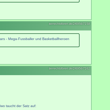
tierrechtsforen.de/2/6956/7158
tars - Mega-Fussballer und Basketballheroen
tierrechtsforen.de/2/6956/7161
dwo taucht der Satz auf: