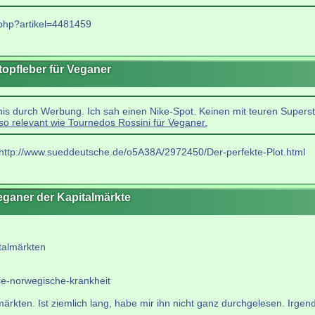
l.php?artikel=4481459
stopfleber für Veganer
nis durch Werbung. Ich sah einen Nike-Spot. Keinen mit teuren Supers
so relevant wie Tournedos Rossini für Veganer.
, http://www.sueddeutsche.de/o5A38A/2972450/Der-perfekte-Plot.html
Veganer der Kapitalmärkte
italmärkten
ie-norwegische-krankheit
ärkten. Ist ziemlich lang, habe mir ihn nicht ganz durchgelesen. Irgen