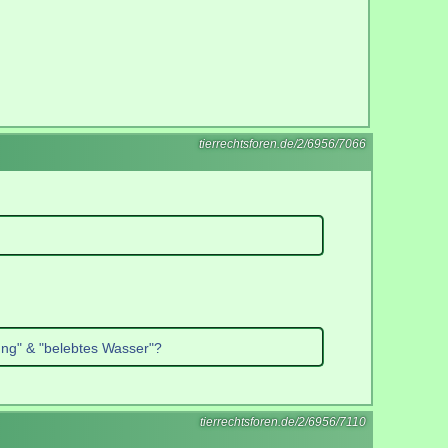
tierrechtsforen.de/2/6956/7066
ung" & "belebtes Wasser"?
tierrechtsforen.de/2/6956/7110