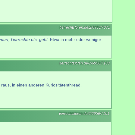
tierrechtsforen.de/2/6956/7071
mus, Tierrechte etc. geht
. Etwa in mehr oder weniger
tierrechtsforen.de/2/6956/7100
aus, in einen anderen Kuriositätenthread.
tierrechtsforen.de/2/6956/7101