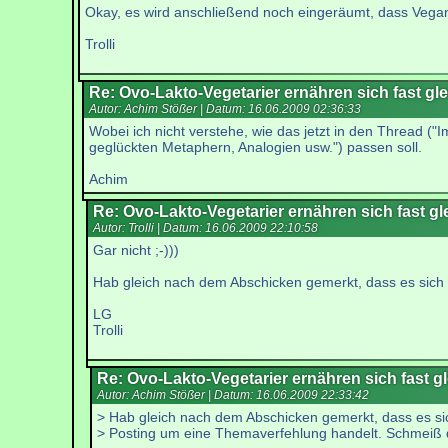
Okay, es wird anschließend noch eingeräumt, dass Veganer
Trolli
Re: Ovo-Lakto-Vegetarier ernähren sich fast gl
Autor: Achim Stößer | Datum:
16.06.2009 02:36:33
Wobei ich nicht verstehe, wie das jetzt in den Thread 
geglückten Metaphern, Analogien usw.") passen soll.
Achim
Re: Ovo-Lakto-Vegetarier ernähren sich fast gl
Autor: Trolli | Datum:
16.06.2009 22:10:58
Gar nicht ;-)))
Hab gleich nach dem Abschicken gemerkt, dass es sich 
LG
Trolli
Re: Ovo-Lakto-Vegetarier ernähren sich fast g
Autor: Achim Stößer | Datum:
16.06.2009 22:33:42
> Hab gleich nach dem Abschicken gemerkt, dass es si
> Posting um eine Themaverfehlung handelt. Schmeiß 