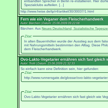
entsandten Sprecher in Berlin re-installieren. Hier dür
Spezialclubs aufteilen. [...]
http://www.heise.de/tp/r4/artikel/30/30037/1.html
Fern wie ein Veganer dem Fleischerhandwerk
Autor: Bärchen | Datum:
15.06.2009 09:22:08
Bärchen: Aus
Neues Deutschland, Sozialistische Tagesze
Zitat:
In alten Bauernhöfen wurde der Ausstieg aus dem fal
mit Nahrungsmitteln bestimmten den Alltag. Diese Phil
dem Fleischerhandwerk.
Ovo-Lakto-Vegetarier ernähren sich fast gleich
Autor: Trolli | Datum:
15.06.2009 21:32:33
So einfach kann eine Definition sein, hier gefunden:
Zitat:
http://www.runnersgate.de/glossar/ovo-lakto-vegetarier
Zitat:
Ovo-Lakto-Vegetarier ernähren sich fast gleich wie Ve