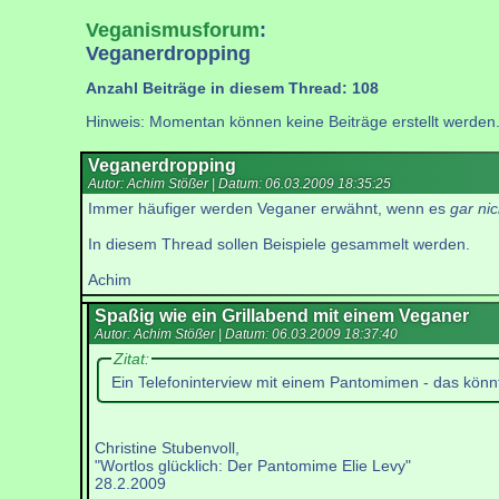
Veganismusforum
:
Veganerdropping
Anzahl Beiträge in diesem Thread: 108
Hinweis: Momentan können keine Beiträge erstellt werden
Veganerdropping
Autor: Achim Stößer | Datum:
06.03.2009 18:35:25
Immer häufiger werden Veganer erwähnt, wenn es
gar ni
In diesem Thread sollen Beispiele gesammelt werden.
Achim
Spaßig wie ein Grillabend mit einem Veganer
Autor: Achim Stößer | Datum:
06.03.2009 18:37:40
Zitat:
Ein Telefoninterview mit einem Pantomimen - das könn
Christine Stubenvoll,
"Wortlos glücklich: Der Pantomime Elie Levy"
28.2.2009