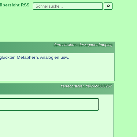
übersicht
RSS
tierrechtsforen.de/veganerdropping
glückten Metaphern, Analogien usw.
tierrechtsforen.de/2/6956/6957