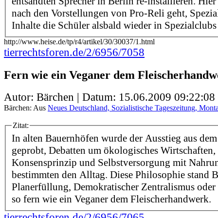
entsandten Sprecher in Berlin re-installieren. Hie
nach den Vorstellungen von Pro-Reli geht, Spezial
Inhalte die Schüler alsbald wieder in Spezialclubs a
http://www.heise.de/tp/r4/artikel/30/30037/1.html
tierrechtsforen.de/2/6956/7058
Fern wie ein Veganer dem Fleischerhandw
Autor: Bärchen | Datum:
15.06.2009 09:22:08
Bärchen: Aus
Neues Deutschland, Sozialistische Tageszeitung, Monta
Zitat:
In alten Bauernhöfen wurde der Ausstieg aus dem
geprobt, Debatten um ökologisches Wirtschaften
Konsensprinzip und Selbstversorgung mit Nahru
bestimmten den Alltag. Diese Philosophie stand B
Planerfüllung, Demokratischer Zentralismus ode
so fern wie ein Veganer dem Fleischerhandwerk.
tierrechtsforen.de/2/6956/7065