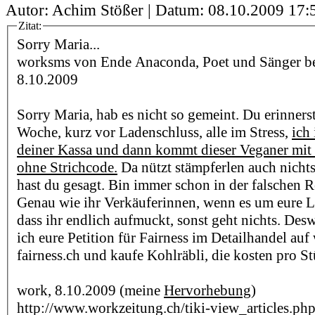
Autor: Achim Stößer | Datum:
08.10.2009 17:
Zitat:
Sorry Maria...
worksms von Ende Anaconda, Poet und Sänger bei 
8.10.2009
Sorry Maria, hab es nicht so gemeint. Du erinnerst
Woche, kurz vor Ladenschluss, alle im Stress,
ich
deiner Kassa und dann kommt dieser Veganer mit
ohne Strichcode.
Da nützt stämpferlen auch nicht
hast du gesagt. Bin immer schon in der falschen R
Genau wie ihr Verkäuferinnen, wenn es um eure L
dass ihr endlich aufmuckt, sonst geht nichts. Des
ich eure Petition für Fairness im Detailhandel a
fairness.ch und kaufe Kohlräbli, die kosten pro 
work, 8.10.2009 (meine
Hervorhebung
)
http://www.workzeitung.ch/tiki-view_articles.ph