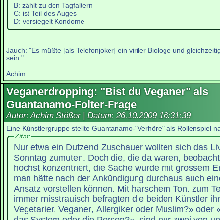
B: zählt zu den Tagfaltern
C: ist Teil des Auges
D: versiegelt Kondome
Jauch: "Es müßte [als Telefonjoker] ein viriler Biologe und gleichzeiti
sein."
Achim
Veganerdropping: "Bist du Veganer" als
Guantanamo-Folter-Frage
Autor: Achim Stößer | Datum:
26.10.2009 16:31:39
Eine Künstlergruppe stellte Guantanamo-"Verhöre" als Rollenspiel n
Zitat:
Nur etwa ein Dutzend Zuschauer wollten sich das Li
Sonntag zumuten. Doch die, die da waren, beobac
höchst konzentriert, die Sache wurde mit grossem 
man hätte nach der Ankündigung durchaus auch ein
Ansatz vorstellen können. Mit harschem Ton, zum Tei
immer misstrauisch befragten die beiden Künstler ihr
Vegetarier,
Veganer
, Allergiker oder Muslim?» oder «
das System oder die Person?», sind nur zwei von un