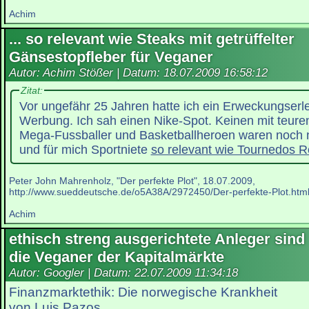
Achim
... so relevant wie Steaks mit getrüffelter
Gänsestopfleber für Veganer
Autor: Achim Stößer | Datum:
18.07.2009 16:58:12
Zitat:
Vor ungefähr 25 Jahren hatte ich ein Erweckungserl
Werbung. Ich sah einen Nike-Spot. Keinen mit teure
Mega-Fussballer und Basketballheroen waren noch n
und für mich Sportniete
so relevant wie Tournedos Ro
Peter John Mahrenholz, "Der perfekte Plot", 18.07.2009,
http://www.sueddeutsche.de/o5A38A/2972450/Der-perfekte-Plot.htm
Achim
ethisch streng ausgerichtete Anleger sind
die Veganer der Kapitalmärkte
Autor: Googler | Datum:
22.07.2009 11:34:18
Finanzmarktethik: Die norwegische Krankheit
von Luis Pazos