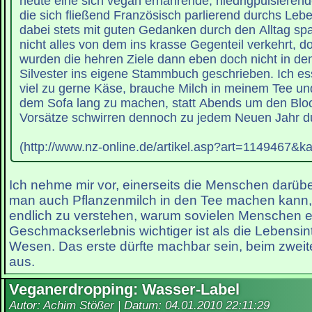
heute eine sich vegan ernährende, niedrigpulsierend
die sich fließend Französisch parlierend durchs Leb
dabei stets mit guten Gedanken durch den Alltag spa
nicht alles von dem ins krasse Gegenteil verkehrt, 
wurden die hehren Ziele dann eben doch nicht in d
Silvester ins eigene Stammbuch geschrieben. Ich e
viel zu gerne Käse, brauche Milch in meinem Tee und
dem Sofa lang zu machen, statt Abends um den Bloc
Vorsätze schwirren dennoch zu jedem Neuen Jahr d
(http://www.nz-online.de/artikel.asp?art=1149467&k
Ich nehme mir vor, einerseits die Menschen darüb
man auch Pflanzenmilch in den Tee machen kann,
endlich zu verstehen, warum sovielen Menschen e
Geschmackserlebnis wichtiger ist als die Lebensin
Wesen. Das erste dürfte machbar sein, beim zweite
aus.
Veganerdropping: Wasser-Label
Autor: Achim Stößer | Datum:
04.01.2010 22:11:29