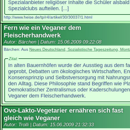
Spezialanbieter religiöser Inhalte die Schüler alsbald
Spezialclubs aufteilen. [...]
http://www.heise.de/tp/r4/artikel/30/30037/1.html
Fern wie ein Veganer dem
Fleischerhandwerk
Autor: Bärchen | Datum:
15.06.2009 09:22:08
Bärchen: Aus
Neues Deutschland, Sozialistische Tageszeitung, Mont
Zitat:
In alten Bauernhöfen wurde der Ausstieg aus dem f
geprobt, Debatten um ökologisches Wirtschaften, E
Konsensprinzip und Selbstversorgung mit Nahrungsm
den Alltag. Diese Philosophie stand Begriffen wie Pla
Demokratischer Zentralismus oder Kaderschulungen 
Veganer dem Fleischerhandwerk.
Ovo-Lakto-Vegetarier ernähren sich fast
gleich wie Veganer
Autor: Trolli | Datum:
15.06.2009 21:32:33