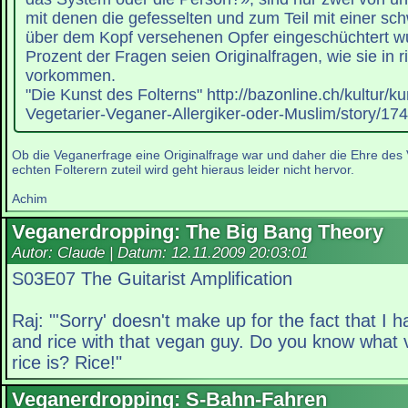
mit denen die gefesselten und zum Teil mit einer sch
über dem Kopf versehenen Opfer eingeschüchtert w
Prozent der Fragen seien Originalfragen, wie sie in 
vorkommen.
"Die Kunst des Folterns" http://bazonline.ch/kultur/ku
Vegetarier-Veganer-Allergiker-oder-Muslim/story/17
Ob die Veganerfrage eine Originalfrage war und daher die Ehre de
echten Folterern zuteil wird geht hieraus leider nicht hervor.
Achim
Veganerdropping: The Big Bang Theory
Autor: Claude | Datum:
12.11.2009 20:03:01
S03E07 The Guitarist Amplification
Raj: "'Sorry' doesn't make up for the fact that I
and rice with that vegan guy. Do you know what
rice is? Rice!"
Veganerdropping: S-Bahn-Fahren