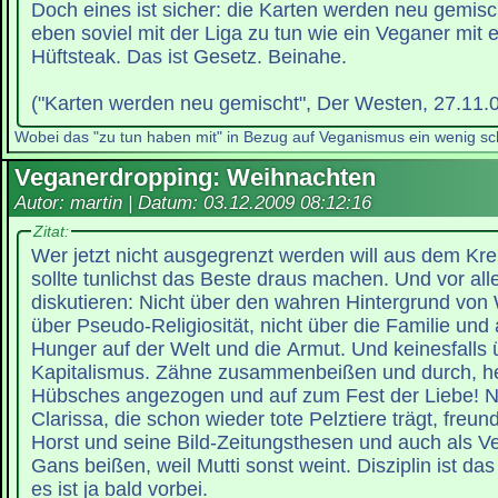
Doch eines ist sicher: die Karten werden neu gemisc
eben soviel mit der Liga zu tun wie ein Veganer mit 
Hüftsteak. Das ist Gesetz. Beinahe.
("Karten werden neu gemischt", Der Westen, 27.11.
Wobei das "zu tun haben mit" in Bezug auf Veganismus ein wenig schi
Veganerdropping: Weihnachten
Autor: martin | Datum:
03.12.2009 08:12:16
Zitat:
Wer jetzt nicht ausgegrenzt werden will aus dem Kre
sollte tunlichst das Beste draus machen. Und vor all
diskutieren: Nicht über den wahren Hintergrund von
über Pseudo-Religiosität, nicht über die Familie und
Hunger auf der Welt und die Armut. Und keinesfall
Kapitalismus. Zähne zusammenbeißen und durch, hei
Hübsches angezogen und auf zum Fest der Liebe! Ne
Clarissa, die schon wieder tote Pelztiere trägt, freun
Horst und seine Bild-Zeitungsthesen und auch als Ve
Gans beißen, weil Mutti sonst weint. Disziplin ist da
es ist ja bald vorbei.