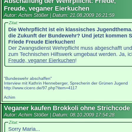
Abschaffung der Wehrpflicht: Friede,
Freude, veganer Eierkuchen
Autor: Achim Stößer | Datum:
21.08.2009 16:21:59
Zitat:
Die Wehrpflicht ist ein klassisches Jugendthema
die Zukunft der Bundewehr? Und jetzt kommen Si
Friede Freude Eierkuchen!
Der Zwangsdienst Wehrpflicht muss abgeschafft un
zum Technischen Hilfswerk umgebaut werden. Ja, ic
Freude, veganer Eierkuchen
!
"Bundeswehr abschaffen"
Interview mit Kathrin Henneberger, Sprecherin der Grünen Jugend
http://www.cicero.de/97.php?item=4117
Achim
Veganer kaufen Brokkoli ohne Strichcode
Autor: Achim Stößer | Datum:
08.10.2009 17:54:28
Zitat:
Sorry Maria...