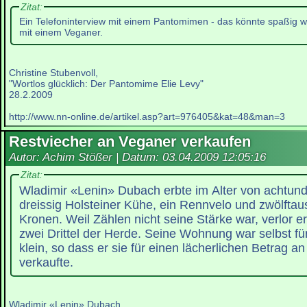
Zitat:
Ein Telefoninterview mit einem Pantomimen - das könnte spaßig w
mit einem Veganer.
Christine Stubenvoll,
"Wortlos glücklich: Der Pantomime Elie Levy"
28.2.2009
http://www.nn-online.de/artikel.asp?art=976405&kat=48&man=3
Restviecher an Veganer verkaufen
Autor: Achim Stößer | Datum:
03.04.2009 12:05:16
Zitat:
Wladimir «Lenin» Dubach erbte im Alter von achtun
dreissig Holsteiner Kühe, ein Rennvelo und zwölfta
Kronen. Weil Zählen nicht seine Stärke war, verlor e
zwei Drittel der Herde. Seine Wohnung war selbst fü
klein, so dass er sie für einen lächerlichen Betrag a
verkaufte.
Wladimir «Lenin» Dubach