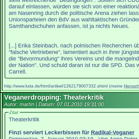
stellt weitreichende "Bedingungen". Sollten sich 
darauf einlassen, würden sie sich von einer reaktion
am Nasenring durch die politische Arena ziehen lass
Unionsparteien den BdV aus wahltaktischen Gründe
Samthandschuhen anfassen, ist ja nichts Neues.
[...] Erika Steinbach, nach polnischen Recherchen ü
"falsche Vertriebene", lamentiert auch in ihrer jüngs
die "Bevormundung" ihres Vereins und die mangelnd
der Nation". Und schuld daran ist nur die SPD. Das
Carrell.
http://www.ksta.de/html/artikel/1262179007332.shtml (meine
Hervor
Veganerdropping: Theaterkritik
Autor: martin | Datum:
07.01.2010 19:31:00
Zitat:
Theaterkritik
Finzi serviert Leckerbissen für
Radikal-Veganer
Donnerstag, 7. Januar 2010 03:19 - Von Anne Peter