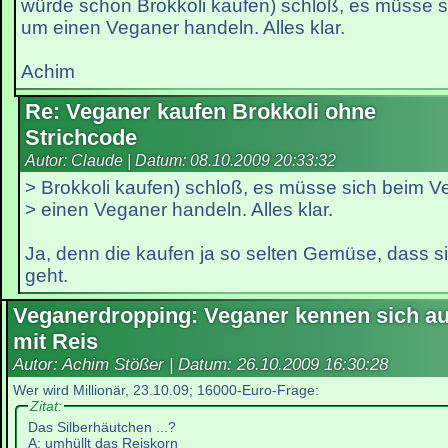
würde schon Brokkoli kaufen) schloß, es müsse s
um einen Veganer handeln. Alles klar.
Achim
Re: Veganer kaufen Brokkoli ohne
Strichcode
Autor: Claude | Datum:
08.10.2009 20:33:32
> Brokkoli kaufen) schloß, es müsse sich beim V
> einen Veganer handeln. Alles klar.
Ja, denn die kaufen ja so selten Gemüse, dass si
geht.
Veganerdropping: Veganer kennen sich a
mit Reis
Autor: Achim Stößer | Datum:
26.10.2009 16:30:28
Wer wird Millionär, 23.10.09; 16000-Euro-Frage:
Zitat:
Das Silberhäutchen ...?
A: umhüllt das Reiskorn