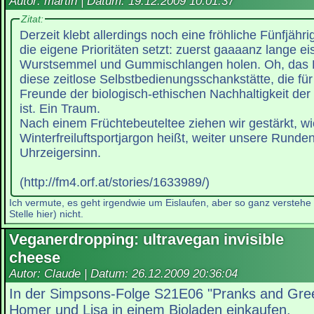
Autor: martin | Datum:
19.12.2009 10:01:37
Zitat:
Derzeit klebt allerdings noch eine fröhliche Fünfjähr
die eigene Prioritäten setzt: zuerst gaaaanz lange e
Wurstsemmel und Gummischlangen holen. Oh, das Ei
diese zeitlose Selbstbedienungsschankstätte, die fü
Freunde der biologisch-ethischen Nachhaltigkeit der
ist. Ein Traum.
Nach einem Früchtebeuteltee ziehen wir gestärkt, wi
Winterfreiluftsportjargon heißt, weiter unsere Runde
Uhrzeigersinn.
(http://fm4.orf.at/stories/1633989/)
Ich vermute, es geht irgendwie um Eislaufen, aber so ganz verstehe i
Stelle hier) nicht.
Veganerdropping: ultravegan invisible
cheese
Autor: Claude | Datum:
26.12.2009 20:36:04
In der Simpsons-Folge S21E06 "Pranks and Gre
Homer und Lisa in einem Bioladen einkaufen.