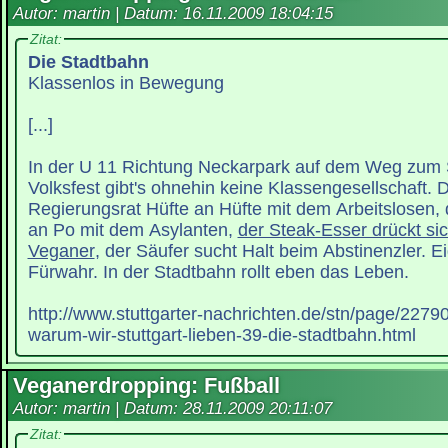
Autor: martin | Datum:
16.11.2009 18:04:15
Zitat:
Die Stadtbahn
Klassenlos in Bewegung
[...]
In der U 11 Richtung Neckarpark auf dem Weg zum 
Volksfest gibt's ohnehin keine Klassengesellschaft. D
Regierungsrat Hüfte an Hüfte mit dem Arbeitslosen,
an Po mit dem Asylanten,
der Steak-Esser drückt si
Veganer
, der Säufer sucht Halt beim Abstinenzler. E
Fürwahr. In der Stadtbahn rollt eben das Leben.
http://www.stuttgarter-nachrichten.de/stn/page/227
warum-wir-stuttgart-lieben-39-die-stadtbahn.html
Veganerdropping: Fußball
Autor: martin | Datum:
28.11.2009 20:11:07
Zitat: