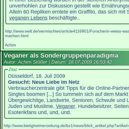
unverhohlen zur Diskussion gestellt wie Ernährung
Allein 60 Repliken erntete ein Graffito, das sich mit
veganen Lebens
beschäftigte..
http://www.welt.de/vermischtes/article4116801/Forscherin-weiss-w
machen.html
Achim
Veganer als Sondergruppenparadigma
Autor: Achim Stößer | Datum:
18.07.2009 16:53:42
Zitat:
Düsseldorf, 18. Juli 2009
Gesucht: Neue Liebe im Netz
Verbraucherzentrale gibt Tipps für die Online-Partne
Singles boomen [...] So tummeln sich auf dem Markt 
Übergewichtige, Landwirte, Senioren, Schwule und L
Juden und Muslime,
Veganer
, Hundebesitzer, Seiten
Esoterikfans und, und, und.
http://www.bietigheimerzeitung.de/bz1/news/blick_artikel.php?artike