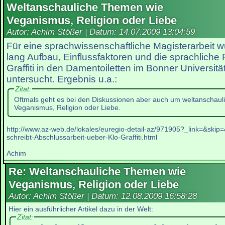
Weltanschauliche Themen wie
Veganismus, Religion oder Liebe
Autor: Achim Stößer | Datum:
14.07.2009 13:04:59
Für eine sprachwissenschaftliche Magisterarbeit 
lang Aufbau, Einflussfaktoren und die sprachliche 
Graffiti in den Damentoiletten im Bonner Universi
untersucht. Ergebnis u.a.:
Zitat:
Oftmals geht es bei den Diskussionen aber auch um weltanschau
Veganismus, Religion oder Liebe.
http://www.az-web.de/lokales/euregio-detail-az/971905?_link=&skip
schreibt-Abschlussarbeit-ueber-Klo-Graffiti.html
Achim
Re: Weltanschauliche Themen wie
Veganismus, Religion oder Liebe
Autor: Achim Stößer | Datum:
12.08.2009 16:58:28
Hier ein ausführlicher Artikel dazu in der Welt:
Zitat: