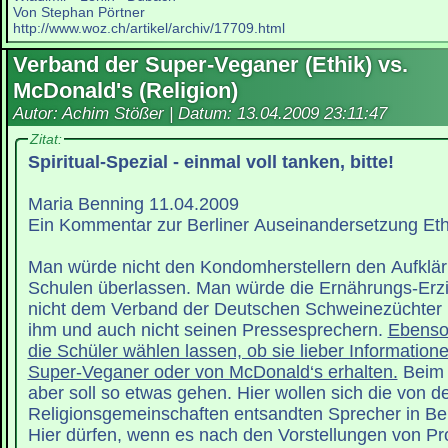
Von Stephan Pörtner
http://www.woz.ch/artikel/archiv/17709.html
Verband der Super-Veganer (Ethik) vs.
McDonald's (Religion)
Autor: Achim Stößer | Datum:
13.04.2009 23:11:47
Zitat:
Spiritual-Spezial - einmal voll tanken, bitte!
Maria Benning 11.04.2009
Ein Kommentar zur Berliner Auseinandersetzung Eth
Man würde nicht den Kondomherstellern den Aufklär
Schulen überlassen. Man würde die Ernährungs-Erz
nicht dem Verband der Deutschen Schweinezüchter ü
ihm und auch nicht seinen Pressesprechern.
Ebenso
die Schüler wählen lassen, ob sie lieber Informatio
Super-Veganer oder von McDonald‘s erhalten.
Beim 
aber soll so etwas gehen. Hier wollen sich die von d
Religionsgemeinschaften entsandten Sprecher in Berli
Hier dürfen, wenn es nach den Vorstellungen von Pro