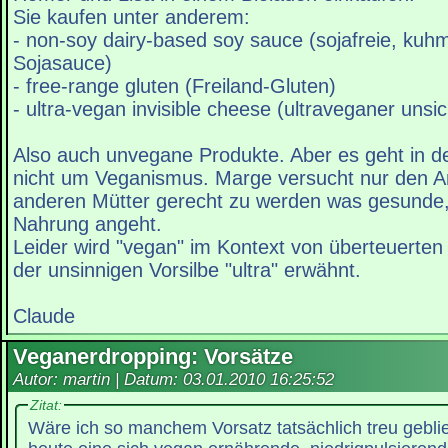
Sie kaufen unter anderem:
- non-soy dairy-based soy sauce (sojafreie, kuh
Sojasauce)
- free-range gluten (Freiland-Gluten)
- ultra-vegan invisible cheese (ultraveganer unsi
Also auch unvegane Produkte. Aber es geht in 
nicht um Veganismus. Marge versucht nur den 
anderen Mütter gerecht zu werden was gesunde, 
Nahrung angeht.
Leider wird "vegan" im Kontext von überteuerten
der unsinnigen Vorsilbe "ultra" erwähnt.
Claude
Veganerdropping: Vorsätze
Autor: martin | Datum:
03.01.2010 16:25:52
Zitat:
Wäre ich so manchem Vorsatz tatsächlich treu gebli