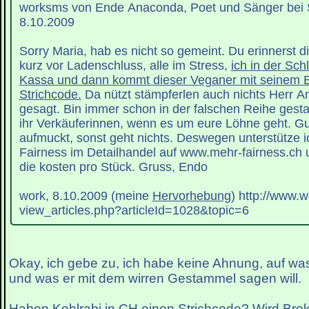
worksms von Ende Anaconda, Poet und Sänger bei St
8.10.2009
Sorry Maria, hab es nicht so gemeint. Du erinnerst 
kurz vor Ladenschluss, alle im Stress,
ich in der Sch
Kassa und dann kommt dieser Veganer mit seinem B
Strichcode.
Da nützt stämpferlen auch nichts Herr A
gesagt. Bin immer schon in der falschen Reihe ges
ihr Verkäuferinnen, wenn es um eure Löhne geht. Gut
aufmuckt, sonst geht nichts. Deswegen unterstütze ic
Fairness im Detailhandel auf www.mehr-fairness.ch u
die kosten pro Stück. Gruss, Endo
work, 8.10.2009 (meine
Hervorhebung
) http://www.w
view_articles.php?articleId=1028&topic=6
Okay, ich gebe zu, ich habe keine Ahnung, auf was
und was er mit dem wirren Gestammel sagen will.
Haben Kohlrabi in CH einen Strichcode? Wird Brok