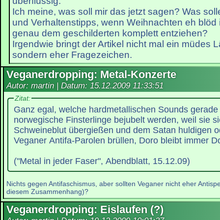
überflüssig.
Ich meine, was soll mir das jetzt sagen? Was so
und Verhaltenstipps, wenn Weihnachten eh blöd i
genau dem geschilderten komplett entziehen?
Irgendwie bringt der Artikel nicht mal ein müdes 
sondern eher Fragezeichen.
Veganerdropping: Metal-Konzerte
Autor: martin | Datum:
15.12.2009 11:33:51
Zitat:
Ganz egal, welche hardmetallischen Sounds gerade 
norwegische Finsterlinge bejubelt werden, weil sie si
Schweineblut übergießen und dem Satan huldigen ode
Veganer Antifa-Parolen brüllen, Doro bleibt immer D
("Metal in jeder Faser", Abendblatt, 15.12.09)
Nichts gegen Antifaschismus, aber sollten Veganer nicht eher Antispe
diesem Zusammenhang)?
Veganerdropping: Eislaufen (?)