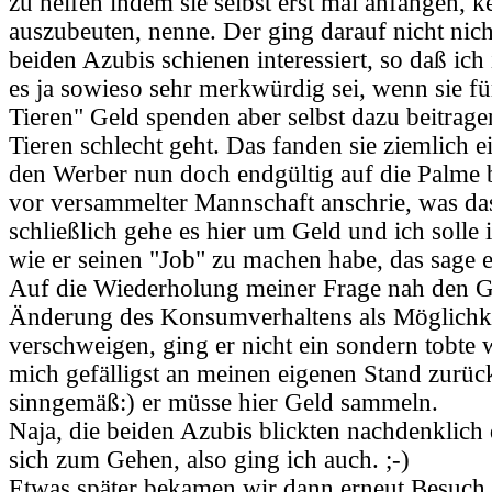
zu helfen indem sie selbst erst mal anfangen, k
auszubeuten, nenne. Der ging darauf nicht nicht
beiden Azubis schienen interessiert, so daß ich 
es ja sowieso sehr merkwürdig sei, wenn sie f
Tieren" Geld spenden aber selbst dazu beitrag
Tieren schlecht geht. Das fanden sie ziemlich 
den Werber nun doch endgültig auf die Palme 
vor versammelter Mannschaft anschrie, was das
schließlich gehe es hier um Geld und ich solle 
wie er seinen "Job" zu machen habe, das sage er
Auf die Wiederholung meiner Frage nah den G
Änderung des Konsumverhaltens als Möglichke
verschweigen, ging er nicht ein sondern tobte we
mich gefälligst an meinen eigenen Stand zurüc
sinngemäß:) er müsse hier Geld sammeln.
Naja, die beiden Azubis blickten nachdenklich
sich zum Gehen, also ging ich auch. ;-)
Etwas später bekamen wir dann erneut Besuch,