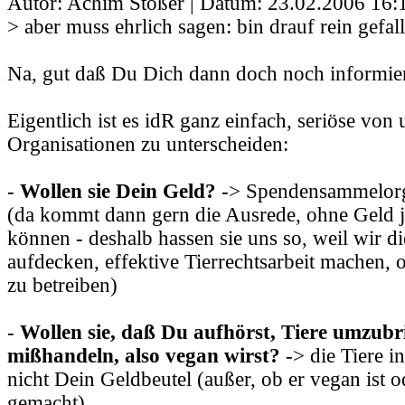
Autor: Achim Stößer | Datum:
23.02.2006 16:
> aber muss ehrlich sagen: bin drauf rein gefal
Na, gut daß Du Dich dann doch noch informiert
Eigentlich ist es idR ganz einfach, seriöse von
Organisationen zu unterscheiden:
-
Wollen sie Dein Geld?
-> Spendensammelorg
(da kommt dann gern die Ausrede, ohne Geld j
können - deshalb hassen sie uns so, weil wir d
aufdecken, effektive Tierrechtsarbeit machen,
zu betreiben)
-
Wollen sie, daß Du aufhörst, Tiere umzub
mißhandeln, also vegan wirst?
-> die Tiere in
nicht Dein Geldbeutel (außer, ob er vegan ist 
gemacht)