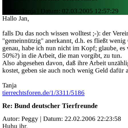
Autor: Tanja | Datum:
02.03.2005 12:57:29
Hallo Jan,
falls Du das noch wissen wolltest ;-): der Verein
"gemeinnützig" anerkannt, d.h. es fließt wenig
genau, habe ich nun nicht im Kopf; glaube, es
50%?) in die Arbeit, die man vorgibt, zu tun.
Also abgesehen davon, daß ihre Arbeit unzähli
kostet, geben sie auch noch wenig Geld dafür au
Tanja
tierrechtsforen.de/1/3311/5186
Re: Bund deutscher Tierfreunde
Autor: Peggy | Datum:
22.02.2006 22:23:58
Huhu ihr,