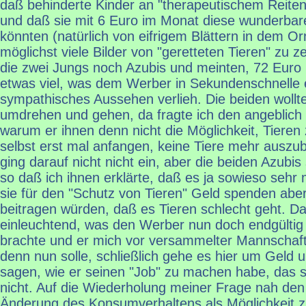
daß behinderte Kinder an "therapeutischem Reite
und daß sie mit 6 Euro im Monat diese wunderbare
könnten (natürlich von eifrigem Blättern in dem Or
möglichst viele Bilder von "geretteten Tieren" zu z
die zwei Jungs noch Azubis und meinten, 72 Euro
etwas viel, was dem Werber in Sekundenschnelle e
sympathisches Aussehen verlieh. Die beiden wollt
umdrehen und gehen, da fragte ich den angeblich 
warum er ihnen denn nicht die Möglichkeit, Tieren 
selbst erst mal anfangen, keine Tiere mehr auszu
ging darauf nicht nicht ein, aber die beiden Azubis 
so daß ich ihnen erklärte, daß es ja sowieso sehr
sie für den "Schutz von Tieren" Geld spenden aber
beitragen würden, daß es Tieren schlecht geht. Da
einleuchtend, was den Werber nun doch endgültig
brachte und er mich vor versammelter Mannschaft
denn nun solle, schließlich gehe es hier um Geld un
sagen, wie er seinen "Job" zu machen habe, das s
nicht. Auf die Wiederholung meiner Frage nah de
Änderung des Konsumverhaltens als Möglichkeit z