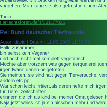
Arbeitsweise. Mit Drückern Mitglieder werben und
vorgehen. Man kann sie also getrost in einem At
Tanja
tierrechtsforen.de/1/3311/7025
Re: Bund deutscher Tierfreunde
Autor: david | Datum:
11.08.2008 11:33:53
Hallo zusammen,
bin selbst kein Veganer
und noch nicht mal komplett vegetarisch.
Möchte aber trotzdem was gegen tierqüalerei tuen
irgendwann denen beigetreten.
Sie meinten, sie sind halt gegen Tierversuche, v
ändern etc.pp.
War schon leicht irritiert,als deren hefte mich irge
für Tiere" zeitschriften
erinnern,die ich als kind bei meiner Oma gelesen 
Naja,jetzt weiss ich ja ein bisschen mehr und wer