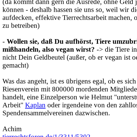
(da kommt dann gern die Ausrede, ohne Geld j
können - deshalb hassen sie uns so, weil wir d
aufdecken, effektive Tierrechtsarbeit machen,
zu betreiben)
-
Wollen sie, daß Du aufhörst, Tiere umzub
mißhandeln, also vegan wirst?
-> die Tiere in
nicht Dein Geldbeutel (außer, ob er vegan ist 
gemacht)
Was das angeht, ist es übrigens egal, ob es sic
Riesenverein mit 800000 mordenden Mitglied
handelt, eine Einzelperson wie Helmut "unters
Arbeit"
Kaplan
oder irgendeine von den zahllo
Spendensammelvereinen dazwischen.
Achim
tierrechtsforen.de/1/3311/5302