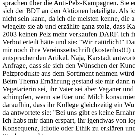
sprachen über die Anti-Pelz-Kampagnen. Sie er
sich der BDT an den Aktionen beteiligte. Als ic
nicht sein kann, da ich die meisten kenne, die a
wiegelte sie ab und erzählte ganz stolz, dass Ka
2003 keinen Pelz mehr verkaufen DARF. ich fr
Verbot erteilt hätte und sie: "Wir natürlich!" D
mir noch ihre Vereinszeitschrift (kostenlos!!!)
entsprechenden Artikel. Naja, Karstadt antwo
Anfrage, dass sie sich den Wünschen der Kun
Pelzprodukte aus dem Sortiment nehmen würd
Beim Thema Ernährung gestand sie mir dann no
Vegetarierin sei, ihr Vater sei aber Veganer u
schimpfen, wenn sie Eier und Milch konsumiert
daraufhin, dass ihr Kollege gleichzeitig ein Wur
da antwortete sie: "Bei uns gibt es keine Ernäh
Ich habs mir dann erspart, ihr igendwas von lo
Konsequenz, Idiotie oder Ethik zu erklären u