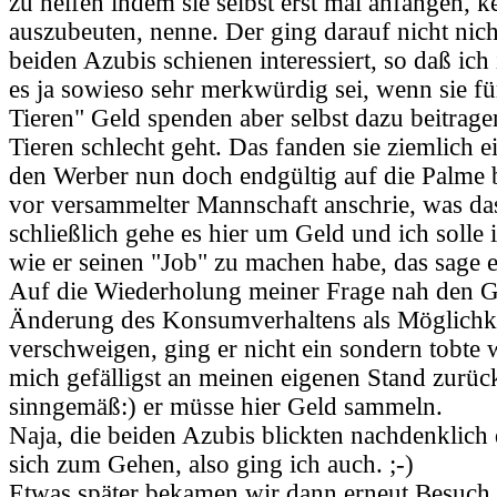
zu helfen indem sie selbst erst mal anfangen, k
auszubeuten, nenne. Der ging darauf nicht nicht
beiden Azubis schienen interessiert, so daß ich 
es ja sowieso sehr merkwürdig sei, wenn sie f
Tieren" Geld spenden aber selbst dazu beitrag
Tieren schlecht geht. Das fanden sie ziemlich 
den Werber nun doch endgültig auf die Palme 
vor versammelter Mannschaft anschrie, was das
schließlich gehe es hier um Geld und ich solle 
wie er seinen "Job" zu machen habe, das sage er
Auf die Wiederholung meiner Frage nah den G
Änderung des Konsumverhaltens als Möglichke
verschweigen, ging er nicht ein sondern tobte we
mich gefälligst an meinen eigenen Stand zurüc
sinngemäß:) er müsse hier Geld sammeln.
Naja, die beiden Azubis blickten nachdenklich
sich zum Gehen, also ging ich auch. ;-)
Etwas später bekamen wir dann erneut Besuch,