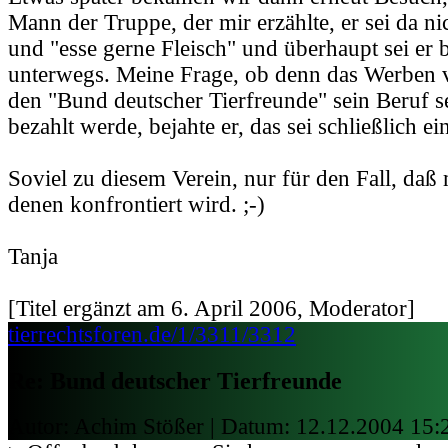
Mann der Truppe, der mir erzählte, er sei da nic
und "esse gerne Fleisch" und überhaupt sei er b
unterwegs. Meine Frage, ob denn das Werben v
den "Bund deutscher Tierfreunde" sein Beruf s
bezahlt werde, bejahte er, das sei schließlich ei
Soviel zu diesem Verein, nur für den Fall, daß
denen konfrontiert wird. ;-)
Tanja
[Titel ergänzt am 6. April 2006, Moderator]
tierrechtsforen.de/1/3311/3312
Re: Bund deutscher Tierfreunde
Autor: Achim Stößer | Datum:
12.12.2004 15: