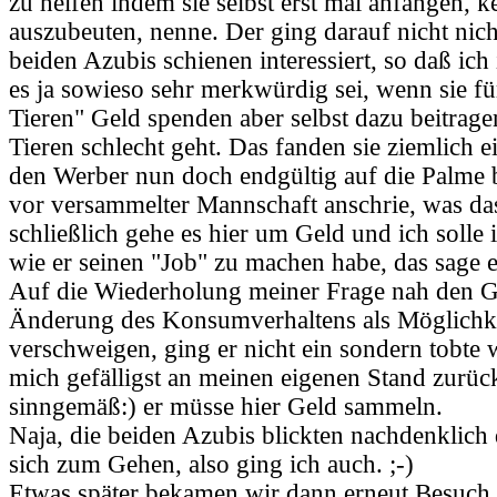
zu helfen indem sie selbst erst mal anfangen, k
auszubeuten, nenne. Der ging darauf nicht nicht
beiden Azubis schienen interessiert, so daß ich 
es ja sowieso sehr merkwürdig sei, wenn sie f
Tieren" Geld spenden aber selbst dazu beitrag
Tieren schlecht geht. Das fanden sie ziemlich 
den Werber nun doch endgültig auf die Palme 
vor versammelter Mannschaft anschrie, was das
schließlich gehe es hier um Geld und ich solle 
wie er seinen "Job" zu machen habe, das sage er
Auf die Wiederholung meiner Frage nah den G
Änderung des Konsumverhaltens als Möglichke
verschweigen, ging er nicht ein sondern tobte we
mich gefälligst an meinen eigenen Stand zurüc
sinngemäß:) er müsse hier Geld sammeln.
Naja, die beiden Azubis blickten nachdenklich
sich zum Gehen, also ging ich auch. ;-)
Etwas später bekamen wir dann erneut Besuch,