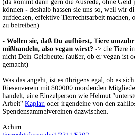
(da kommt dann gern die Ausrede, ohne Geld j
können - deshalb hassen sie uns so, weil wir d
aufdecken, effektive Tierrechtsarbeit machen,
zu betreiben)
-
Wollen sie, daß Du aufhörst, Tiere umzub
mißhandeln, also vegan wirst?
-> die Tiere in
nicht Dein Geldbeutel (außer, ob er vegan ist 
gemacht)
Was das angeht, ist es übrigens egal, ob es sic
Riesenverein mit 800000 mordenden Mitglied
handelt, eine Einzelperson wie Helmut "unters
Arbeit"
Kaplan
oder irgendeine von den zahllo
Spendensammelvereinen dazwischen.
Achim
tierrechtsforen.de/1/3311/5302