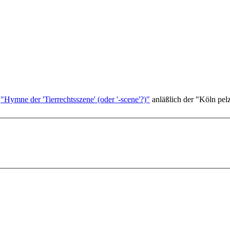
m
"Hymne der 'Tierrechtsszene' (oder '-scene'?)"
anläßlich der "Köln pelzf