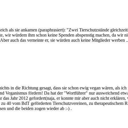
gleich als sie ankamen (paraphrasiert): "Zwei Tierschutzstände gleichze
igte, wir würdem ihm schon keine Spenden abspenstig machen, da wir ni
 Aber auch das verneinte er, sie würden auch keine Mitglieder werben ..
nichts in die Richtung gesagt, dass sie schon ewig vegan wären, als ich 
d Veganismus fördern! Da hat der "Wortführer" nur ausweichend etwas 
das Jahr 2012 gefordert(naja, er konnte mir aber auch nicht erklären,
 zu 40 vom BdT geförderten Tierschutzvereinen, zu therapeutischem Rei
en und die beiden zogen wieder ab :-) .