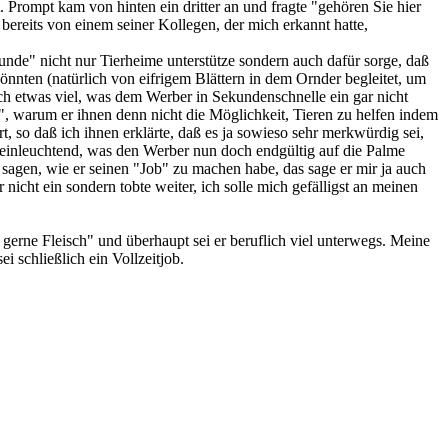
t. Prompt kam von hinten ein dritter an und fragte "gehören Sie hier
bereits von einem seiner Kollegen, der mich erkannt hatte,
eunde" nicht nur Tierheime unterstütze sondern auch dafür sorge, daß
nnten (natürlich von eifrigem Blättern in dem Ornder begleitet, um
ch etwas viel, was dem Werber in Sekundenschnelle ein gar nicht
, warum er ihnen denn nicht die Möglichkeit, Tieren zu helfen indem
rt, so daß ich ihnen erklärte, daß es ja sowieso sehr merkwürdig sei,
h einleuchtend, was den Werber nun doch endgültig auf die Palme
 sagen, wie er seinen "Job" zu machen habe, das sage er mir ja auch
cht ein sondern tobte weiter, ich solle mich gefälligst an meinen
 gerne Fleisch" und überhaupt sei er beruflich viel unterwegs. Meine
i schließlich ein Vollzeitjob.