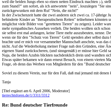
weil die beiden Jungs eben so einen netten Eindruck machten ;-), stell
zum Stand?" um sofort, als ich antwortete "nein", loszulegen "Sie si
zurückgewunken mit dem Ruf "Nein, die nicht!"
In der Zwischenzeit hatte die zwei anderen sich zwei ca. 17-jährige 
behinderte Kinder an "therapeutischem Reiten" teilnehmen könnten un
möglichst viele Bilder von "geretteten Tieren" zu zeigen). Leider w
mehr sympathisches Aussehen verlieh. Die beiden wollten sich schon 
sie selbst erst mal anfangen, keine Tiere mehr auszubeuten, nenne. Der
wenn sie für den "Schutz von Tieren" Geld spenden aber selbst dazu 
brachte und er mich vor versammelter Mannschaft anschrie, was das de
nicht. Auf die Wiederholung meiner Frage nah den Gründen, eine Ände
eigenen Stand zurückscheren, (und sinngemäß:) er müsse hier Geld 
Naja, die beiden Azubis blickten nachdenklich drein und wandten sich
Etwas später bekamen wir dann erneut Besuch, von einem vierten Mann d
Frage, ob denn das Werben von Mitgliedern für den "Bund deutscher Tie
Soviel zu diesem Verein, nur für den Fall, daß mal jemand mit denen ko
Tanja
[Titel ergänzt am 6. April 2006, Moderator]
tierrechtsforen.de/1/3311/3312
Re: Bund deutscher Tierfreunde