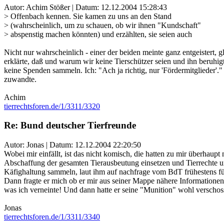
Autor: Achim Stößer | Datum:
12.12.2004 15:28:43
> Offenbach kennen. Sie kamen zu uns an den Stand
> (wahrscheinlich, um zu schauen, ob wir ihnen "Kundschaft"
> abspenstig machen könnten) und erzählten, sie seien auch
Nicht nur wahrscheinlich - einer der beiden meinte ganz entgeistert, 
erklärte, daß und warum wir keine Tierschützer seien und ihn beruh
keine Spenden sammeln. Ich: "Ach ja richtig, nur 'Fördermitglieder'."
zuwandte.
Achim
tierrechtsforen.de/1/3311/3320
Re: Bund deutscher Tierfreunde
Autor: Jonas | Datum:
12.12.2004 22:20:50
Wobei mir einfällt, ist das nicht komisch, die hatten zu mir überhaupt 
Abschaffung der gesamten Tierausbeutung einsetzen und Tierrechte un
Käfighaltung sammeln, laut ihm auf nachfrage vom BdT frühestens für 
Dann fragte er mich ob er mir aus seiner Mappe nähere Informationen
was ich verneinte! Und dann hatte er seine "Munition" wohl verschoss
Jonas
tierrechtsforen.de/1/3311/3340