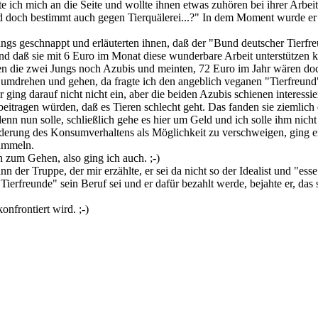
te ich mich an die Seite und wollte ihnen etwas zuhören bei ihrer Arbei
nd doch bestimmt auch gegen Tierquälerei...?" In dem Moment wurde er 
Jungs geschnappt und erläuterten ihnen, daß der "Bund deutscher Tierfr
d daß sie mit 6 Euro im Monat diese wunderbare Arbeit unterstützen kö
aren die zwei Jungs noch Azubis und meinten, 72 Euro im Jahr wären do
umdrehen und gehen, da fragte ich den angeblich veganen "Tierfreund"
 ging darauf nicht nicht ein, aber die beiden Azubis schienen interessie
beitragen würden, daß es Tieren schlecht geht. Das fanden sie ziemlic
nn nun solle, schließlich gehe es hier um Geld und ich solle ihm nicht
rung des Konsumverhaltens als Möglichkeit zu verschweigen, ging er ni
sammeln.
 zum Gehen, also ging ich auch. ;-)
er Truppe, der mir erzählte, er sei da nicht so der Idealist und "esse
rfreunde" sein Beruf sei und er dafür bezahlt werde, bejahte er, das se
nfrontiert wird. ;-)