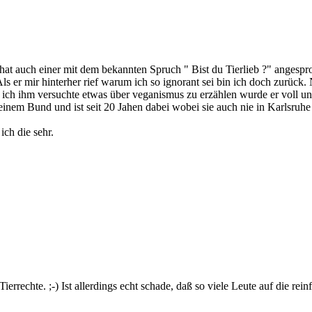
at auch einer mit dem bekannten Spruch " Bist du Tierlieb ?" angespr
ls er mir hinterher rief warum ich so ignorant sei bin ich doch zurück. 
 ich ihm versuchte etwas über veganismus zu erzählen wurde er voll un
n seinem Bund und ist seit 20 Jahen dabei wobei sie auch nie in Karls
ch die sehr.
errechte. ;-) Ist allerdings echt schade, daß so viele Leute auf die reinfa