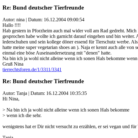
Re: Bund deutscher Tierfreunde
Autor: nina | Datum:
16.12.2004 09:00:54
Hallo !!!!
Hab gestern in Pforzheim auch mal wider voll am Rad gedreht. Mich h
gesprochen habe wollte ich garnicht darauf eingehen und bin weiter. A
lederschuhen und sein kollege döner essend für Tierschutz werbe. Als
hatte meine super vegetarian shoes an ). Naja er kennt auch alle vo
einmal eine böse Auseinandersetzung mit "denen" hatte.
Na bin ich ja wohl nicht alleine wenn ich sonen Hals bekomme wenn i
Gruß Nina
tierrechtsforen.de/1/3311/3341
Re: Bund deutscher Tierfreunde
Autor: Tanja | Datum:
16.12.2004 10:35:35
Hi Nina,
> Na bin ich ja wohl nicht alleine wenn ich sonen Hals bekomme
> wenn ich die sehr.
wenigstens hat er Dir nicht versucht zu erzählen, er sei vegan und für Ti
Tanja