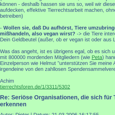
können - deshalb hassen sie uns so, weil wir dies
aufdecken, effektive Tierrechtsarbeit machen, oh
betreiben)
-
Wollen sie, daß Du aufhörst, Tiere umzubrin
mißhandeln, also vegan wirst?
-> die Tiere inter
Dein Geldbeutel (außer, ob er vegan ist oder aus
Was das angeht, ist es übrigens egal, ob es sich 
mit 800000 mordenden Mitgliedern (wie
Peta
) han
Einzelperson wie Helmut "unterstützen Sie meine 
irgendeine von den zahllosen Spendensammelver
Achim
tierrechtsforen.de/1/3311/5302
Re: Seriöse Organisationen, die sich für 
erkennen
Autor: Dieter | Datum:
21.03.2006 16:17:55