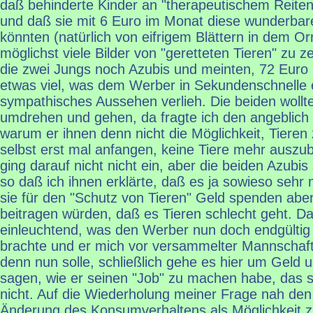
daß behinderte Kinder an "therapeutischem Reite
und daß sie mit 6 Euro im Monat diese wunderbare
könnten (natürlich von eifrigem Blättern in dem Or
möglichst viele Bilder von "geretteten Tieren" zu z
die zwei Jungs noch Azubis und meinten, 72 Euro
etwas viel, was dem Werber in Sekundenschnelle e
sympathisches Aussehen verlieh. Die beiden wollt
umdrehen und gehen, da fragte ich den angeblich 
warum er ihnen denn nicht die Möglichkeit, Tieren 
selbst erst mal anfangen, keine Tiere mehr auszu
ging darauf nicht nicht ein, aber die beiden Azubis 
so daß ich ihnen erklärte, daß es ja sowieso sehr
sie für den "Schutz von Tieren" Geld spenden aber
beitragen würden, daß es Tieren schlecht geht. Da
einleuchtend, was den Werber nun doch endgültig
brachte und er mich vor versammelter Mannschaft
denn nun solle, schließlich gehe es hier um Geld un
sagen, wie er seinen "Job" zu machen habe, das s
nicht. Auf die Wiederholung meiner Frage nah de
Änderung des Konsumverhaltens als Möglichkeit z