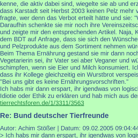
kenne, die aktiv dabei sind, wiegelte sie ab und er
dass Karstadt seit Herbst 2003 keinen Pelz mehr 
fragte, wer denn das Verbot erteilt hätte und sie: "
Daraufhin schenkte sie mir noch ihre Vereinszeitsch
und zeigte mir den entsprechenden Artikel. Naja, 
dem BDT auf Anfrage, dass sie sich den Wünsch
und Pelzprodukte aus dem Sortiment nehmen wür
Beim Thema Ernährung gestand sie mir dann noch
Vegetarierin sei, ihr Vater sei aber Veganer und 
schimpfen, wenn sie Eier und Milch konsumiert. Ich
dass ihr Kollege gleichzeitig ein Wurstbrot verspei
"Bei uns gibt es keine Ernährungsvorschriften."
Ich habs mir dann erspart, ihr igendwas von logi
Idiotie oder Ethik zu erklären und hab mich aus d
tierrechtsforen.de/1/3311/3563
Re: Bund deutscher Tierfreunde
Autor: Achim Stößer | Datum:
09.02.2005 09:04:4
> Ich habs mir dann erspart, ihr igendwas von log