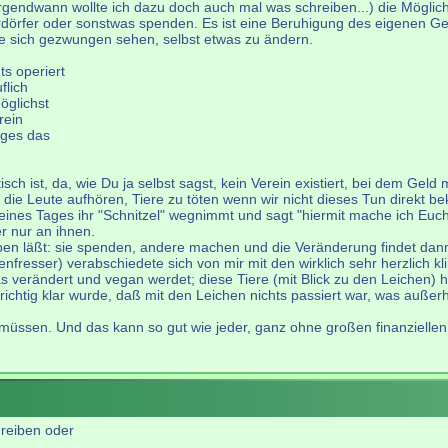
t (irgendwann wollte ich dazu doch auch mal was schreiben...) die Mögl
nderdörfer oder sonstwas spenden. Es ist eine Beruhigung des eigenen
te sich gezwungen sehen, selbst etwas zu ändern.
s operiert
flich
öglichst
rein
ages das
h ist, da, wie Du ja selbst sagst, kein Verein existiert, bei dem Geld 
die Leute aufhören, Tiere zu töten wenn wir nicht dieses Tun direkt b
nes Tages ihr "Schnitzel" wegnimmt und sagt "hiermit mache ich Euch 
r nur an ihnen.
ieben läßt: sie spenden, andere machen und die Veränderung findet dann
nfresser) verabschiedete sich von mir mit den wirklich sehr herzlich kl
as verändert und vegan werdet; diese Tiere (mit Blick zu den Leichen) 
 richtig klar wurde, daß mit den Leichen nichts passiert war, was außerh
n müssen. Und das kann so gut wie jeder, ganz ohne großen finanzielle
reiben oder