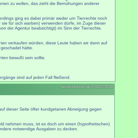
ienen zu wollen, das zieht die Bemühungen anderer
lerdings ging es dabei primär weder um Tierrechte noch
 sie für sich warben) verwenden dürfe, im Zuge dieser
on der Agentur beabsichtigt) im Sinn der Tierrechte.
rien verkaufen würden, diese Leute haben wir dann auf
 geschadet hätte.
ten bewußt sein sollte.
rgänge sind auf jeden Fall fließend.
tierrechtsforen.de/1/3057/3058
 auf dieser Seite öfter kundgetanen Abneigung gegen
 Geld nehmen muss, ist es doch um einen (hypothetischen)
er andere notwendige Ausgaben zu decken.