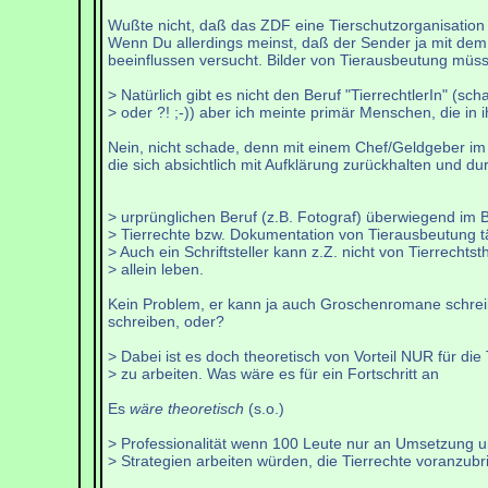
Wußte nicht, daß das ZDF eine Tierschutzorganisation is
Wenn Du allerdings meinst, daß der Sender ja mit dem
beeinflussen versucht. Bilder von Tierausbeutung müsse
> Natürlich gibt es nicht den Beruf "TierrechtlerIn" (sch
> oder ?! ;-)) aber ich meinte primär Menschen, die in 
Nein, nicht schade, denn mit einem Chef/Geldgeber im
die sich absichtlich mit Aufklärung zurückhalten und d
> urprünglichen Beruf (z.B. Fotograf) überwiegend im 
> Tierrechte bzw. Dokumentation von Tierausbeutung tä
> Auch ein Schriftsteller kann z.Z. nicht von Tierrecht
> allein leben.
Kein Problem, er kann ja auch Groschenromane schreibe
schreiben, oder?
> Dabei ist es doch theoretisch von Vorteil NUR für die 
> zu arbeiten. Was wäre es für ein Fortschritt an
Es
wäre theoretisch
(s.o.)
> Professionalität wenn 100 Leute nur an Umsetzung 
> Strategien arbeiten würden, die Tierrechte voranzubr