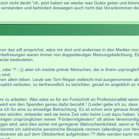
sich nicht denkt "oh, jetzt haben wir wieder was Gutes getan und könne
g verstanden und behindert deswegen auch nicht das Vorankommen der
on das zdf ansprichst, wäre mir dort und anderswo in den Medien noch
erbefreiungen waren immer von doppeldeutiger Meinungsbelichtung. Ein
ecke bedeuteten.
de, oder ?! ;-)) aber ich meinte primär Menschen, die in ihrem urprüngl
 sind.
hemen allein leben. Leute wie Tom Regan vielleicht mal ausgenommen ab
plizit verboten, zu tierfreundlich zu berichten, gerad im angeblich so 
iere zu arbeiten. Was wäre es für ein Fortschritt an Professionalität w
 wird von den Spenden genau dafür bezahlt ! (Leider gebe ich zu, dass
lte ich für eine zu einseitige Betrachtung. Es ist schon eine genaue A
würden, entweder weil sie keine Zeit oder keine Lust dazu haben. Wen
igen ürsprünglichen reinen "Fördermitgliedern" oft aktive Vereinsmitglie
gan wird, wird dies sicher mit geringerer Wahrscheinlichkeit, wenn er N
könnte ich zahlreiche persöniche Beispiele nennen (allerdings von Vere
htsverein als auf dem Oktoberfest aufgehoben !?! Aktiv werden kann 