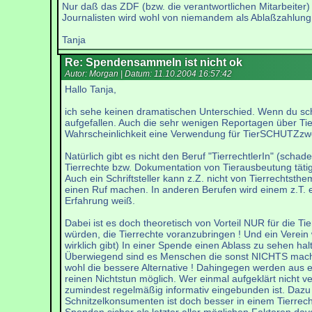
Nur daß das ZDF (bzw. die verantwortlichen Mitarbeiter) 
Journalisten wird wohl von niemandem als Ablaßzahlun
Tanja
Re: Spendensammeln ist nicht ok
Autor: Morgan | Datum:
11.10.2004 16:57:42
Hallo Tanja,
ich sehe keinen dramatischen Unterschied. Wenn du sch
aufgefallen. Auch die sehr wenigen Reportagen über Ti
Wahrscheinlichkeit eine Verwendung für TierSCHUTZzw
Natürlich gibt es nicht den Beruf "TierrechtlerIn" (scha
Tierrechte bzw. Dokumentation von Tierausbeutung tätig
Auch ein Schriftsteller kann z.Z. nicht von Tierrechtst
einen Ruf machen. In anderen Berufen wird einem z.T. ex
Erfahrung weiß.
Dabei ist es doch theoretisch von Vorteil NUR für die T
würden, die Tierrechte voranzubringen ! Und ein Verein
wirklich gibt) In einer Spende einen Ablass zu sehen ha
Überwiegend sind es Menschen die sonst NICHTS machen 
wohl die bessere Alternative ! Dahingegen werden aus ein
reinen Nichtstun möglich. Wer einmal aufgeklärt nicht ve
zumindest regelmäßig informativ eingebunden ist. Dazu 
Schnitzelkonsumenten ist doch besser in einem Tierrec