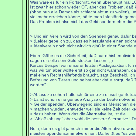
Was wäre es für ein Fortschritt, wenn überhaupt mal
Ist zwar hier schon wieder OT, aber das Problem, daß 
(ohne nun alle Demos als schlecht abtun zu wollen), un
viel mehr erreichen könne, hätte man Infostände gemacht
Das Problem ist also nicht das Geld sondern eher die Pri
> Und ein Verein wird von den Spenden genau dafür be
> (Leider gebe ich zu, dass es hierzulande einen solc
> Idealverein noch nicht wirklich gibt) In einer Spende 
Eben. Gäbe es die Sicherheit, daß nur ethish motivier
sagen er solle sein Geld stecken lassen. ;-)
Kurzes Beispiel von unserer letzten Auslegeaktion: Ich 
was wir tun aber wollte erst so gar nicht wahrhaben, da
mal einen Rechtshilfefonds braucht, sagt Bescheid, ich 
Befreiung von Tieren und selbst aber dafür sorgt, daß 
werden".
> Ablass zu sehen halte ich für eine zu einseitige Betra
> Es ist schon eine genaue Analyse der Leute notwend
> Gelder spenden. Überwiegend sind es Menschen di
> machen würden, entweder weil sie keine Zeit oder ke
> dazu haben. Wenn das die Alternative ist, ist die
> "Ablaßzahlung" aber wohl die bessere Alternative ! 
Nein, denn es gibt ja noch immer die Alternative etwas
meisten Spendensammelvereinen. Da heißt es "es wäre 