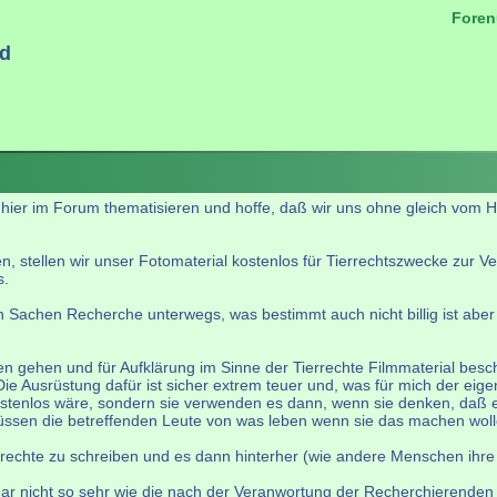
Foren
ld
.
 hier im Forum thematisieren und hoffe, daß wir uns ohne gleich vom
, stellen wir unser Fotomaterial kostenlos für Tierrechtszwecke zur Ver
s.
n Sachen Recherche unterwegs, was bestimmt auch nicht billig ist aber 
n gehen und für Aufklärung im Sinne der Tierrechte Filmmaterial besch
e Ausrüstung dafür ist sicher extrem teuer und, was für mich der eigen
ostenlos wäre, sondern sie verwenden es dann, wenn sie denken, daß
müssen die betreffenden Leute von was leben wenn sie das machen woll
rrechte zu schreiben und es dann hinterher (wie andere Menschen ihre 
 gar nicht so sehr wie die nach der Veranwortung der Recherchierenden