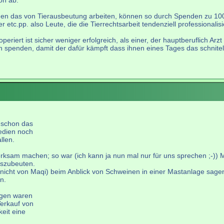
on ab.
egen das von Tierausbeutung arbeiten, können so durch Spenden zu 10
etc.pp. also Leute, die die Tierrechtsarbeit tendenziell professionalisi
eriert ist sicher weniger erfolgreich, als einer, der hauptberuflich Ar
 spenden, damit der dafür kämpft dass ihnen eines Tages das schnitel v
 schon das
Medien noch
llen.
erksam machen; so war (ich kann ja nun mal nur für uns sprechen ;-))
auszubeuten.
n, nicht von Maqi) beim Anblick von Schweinen in einer Mastanlage sag
n.
ngen waren
erkauf von
eit eine