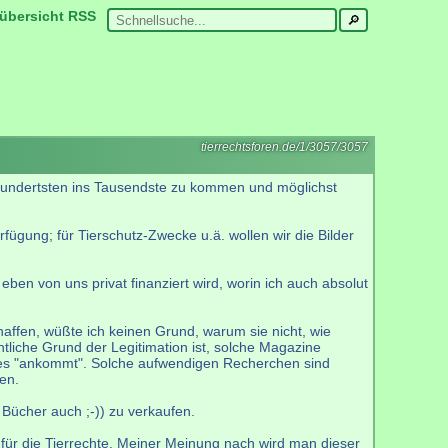
übersicht
RSS
tierrechtsforen.de/1/3057/3057
 Hundertsten ins Tausendste zu kommen und möglichst
fügung; für Tierschutz-Zwecke u.ä. wollen wir die Bilder
eben von uns privat finanziert wird, worin ich auch absolut
affen, wüßte ich keinen Grund, warum sie nicht, wie
tliche Grund der Legitimation ist, solche Magazine
 es "ankommt". Solche aufwendigen Recherchen sind
en.
Bücher auch ;-)) zu verkaufen.
 für die Tierrechte. Meiner Meinung nach wird man dieser