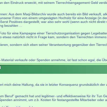
an den Eindruck erweckt, mit seinem Tierrechtsengagement Geld verd
nen: Aus dem Maqi-Bildarchiv wurde auch bereits ein Bild verkauft, al
 unserer Fotos von einem umgesägten Hochsitz für eine Anzeige (in der
t Positives dargestellt, war also sehr wohl (wenn auch nicht direkt v
g bezahlen ...
 Foto für eine Kampagne einer Tierschutzorganisation gegen Legebatte
o etwas natürlich nicht in Frage kam, sondern den Tierrechten immens
sieren, sondern sich eben seiner Verantwortung gegenüber den Tierrech
Material verkaufe oder Spenden annehme, ist fast schon egal, die Übe
d
t mich deine Haltung, da sie in letzter Konsequenz grundsätzlich der
zum Beruf" gemacht hat und legitimer- und effektiverweise für ihr Tun
für Spenden annimmt, um z.b. Kosten für festangestellte Mitarbeiter od