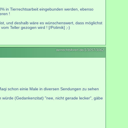
0% in Tierrechtsarbeit eingebunden werden, ebenso
eren !
zt ist, und deshalb wäre es wünschenswert, dass möglichst
om Teller gezogen wird ! [/Polimik] ;-)
tierrechtsforen.de/1/3057/3062
 Maqi schon einie Male in diversen Sendungen zu sehen
en würde (Gedankenzitat) "nee, nicht gerade lecker", gäbe