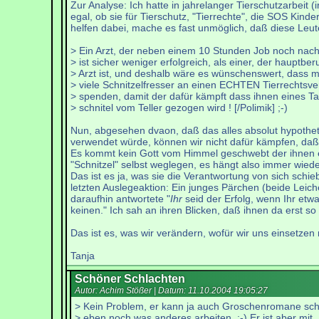
Zur Analyse: Ich hatte in jahrelanger Tierschutzarbei
egal, ob sie für Tierschutz, "Tierrechte", die SOS Ki
helfen dabei, mache es fast unmöglich, daß diese Leu
> Ein Arzt, der neben einem 10 Stunden Job noch nacht
> ist sicher weniger erfolgreich, als einer, der hauptberu
> Arzt ist, und deshalb wäre es wünschenswert, dass m
> viele Schnitzelfresser an einen ECHTEN Tierrechtsve
> spenden, damit der dafür kämpft dass ihnen eines T
> schnitel vom Teller gezogen wird ! [/Polimik] ;-)
Nun, abgesehen dvaon, daß das alles absolut hypothetisc
verwendet würde, können wir nicht dafür kämpfen, daß 
Es kommt kein Gott vom Himmel geschwebt der ihnen ei
"Schnitzel" selbst weglegen, es hängt also immer wiede
Das ist es ja, was sie die Verantwortung von sich sch
letzten Auslegeaktion: Ein junges Pärchen (beide Leiche
daraufhin antwortete "
Ihr
seid der Erfolg, wenn Ihr etw
keinen." Ich sah an ihren Blicken, daß ihnen da erst so
Das ist es, was wir verändern, wofür wir uns einsetze
Tanja
Schöner Schlachten
Autor: Achim Stößer | Datum:
11.10.2004 19:05:27
> Kein Problem, er kann ja auch Groschenromane sch
> eben noch was anderes arbeiten. ;-) Er ist aber mit