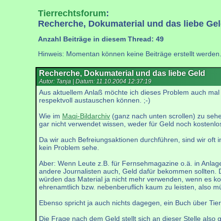
Tierrechtsforum
:
Recherche, Dokumaterial und das liebe Ge
Anzahl Beiträge in diesem Thread: 49
Hinweis: Momentan können keine Beiträge erstellt werden
Recherche, Dokumaterial und das liebe Geld
Autor: Tanja | Datum:
11.10.2004 12:37:19
Aus aktuellem Anlaß möchte ich dieses Problem auch mal
respektvoll austauschen können. ;-)
Wie im
Maqi-Bildarchiv
(ganz nach unten scrollen) zu sehen
gar nicht verwendet wissen, weder für Geld noch kostenlo
Da wir auch Befreiungsaktionen durchführen, sind wir oft i
kein Problem sehe.
Aber: Wenn Leute z.B. für Fernsehmagazine o.ä. in Anlage
andere Journalisten auch, Geld dafür bekommen sollten. Di
würden das Material ja nicht mehr verwenden, wenn es k
ehrenamtlich bzw. nebenberuflich kaum zu leisten, also 
Ebenso spricht ja auch nichts dagegen, ein Buch über Tie
Die Frage nach dem Geld stellt sich an dieser Stelle also