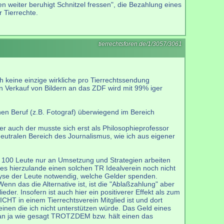
n weiter beruhigt Schnitzel fressen", die Bezahlung eines
 Tierrechte.
tierrechtsforen.de/1/3057/3061
 keine einzige wirkliche pro Tierrechtssendung
 Verkauf von Bildern an das ZDF wird mit 99% iger
ichen Beruf (z.B. Fotograf) überwiegend im Bereich
er auch der musste sich erst als Philosophieprofessor
neutralen Bereich des Journalismus, wie ich aus eigener
enn 100 Leute nur an Umsetzung und Strategien arbeiten
 es hierzulande einen solchen TR Idealverein noch nicht
nalyse der Leute notwendig, welche Gelder spenden.
n das die Alternative ist, ist die "Ablaßzahlung" aber
der. Insofern ist auch hier ein positiverer Effekt als zum
ICHT in einem Tierrechtsverein Mitglied ist und dort
inen die ich nicht unterstützen würde. Das Geld eines
man ja wie gesagt TROTZDEM bzw. hält einen das