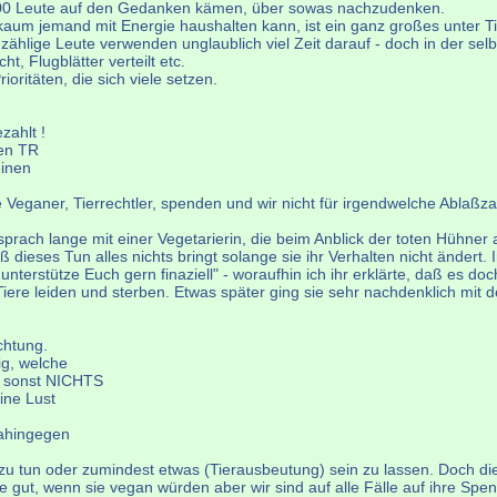
 100 Leute auf den Gedanken kämen, über sowas nachzudenken.
kaum jemand mit Energie haushalten kann, ist ein ganz großes unter Ti
zählige Leute verwenden unglaublich viel Zeit darauf - doch in der sel
, Flugblätter verteilt etc.
oritäten, die sich viele setzen.
zahlt !
hen TR
einen
te Veganer, Tierrechtler, spenden und wir nicht für irgendwelche Abla
sprach lange mit einer Vegetarierin, die beim Anblick der toten Hühner a
ß dieses Tun alles nichts bringt solange sie ihr Verhalten nicht änder
unterstütze Euch gern finaziell" - woraufhin ich ihr erklärte, daß es do
Tiere leiden und sterben. Etwas später ging sie sehr nachdenklich mit
chtung.
ig, welche
e sonst NICHTS
ine Lust
Dahingegen
 zu tun oder zumindest etwas (Tierausbeutung) sein zu lassen. Doch dies
gut, wenn sie vegan würden aber wir sind auf alle Fälle auf ihre Sp