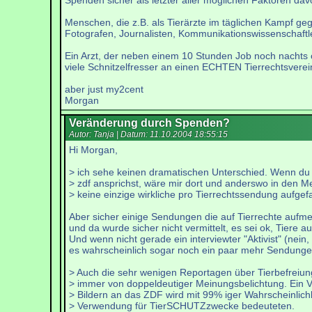
Spenden sicher als letzter aller möglichen Faktoren dav
Menschen, die z.B. als Tierärzte im täglichen Kampf g
Fotografen, Journalisten, Kommunikationswissenschaftler 
Ein Arzt, der neben einem 10 Stunden Job noch nachts op
viele Schnitzelfresser an einen ECHTEN Tierrechtsverein
aber just my2cent
Morgan
Veränderung durch Spenden?
Autor: Tanja | Datum:
11.10.2004 18:55:15
Hi Morgan,
> ich sehe keinen dramatischen Unterschied. Wenn du
> zdf ansprichst, wäre mir dort und anderswo in den 
> keine einzige wirkliche pro Tierrechtssendung aufgefa
Aber sicher einige Sendungen die auf Tierrechte aufm
und da wurde sicher nicht vermittelt, es sei ok, Tiere 
Und wenn nicht gerade ein interviewter "Aktivist" (nei
es wahrscheinlich sogar noch ein paar mehr Sendunge
> Auch die sehr wenigen Reportagen über Tierbefreiu
> immer von doppeldeutiger Meinungsbelichtung. Ein V
> Bildern an das ZDF wird mit 99% iger Wahrscheinlichk
> Verwendung für TierSCHUTZzwecke bedeuteten.