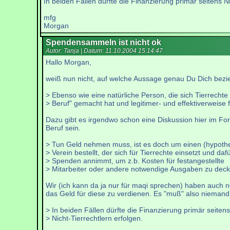
In beiden Fällen dürfte die Finanzierung primär seitens Ni
mfg
Morgan
Spendensammeln ist nicht ok
Autor: Tanja | Datum:
11.10.2004 15:14:47
Hallo Morgan,
weiß nun nicht, auf welche Aussage genau Du Dich bezie
> Ebenso wie eine natürliche Person, die sich Tierrechte
> Beruf" gemacht hat und legitimer- und effektiverweise f
Dazu gibt es irgendwo schon eine Diskussion hier im Foru
Beruf sein.
> Tun Geld nehmen muss, ist es doch um einen (hypothe
> Verein bestellt, der sich für Tierrechte einsetzt und daf
> Spenden annimmt, um z.b. Kosten für festangestellte
> Mitarbeiter oder andere notwendige Ausgaben zu deck
Wir (ich kann da ja nur für maqi sprechen) haben auch 
das Geld für diese zu verdienen. Es "muß" also niemand
> In beiden Fällen dürfte die Finanzierung primär seitens
> Nicht-Tierrechtlern erfolgen.