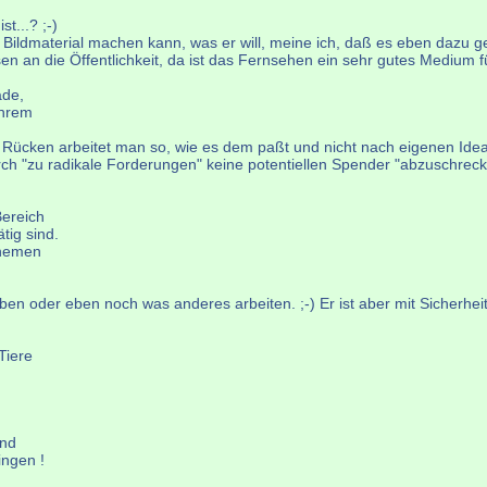
t...? ;-)
 Bildmaterial machen kann, was er will, meine ich, daß es eben dazu 
n an die Öffentlichkeit, da ist das Fernsehen ein sehr gutes Medium f
ade,
ihrem
 Rücken arbeitet man so, wie es dem paßt und nicht nach eigenen Idea
urch "zu radikale Forderungen" keine potentiellen Spender "abzuschreck
Bereich
tig sind.
sthemen
n oder eben noch was anderes arbeiten. ;-) Er ist aber mit Sicherhei
Tiere
und
ingen !