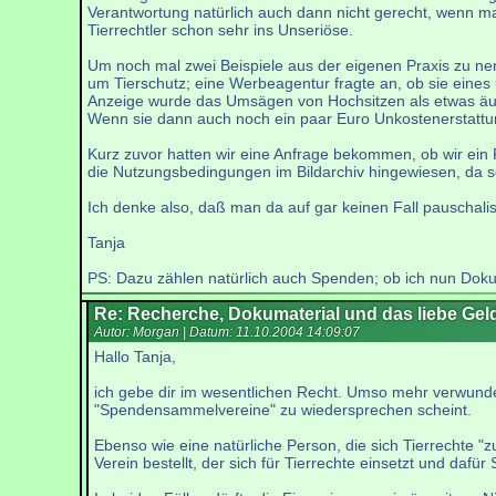
Verantwortung natürlich auch dann nicht gerecht, wenn m
Tierrechtler schon sehr ins Unseriöse.
Um noch mal zwei Beispiele aus der eigenen Praxis zu nen
um Tierschutz; eine Werbeagentur fragte an, ob sie eines
Anzeige wurde das Umsägen von Hochsitzen als etwas äußers
Wenn sie dann auch noch ein paar Euro Unkostenerstattun
Kurz zuvor hatten wir eine Anfrage bekommen, ob wir ein
die Nutzungsbedingungen im Bildarchiv hingewiesen, da s
Ich denke also, daß man da auf gar keinen Fall pauschali
Tanja
PS: Dazu zählen natürlich auch Spenden; ob ich nun Doku-
Re: Recherche, Dokumaterial und das liebe Gel
Autor: Morgan | Datum:
11.10.2004 14:09:07
Hallo Tanja,
ich gebe dir im wesentlichen Recht. Umso mehr verwunder
"Spendensammelvereine" zu wiedersprechen scheint.
Ebenso wie eine natürliche Person, die sich Tierrechte "
Verein bestellt, der sich für Tierrechte einsetzt und da