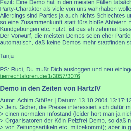
Fazit: Eine Demo hat in den meisten Fällen tatsäch
Party-Charakter als viele von uns wahrhaben wolle
Allerdings sind Parties ja auch nichts Schlechte
so eine Zusammenkunft statt fürs bloße Abfeiern n
Kundgebungen etc. nutzt, ist das eh zehnmal besse
Der Vorwurf, die meisten Demos seien eher Parties,
automatisch, daß keine Demos mehr stattfinden sol
Tanja
PS: Rudi, Du mußt Dich ausloggen und neu einlogg
tierrechtsforen.de/1/3057/3076
Demo in den Zeiten von HartzIV
Autor: Achim Stößer | Datum:
13.10.2004 13:17:1
> Jein. Sicher, die Presse interessiert sich dafür m
> einen normalen Infostand (leider hört man ja ni
> Organisatoren der Köln-Pelzfrei-Demo, so daß 
> von Zeitungsartikeln etc. mitbekommt); aber in 