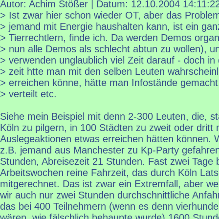
Autor: Achim Stößer | Datum:
12.10.2004 14:11:2
> Ist zwar hier schon wieder OT, aber das Probl
> jemand mit Energie haushalten kann, ist ein gan
> Tierrechtlern, finde ich. Da werden Demos organ
> nun alle Demos als schlecht abtun zu wollen), u
> verwenden unglaublich viel Zeit darauf - doch in
> zeit htte man mit den selben Leuten wahrscheinl
> erreichen könne, hätte man Infostände gemacht,
> verteilt etc.
Siehe mein Beispiel mit denn 2-300 Leuten, die, st
Köln zu pilgern, in 100 Städten zu zweit oder dritt 
Auslegeaktionen etwas erreichen hätten können. Wi
z.B. jemand aus Manchester zu Kp-Party gefahren 
Stunden, Abreisezeit 21 Stunden. Fast zwei Tage 
Arbeitswochen reine Fahrzeit, das durch Köln Lats
mitgerechnet. Das ist zwar ein Extremfall, aber w
wir auch nur zwei Stunden durchschnittliche Anfah
das bei 400 Teilnehmern (wenn es denn vierhund
wären, wie fälschlich behaupte wurde) 1600 Stund