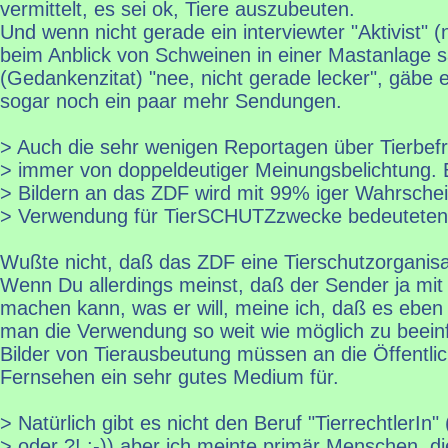
vermittelt, es sei ok, Tiere auszubeuten.
Und wenn nicht gerade ein interviewter "Aktivist" (
beim Anblick von Schweinen in einer Mastanlage 
(Gedankenzitat) "nee, nicht gerade lecker", gäbe 
sogar noch ein paar mehr Sendungen.
> Auch die sehr wenigen Reportagen über Tierbef
> immer von doppeldeutiger Meinungsbelichtung. 
> Bildern an das ZDF wird mit 99% iger Wahrschein
> Verwendung für TierSCHUTZzwecke bedeuteten
Wußte nicht, daß das ZDF eine Tierschutzorganisati
Wenn Du allerdings meinst, daß der Sender ja mit
machen kann, was er will, meine ich, daß es eben
man die Verwendung so weit wie möglich zu beeinf
Bilder von Tierausbeutung müssen an die Öffentlich
Fernsehen ein sehr gutes Medium für.
> Natürlich gibt es nicht den Beruf "TierrechtlerIn"
> oder ?! ;-)) aber ich meinte primär Menschen, di