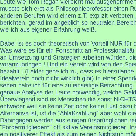
Leute wie Tom Regan vielleicht mal ausgenommen
musste sich erst als Philosophieprofessor einen R
anderen Berufen wird einem z.T. explizit verboten, 
berichten, gerad im angeblich so neutralen Bereic
wie ich aus eigener Erfahrung weiß.
Dabei ist es doch theoretisch von Vorteil NUR für d
Was wäre es für ein Fortschritt an Professionalitä
an Umsetzung und Strategien arbeiten würden, die
voranzubringen ! Und ein Verein wird von den Sp
bezahlt ! (Leider gebe ich zu, dass es hierzuland
Idealverein noch nicht wirklich gibt) In einer Spen
sehen halte ich für eine zu einseitige Betrachtung.
genaue Analyse der Leute notwendig, welche Gel
Überwiegend sind es Menschen die sonst NICHT
entweder weil sie keine Zeit oder keine Lust daz
Alternative ist, ist die "Ablaßzahlung" aber wohl di
Dahingegen werden aus einigen ürsprünglichen re
"Fördermitgliedern" oft aktive Vereinsmitglieder. In
ein positiverer Effekt als zum reinen Nichtstun mö