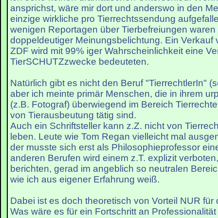
ansprichst, wäre mir dort und anderswo in den M
einzige wirkliche pro Tierrechtssendung aufgefall
wenigen Reportagen über Tierbefreiungen waren
doppeldeutiger Meinungsbelichtung. Ein Verkauf 
ZDF wird mit 99% iger Wahrscheinlichkeit eine V
TierSCHUTZzwecke bedeuteten.
Natürlich gibt es nicht den Beruf "TierrechtlerIn" (s
aber ich meinte primär Menschen, die in ihrem ur
(z.B. Fotograf) überwiegend im Bereich Tierrech
von Tierausbeutung tätig sind.
Auch ein Schriftsteller kann z.Z. nicht von Tierrec
leben. Leute wie Tom Regan vielleicht mal aus
der musste sich erst als Philosophieprofessor ei
anderen Berufen wird einem z.T. explizit verboten,
berichten, gerad im angeblich so neutralen Berei
wie ich aus eigener Erfahrung weiß.
Dabei ist es doch theoretisch von Vorteil NUR für 
Was wäre es für ein Fortschritt an Professionalit