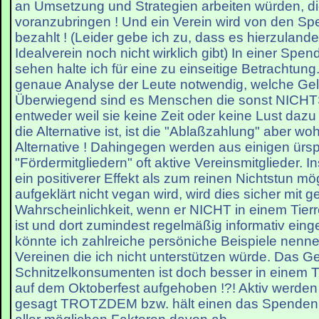
an Umsetzung und Strategien arbeiten würden, di
voranzubringen ! Und ein Verein wird von den S
bezahlt ! (Leider gebe ich zu, dass es hierzulan
Idealverein noch nicht wirklich gibt) In einer Spe
sehen halte ich für eine zu einseitige Betrachtung
genaue Analyse der Leute notwendig, welche Ge
Überwiegend sind es Menschen die sonst NICH
entweder weil sie keine Zeit oder keine Lust da
die Alternative ist, ist die "Ablaßzahlung" aber wo
Alternative ! Dahingegen werden aus einigen ürsp
"Fördermitgliedern" oft aktive Vereinsmitglieder. In
ein positiverer Effekt als zum reinen Nichtstun mö
aufgeklärt nicht vegan wird, wird dies sicher mit g
Wahrscheinlichkeit, wenn er NICHT in einem Tierr
ist und dort zumindest regelmäßig informativ ein
könnte ich zahlreiche persöniche Beispiele nenne
Vereinen die ich nicht unterstützen würde. Das G
Schnitzelkonsumenten ist doch besser in einem Ti
auf dem Oktoberfest aufgehoben !?! Aktiv werden
gesagt TROTZDEM bzw. hält einen das Spenden si