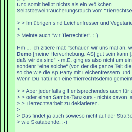
Und somit belibt nichts als ein Wölkchen
Selbstbeweihräucherungsrauch vom "Tierrechtser
> > Im übrigen sind Leichenfresser und Vegetarier
>
> Meinte auch "wir Tierrechtler". :-)
Hm ... ich zitiere mal: "schauen wir uns mal an,
Demo
[meine Hervorhebung, AS] gut sein kann [.
daß 'wir da sind'" - m.E. ging es also nicht um e
sondenr "eine solche" (von der die ganze Teit die
solche wie die Kp-Party mit Leichenfressern und 
Wenn Du natürlich eine
Tierrechts
demo gemeint 
> > Aber jedenfalls gilt entsprechendes auch fü
> > oder einen Samba-Tanzkurs - nichts davon is
> > Tierrechtsarbeit zu deklarieren.
>
> Das findet ja auch sowieso nicht auf der Straß
> wie Skatabende. ;-)