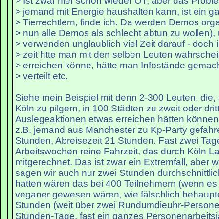
> Ist zwar hier schon wieder OT, aber das Prob
> jemand mit Energie haushalten kann, ist ein g
> Tierrechtlern, finde ich. Da werden Demos orga
> nun alle Demos als schlecht abtun zu wollen),
> verwenden unglaublich viel Zeit darauf - doch 
> zeit htte man mit den selben Leuten wahrschein
> erreichen könne, hätte man Infostände gemacht
> verteilt etc.
Siehe mein Beispiel mit denn 2-300 Leuten, die, 
Köln zu pilgern, in 100 Städten zu zweit oder dritt
Auslegeaktionen etwas erreichen hätten können. 
z.B. jemand aus Manchester zu Kp-Party gefahre
Stunden, Abreisezeit 21 Stunden. Fast zwei Tag
Arbeitswochen reine Fahrzeit, das durch Köln La
mitgerechnet. Das ist zwar ein Extremfall, aber
sagen wir auch nur zwei Stunden durchschnittlic
hatten wären das bei 400 Teilnehmern (wenn es
veganer gewesen wären, wie fälschlich behaupt
Stunden (weit über zwei Rundumdieuhr-Persone
Stunden-Tage, fast ein ganzes Personenarbeitsja