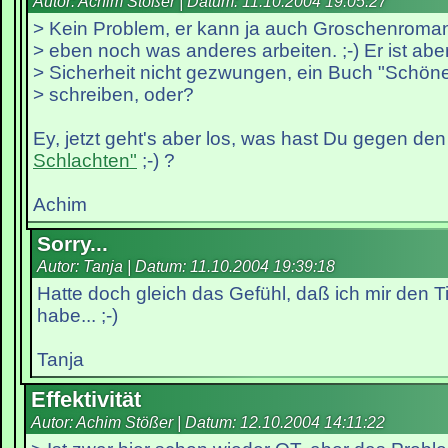
Autor: Achim Stößer | Datum:
11.10.2004 19:05:27
> Kein Problem, er kann ja auch Groschenroma
> eben noch was anderes arbeiten. ;-) Er ist aber
> Sicherheit nicht gezwungen, ein Buch "Schön
> schreiben, oder?
Ey, jetzt geht's aber los, was hast Du gegen den
Schlachten"
;-) ?
Achim
Sorry...
Autor: Tanja | Datum:
11.10.2004 19:39:18
Hatte doch gleich das Gefühl, daß ich mir den T
habe... ;-)
Tanja
Effektivität
Autor: Achim Stößer | Datum:
12.10.2004 14:11:22