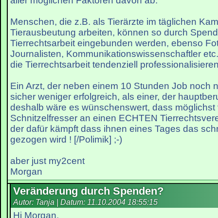
aller möglichen Faktoren davon ab.
Menschen, die z.B. als Tierärzte im täglichen Ka
Tierausbeutung arbeiten, können so durch Spen
Tierrechtsarbeit eingebunden werden, ebenso Fo
Journalisten, Kommunikationswissenschaftler etc.
die Tierrechtsarbeit tendenziell professionalisieren
Ein Arzt, der neben einem 10 Stunden Job noch na
sicher weniger erfolgreich, als einer, der hauptberuf
deshalb wäre es wünschenswert, dass möglichst 
Schnitzelfresser an einen ECHTEN Tierrechtsver
der dafür kämpft dass ihnen eines Tages das schn
gezogen wird ! [/Polimik] ;-)
aber just my2cent
Morgan
Veränderung durch Spenden?
Autor: Tanja | Datum:
11.10.2004 18:55:15
Hi Morgan,