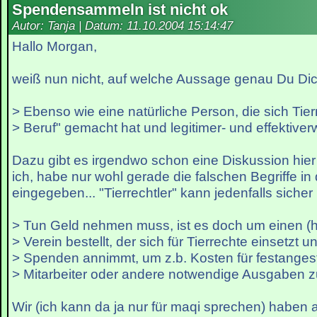
Spendensammeln ist nicht ok
Autor: Tanja | Datum:
11.10.2004 15:14:47
Hallo Morgan,
weiß nun nicht, auf welche Aussage genau Du Dich
> Ebenso wie eine natürliche Person, die sich Tie
> Beruf" gemacht hat und legitimer- und effektiverw
Dazu gibt es irgendwo schon eine Diskussion hie
ich, habe nur wohl gerade die falschen Begriffe in
eingegeben... "Tierrechtler" kann jedenfalls sicher 
> Tun Geld nehmen muss, ist es doch um einen (
> Verein bestellt, der sich für Tierrechte einsetzt u
> Spenden annimmt, um z.b. Kosten für festangest
> Mitarbeiter oder andere notwendige Ausgaben 
Wir (ich kann da ja nur für maqi sprechen) haben