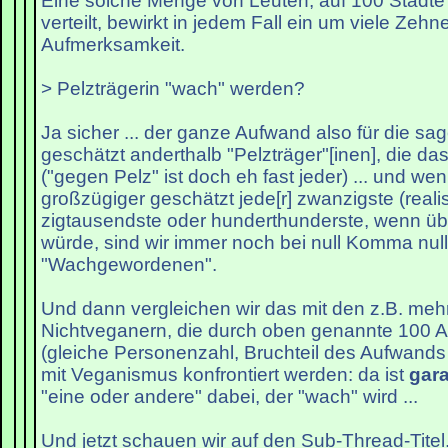
Eine solche Menge von Leuten, auf 100 Städte
verteilt, bewirkt in jedem Fall ein um viele Ze
Aufmerksamkeit.
> Pelzträgerin "wach" werden?
Ja sicher ... der ganze Aufwand also für die sa
geschätzt anderthalb "Pelzträger"[inen], die da
("gegen Pelz" ist doch eh fast jeder) ... und w
großzügiger geschätzt jede[r] zwanzigste (realis
zigtausendste oder hunderthunderste, wenn üb
würde, sind wir immer noch bei null Komma nul
"Wachgewordenen".
Und dann vergleichen wir das mit den z.B. meh
Nichtveganern, die durch oben genannte 100 
(gleiche Personenzahl, Bruchteil des Aufwands
mit Veganismus konfrontiert werden: da ist
gara
"eine oder andere" dabei, der "wach" wird ...
Und jetzt schauen wir auf den Sub-Thread-Titel