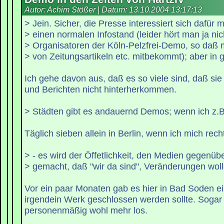
Autor: Achim Stößer | Datum:
13.10.2004 13:17:13
> Jein. Sicher, die Presse interessiert sich dafür m
> einen normalen Infostand (leider hört man ja ni
> Organisatoren der Köln-Pelzfrei-Demo, so daß 
> von Zeitungsartikeln etc. mitbekommt); aber in 
Ich gehe davon aus, daß es so viele sind, daß s
und Berichten nicht hinterherkommen.
> Städten gibt es andauernd Demos; wenn ich z.B.
Täglich sieben allein in Berlin, wenn ich mich rech
> - es wird der Öffetlichkeit, den Medien gegenübe
> gemacht, daß "wir da sind", Veränderungen wol
Vor ein paar Monaten gab es hier in Bad Soden e
irgendein Werk geschlossen werden sollte. Sogar
personenmäßig wohl mehr los.