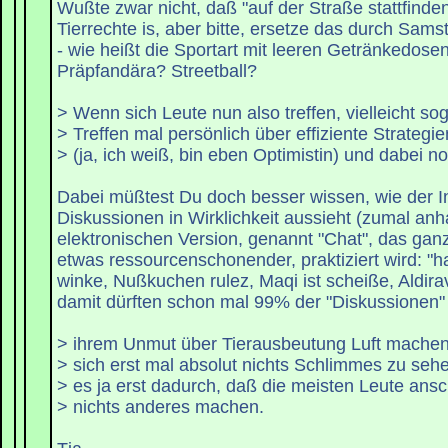
Wußte zwar nicht, daß "auf der Straße stattfinden
Tierrechte is, aber bitte, ersetze das durch Sa
- wie heißt die Sportart mit leeren Getränkedose
Präpfandära? Streetball?
> Wenn sich Leute nun also treffen, vielleicht so
> Treffen mal persönlich über effiziente Strategie
> (ja, ich weiß, bin eben Optimistin) und dabei no
Dabei müßtest Du doch besser wissen, wie der In
Diskussionen in Wirklichkeit aussieht (zumal an
elektronischen Version, genannt "Chat", das gan
etwas ressourcenschonender, praktiziert wird: "hal
winke, Nußkuchen rulez, Maqi ist scheiße, Aldirav
damit dürften schon mal 99% der "Diskussionen"
> ihrem Unmut über Tierausbeutung Luft machen,
> sich erst mal absolut nichts Schlimmes zu seh
> es ja erst dadurch, daß die meisten Leute ansc
> nichts anderes machen.