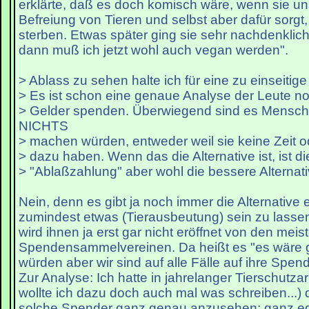
erklärte, daß es doch komisch wäre, wenn sie uns
Befreiung von Tieren und selbst aber dafür sorgt,
sterben. Etwas später ging sie sehr nachdenklic
dann muß ich jetzt wohl auch vegan werden".
> Ablass zu sehen halte ich für eine zu einseitig
> Es ist schon eine genaue Analyse der Leute n
> Gelder spenden. Überwiegend sind es Mensch
NICHTS
> machen würden, entweder weil sie keine Zeit o
> dazu haben. Wenn das die Alternative ist, ist di
> "Ablaßzahlung" aber wohl die bessere Alternat
Nein, denn es gibt ja noch immer die Alternative 
zumindest etwas (Tierausbeutung) sein zu lasse
wird ihnen ja erst gar nicht eröffnet von den meis
Spendensammelvereinen. Da heißt es "es wäre g
würden aber wir sind auf alle Fälle auf ihre Spe
Zur Analyse: Ich hatte in jahrelanger Tierschutza
wollte ich dazu doch auch mal was schreiben...) d
solche Spender ganz genau anzusehen; ganz egal