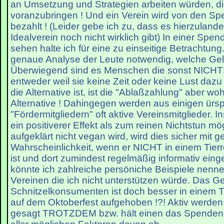
an Umsetzung und Strategien arbeiten würden, di
voranzubringen ! Und ein Verein wird von den S
bezahlt ! (Leider gebe ich zu, dass es hierzulan
Idealverein noch nicht wirklich gibt) In einer Spe
sehen halte ich für eine zu einseitige Betrachtung
genaue Analyse der Leute notwendig, welche Ge
Überwiegend sind es Menschen die sonst NICH
entweder weil sie keine Zeit oder keine Lust da
die Alternative ist, ist die "Ablaßzahlung" aber wo
Alternative ! Dahingegen werden aus einigen ürsp
"Fördermitgliedern" oft aktive Vereinsmitglieder. In
ein positiverer Effekt als zum reinen Nichtstun mö
aufgeklärt nicht vegan wird, wird dies sicher mit g
Wahrscheinlichkeit, wenn er NICHT in einem Tierr
ist und dort zumindest regelmäßig informativ ein
könnte ich zahlreiche persöniche Beispiele nenne
Vereinen die ich nicht unterstützen würde. Das G
Schnitzelkonsumenten ist doch besser in einem Ti
auf dem Oktoberfest aufgehoben !?! Aktiv werden
gesagt TROTZDEM bzw. hält einen das Spenden si