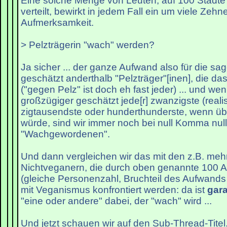
Eine solche Menge von Leuten, auf 100 Städte
verteilt, bewirkt in jedem Fall ein um viele Ze
Aufmerksamkeit.
> Pelzträgerin "wach" werden?
Ja sicher ... der ganze Aufwand also für die sa
geschätzt anderthalb "Pelzträger"[inen], die da
("gegen Pelz" ist doch eh fast jeder) ... und w
großzügiger geschätzt jede[r] zwanzigste (realis
zigtausendste oder hunderthunderste, wenn üb
würde, sind wir immer noch bei null Komma nul
"Wachgewordenen".
Und dann vergleichen wir das mit den z.B. meh
Nichtveganern, die durch oben genannte 100 
(gleiche Personenzahl, Bruchteil des Aufwands
mit Veganismus konfrontiert werden: da ist
gara
"eine oder andere" dabei, der "wach" wird ...
Und jetzt schauen wir auf den Sub-Thread-Titel