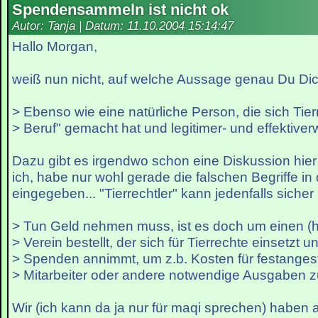
Spendensammeln ist nicht ok
Autor: Tanja | Datum:
11.10.2004 15:14:47
Hallo Morgan,
weiß nun nicht, auf welche Aussage genau Du Dich
> Ebenso wie eine natürliche Person, die sich Tie
> Beruf" gemacht hat und legitimer- und effektiverw
Dazu gibt es irgendwo schon eine Diskussion hie
ich, habe nur wohl gerade die falschen Begriffe in
eingegeben... "Tierrechtler" kann jedenfalls sicher 
> Tun Geld nehmen muss, ist es doch um einen (
> Verein bestellt, der sich für Tierrechte einsetzt u
> Spenden annimmt, um z.b. Kosten für festangest
> Mitarbeiter oder andere notwendige Ausgaben 
Wir (ich kann da ja nur für maqi sprechen) haben