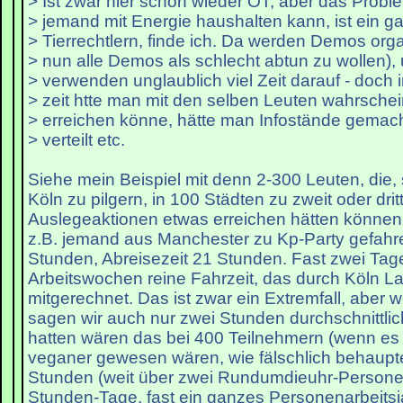
> Ist zwar hier schon wieder OT, aber das Prob
> jemand mit Energie haushalten kann, ist ein g
> Tierrechtlern, finde ich. Da werden Demos orga
> nun alle Demos als schlecht abtun zu wollen),
> verwenden unglaublich viel Zeit darauf - doch 
> zeit htte man mit den selben Leuten wahrschein
> erreichen könne, hätte man Infostände gemacht
> verteilt etc.
Siehe mein Beispiel mit denn 2-300 Leuten, die, 
Köln zu pilgern, in 100 Städten zu zweit oder dritt
Auslegeaktionen etwas erreichen hätten können. 
z.B. jemand aus Manchester zu Kp-Party gefahre
Stunden, Abreisezeit 21 Stunden. Fast zwei Tag
Arbeitswochen reine Fahrzeit, das durch Köln La
mitgerechnet. Das ist zwar ein Extremfall, aber
sagen wir auch nur zwei Stunden durchschnittlic
hatten wären das bei 400 Teilnehmern (wenn es
veganer gewesen wären, wie fälschlich behaupt
Stunden (weit über zwei Rundumdieuhr-Persone
Stunden-Tage, fast ein ganzes Personenarbeitsja