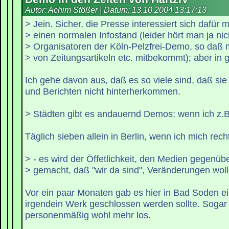
Autor: Achim Stößer | Datum:
13.10.2004 13:17:13
> Jein. Sicher, die Presse interessiert sich dafür m
> einen normalen Infostand (leider hört man ja ni
> Organisatoren der Köln-Pelzfrei-Demo, so daß 
> von Zeitungsartikeln etc. mitbekommt); aber in 
Ich gehe davon aus, daß es so viele sind, daß s
und Berichten nicht hinterherkommen.
> Städten gibt es andauernd Demos; wenn ich z.B.
Täglich sieben allein in Berlin, wenn ich mich rech
> - es wird der Öffetlichkeit, den Medien gegenübe
> gemacht, daß "wir da sind", Veränderungen wol
Vor ein paar Monaten gab es hier in Bad Soden e
irgendein Werk geschlossen werden sollte. Sogar
personenmäßig wohl mehr los.