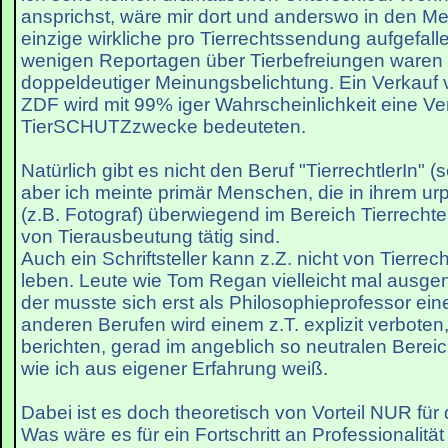
ansprichst, wäre mir dort und anderswo in den M
einzige wirkliche pro Tierrechtssendung aufgefall
wenigen Reportagen über Tierbefreiungen waren
doppeldeutiger Meinungsbelichtung. Ein Verkauf 
ZDF wird mit 99% iger Wahrscheinlichkeit eine V
TierSCHUTZzwecke bedeuteten.
Natürlich gibt es nicht den Beruf "TierrechtlerIn" (s
aber ich meinte primär Menschen, die in ihrem ur
(z.B. Fotograf) überwiegend im Bereich Tierrech
von Tierausbeutung tätig sind.
Auch ein Schriftsteller kann z.Z. nicht von Tierrec
leben. Leute wie Tom Regan vielleicht mal aus
der musste sich erst als Philosophieprofessor ei
anderen Berufen wird einem z.T. explizit verboten,
berichten, gerad im angeblich so neutralen Berei
wie ich aus eigener Erfahrung weiß.
Dabei ist es doch theoretisch von Vorteil NUR für 
Was wäre es für ein Fortschritt an Professionalit