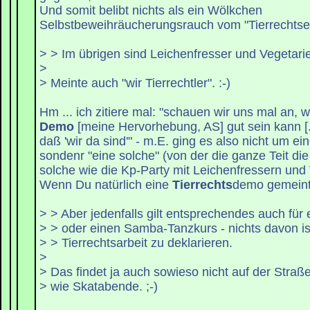
Und somit belibt nichts als ein Wölkchen
Selbstbeweihräucherungsrauch vom "Tierrechtser
> > Im übrigen sind Leichenfresser und Vegetarier
>
> Meinte auch "wir Tierrechtler". :-)
Hm ... ich zitiere mal: "schauen wir uns mal an,
Demo
[meine Hervorhebung, AS] gut sein kann [.
daß 'wir da sind'" - m.E. ging es also nicht um e
sondenr "eine solche" (von der die ganze Teit die
solche wie die Kp-Party mit Leichenfressern und 
Wenn Du natürlich eine
Tierrechts
demo gemeint 
> > Aber jedenfalls gilt entsprechendes auch fü
> > oder einen Samba-Tanzkurs - nichts davon is
> > Tierrechtsarbeit zu deklarieren.
>
> Das findet ja auch sowieso nicht auf der Straß
> wie Skatabende. ;-)