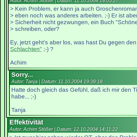
Autor: Achim Stößer | Datum:
11.10.2004 19:05:27
> Kein Problem, er kann ja auch Groschenroma
> eben noch was anderes arbeiten. ;-) Er ist aber
> Sicherheit nicht gezwungen, ein Buch "Schön
> schreiben, oder?
Ey, jetzt geht's aber los, was hast Du gegen den
Schlachten"
;-) ?
Achim
Sorry...
Autor: Tanja | Datum:
11.10.2004 19:39:18
Hatte doch gleich das Gefühl, daß ich mir den T
habe... ;-)
Tanja
Effektivität
Autor: Achim Stößer | Datum:
12.10.2004 14:11:22