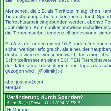
aller möglichen Faktoren davon ab.
Menschen, die z.B. als Tierärzte im täglichen Ka
Tierausbeutung arbeiten, können so durch Spen
Tierrechtsarbeit eingebunden werden, ebenso Fo
Journalisten, Kommunikationswissenschaftler etc.
die Tierrechtsarbeit tendenziell professionalisieren
Ein Arzt, der neben einem 10 Stunden Job noch na
sicher weniger erfolgreich, als einer, der hauptberuf
deshalb wäre es wünschenswert, dass möglichst 
Schnitzelfresser an einen ECHTEN Tierrechtsver
der dafür kämpft dass ihnen eines Tages das schn
gezogen wird ! [/Polimik] ;-)
aber just my2cent
Morgan
Veränderung durch Spenden?
Autor: Tanja | Datum:
11.10.2004 18:55:15
Hi Morgan,