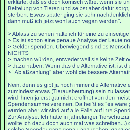
erklärte, daß es doch komisch wäre, wenn sie uns
Befreiung von Tieren und selbst aber dafür sorgt,
sterben. Etwas später ging sie sehr nachdenklic
dann muß ich jetzt wohl auch vegan werden".
> Ablass zu sehen halte ich für eine zu einseitig
> Es ist schon eine genaue Analyse der Leute n
> Gelder spenden. Überwiegend sind es Mensch
NICHTS
> machen würden, entweder weil sie keine Zeit o
> dazu haben. Wenn das die Alternative ist, ist di
> "Ablaßzahlung" aber wohl die bessere Alternat
Nein, denn es gibt ja noch immer die Alternative 
zumindest etwas (Tierausbeutung) sein zu lasse
wird ihnen ja erst gar nicht eröffnet von den meis
Spendensammelvereinen. Da heißt es "es wäre g
würden aber wir sind auf alle Fälle auf ihre Spe
Zur Analyse: Ich hatte in jahrelanger Tierschutza
wollte ich dazu doch auch mal was schreiben...) d
solche Spender ganz genau anzusehen; ganz egal