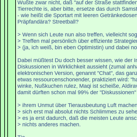
Wußte zwar nicht, daß "auf der Straße stattfinden
Tierrechte is, aber bitte, ersetze das durch Sa
- wie heißt die Sportart mit leeren Getränkedose
Präpfandära? Streetball?
> Wenn sich Leute nun also treffen, vielleicht so
> Treffen mal persönlich über effiziente Strategie
> (ja, ich weiß, bin eben Optimistin) und dabei no
Dabei müßtest Du doch besser wissen, wie der In
Diskussionen in Wirklichkeit aussieht (zumal an
elektronischen Version, genannt "Chat", das gan
etwas ressourcenschonender, praktiziert wird: "hal
winke, Nußkuchen rulez, Maqi ist scheiße, Aldirav
damit dürften schon mal 99% der "Diskussionen"
> ihrem Unmut über Tierausbeutung Luft machen,
> sich erst mal absolut nichts Schlimmes zu seh
> es ja erst dadurch, daß die meisten Leute ansc
> nichts anderes machen.