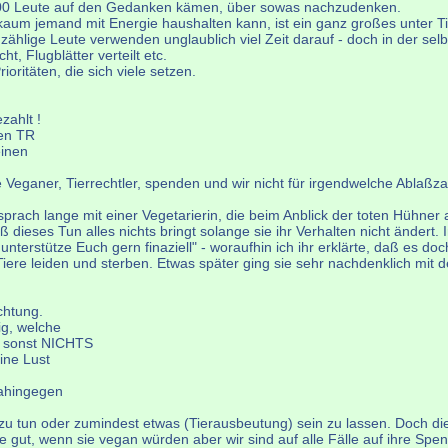
 100 Leute auf den Gedanken kämen, über sowas nachzudenken.
kaum jemand mit Energie haushalten kann, ist ein ganz großes unter Ti
zählige Leute verwenden unglaublich viel Zeit darauf - doch in der sel
, Flugblätter verteilt etc.
oritäten, die sich viele setzen.
zahlt !
hen TR
einen
te Veganer, Tierrechtler, spenden und wir nicht für irgendwelche Abla
sprach lange mit einer Vegetarierin, die beim Anblick der toten Hühner a
ß dieses Tun alles nichts bringt solange sie ihr Verhalten nicht änder
unterstütze Euch gern finaziell" - woraufhin ich ihr erklärte, daß es do
Tiere leiden und sterben. Etwas später ging sie sehr nachdenklich mit
chtung.
ig, welche
e sonst NICHTS
ine Lust
Dahingegen
 zu tun oder zumindest etwas (Tierausbeutung) sein zu lassen. Doch dies
gut, wenn sie vegan würden aber wir sind auf alle Fälle auf ihre Sp