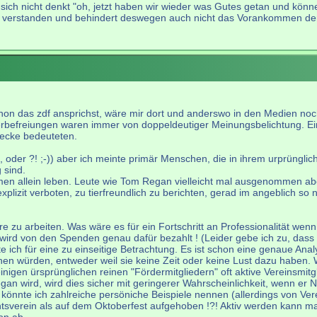
sich nicht denkt "oh, jetzt haben wir wieder was Gutes getan und könne
g verstanden und behindert deswegen auch nicht das Vorankommen der
on das zdf ansprichst, wäre mir dort und anderswo in den Medien noch
erbefreiungen waren immer von doppeldeutiger Meinungsbelichtung. Ein
ecke bedeuteten.
de, oder ?! ;-)) aber ich meinte primär Menschen, die in ihrem urprüngl
 sind.
hemen allein leben. Leute wie Tom Regan vielleicht mal ausgenommen ab
plizit verboten, zu tierfreundlich zu berichten, gerad im angeblich so 
iere zu arbeiten. Was wäre es für ein Fortschritt an Professionalität w
 wird von den Spenden genau dafür bezahlt ! (Leider gebe ich zu, dass
lte ich für eine zu einseitige Betrachtung. Es ist schon eine genaue A
würden, entweder weil sie keine Zeit oder keine Lust dazu haben. Wen
igen ürsprünglichen reinen "Fördermitgliedern" oft aktive Vereinsmitglie
gan wird, wird dies sicher mit geringerer Wahrscheinlichkeit, wenn er N
könnte ich zahlreiche persöniche Beispiele nennen (allerdings von Vere
htsverein als auf dem Oktoberfest aufgehoben !?! Aktiv werden kann 