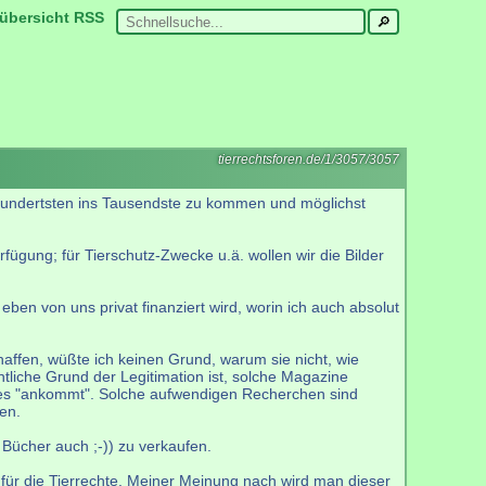
übersicht
RSS
tierrechtsforen.de/1/3057/3057
 Hundertsten ins Tausendste zu kommen und möglichst
fügung; für Tierschutz-Zwecke u.ä. wollen wir die Bilder
eben von uns privat finanziert wird, worin ich auch absolut
affen, wüßte ich keinen Grund, warum sie nicht, wie
tliche Grund der Legitimation ist, solche Magazine
 es "ankommt". Solche aufwendigen Recherchen sind
en.
Bücher auch ;-)) zu verkaufen.
 für die Tierrechte. Meiner Meinung nach wird man dieser