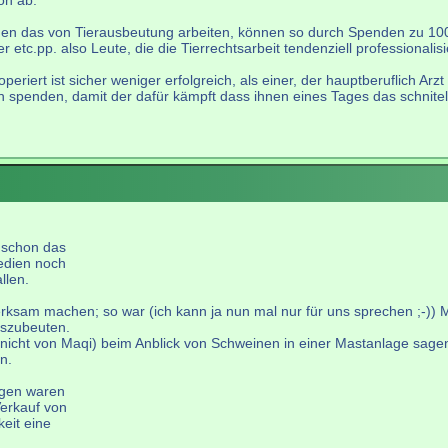
on ab.
egen das von Tierausbeutung arbeiten, können so durch Spenden zu 10
etc.pp. also Leute, die die Tierrechtsarbeit tendenziell professionalisi
eriert ist sicher weniger erfolgreich, als einer, der hauptberuflich Ar
 spenden, damit der dafür kämpft dass ihnen eines Tages das schnitel v
 schon das
Medien noch
llen.
erksam machen; so war (ich kann ja nun mal nur für uns sprechen ;-))
auszubeuten.
n, nicht von Maqi) beim Anblick von Schweinen in einer Mastanlage sag
n.
ngen waren
erkauf von
eit eine