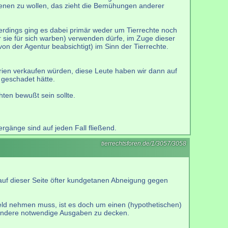
ienen zu wollen, das zieht die Bemühungen anderer
lerdings ging es dabei primär weder um Tierrechte noch
 sie für sich warben) verwenden dürfe, im Zuge dieser
on der Agentur beabsichtigt) im Sinn der Tierrechte.
rien verkaufen würden, diese Leute haben wir dann auf
 geschadet hätte.
ten bewußt sein sollte.
rgänge sind auf jeden Fall fließend.
tierrechtsforen.de/1/3057/3058
 auf dieser Seite öfter kundgetanen Abneigung gegen
 Geld nehmen muss, ist es doch um einen (hypothetischen)
er andere notwendige Ausgaben zu decken.