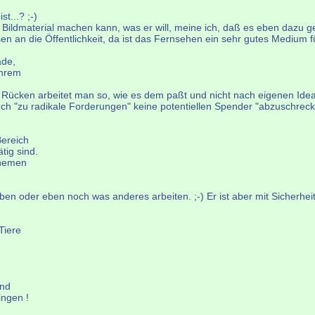
t...? ;-)
 Bildmaterial machen kann, was er will, meine ich, daß es eben dazu 
n an die Öffentlichkeit, da ist das Fernsehen ein sehr gutes Medium f
ade,
ihrem
 Rücken arbeitet man so, wie es dem paßt und nicht nach eigenen Idea
urch "zu radikale Forderungen" keine potentiellen Spender "abzuschreck
Bereich
tig sind.
sthemen
n oder eben noch was anderes arbeiten. ;-) Er ist aber mit Sicherhei
Tiere
und
ingen !