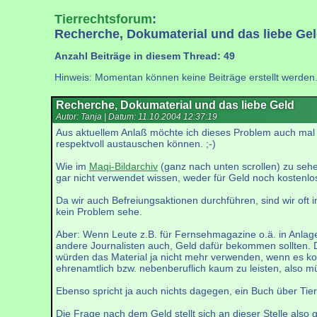
Tierrechtsforum
:
Recherche, Dokumaterial und das liebe Ge
Anzahl Beiträge in diesem Thread: 49
Hinweis: Momentan können keine Beiträge erstellt werden
Recherche, Dokumaterial und das liebe Geld
Autor: Tanja | Datum:
11.10.2004 12:37:19
Aus aktuellem Anlaß möchte ich dieses Problem auch mal
respektvoll austauschen können. ;-)
Wie im
Maqi-Bildarchiv
(ganz nach unten scrollen) zu sehen
gar nicht verwendet wissen, weder für Geld noch kostenlo
Da wir auch Befreiungsaktionen durchführen, sind wir oft i
kein Problem sehe.
Aber: Wenn Leute z.B. für Fernsehmagazine o.ä. in Anlage
andere Journalisten auch, Geld dafür bekommen sollten. Di
würden das Material ja nicht mehr verwenden, wenn es k
ehrenamtlich bzw. nebenberuflich kaum zu leisten, also 
Ebenso spricht ja auch nichts dagegen, ein Buch über Tie
Die Frage nach dem Geld stellt sich an dieser Stelle also