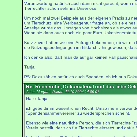
Verantwortung natürlich auch dann nicht gerecht, wenn m
Tierrechtler schon sehr ins Unseriöse.
Um noch mal zwei Beispiele aus der eigenen Praxis zu nen
um Tierschutz; eine Werbeagentur fragte an, ob sie eines
Anzeige wurde das Umsägen von Hochsitzen als etwas äußers
Wenn sie dann auch noch ein paar Euro Unkostenerstattun
Kurz zuvor hatten wir eine Anfrage bekommen, ob wir ein
die Nutzungsbedingungen im Bildarchiv hingewiesen, da s
Ich denke also, daß man da auf gar keinen Fall pauschali
Tanja
PS: Dazu zählen natürlich auch Spenden; ob ich nun Doku-
Re: Recherche, Dokumaterial und das liebe Gel
Autor: Morgan | Datum:
11.10.2004 14:09:07
Hallo Tanja,
ich gebe dir im wesentlichen Recht. Umso mehr verwunder
"Spendensammelvereine" zu wiedersprechen scheint.
Ebenso wie eine natürliche Person, die sich Tierrechte "
Verein bestellt, der sich für Tierrechte einsetzt und da