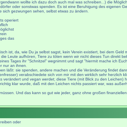
t (irgendwann wollte ich dazu doch auch mal was schreiben...) die Mögl
nderdörfer oder sonstwas spenden. Es ist eine Beruhigung des eigenen
te sich gezwungen sehen, selbst etwas zu ändern.
s operiert
flich
öglichst
rein
ages das
h ist, da, wie Du ja selbst sagst, kein Verein existiert, bei dem Geld 
die Leute aufhören, Tiere zu töten wenn wir nicht dieses Tun direkt b
nes Tages ihr "Schnitzel" wegnimmt und sagt "hiermit mache ich Euch 
r nur an ihnen.
ieben läßt: sie spenden, andere machen und die Veränderung findet dann
nfresser) verabschiedete sich von mir mit den wirklich sehr herzlich kl
as verändert und vegan werdet; diese Tiere (mit Blick zu den Leichen) 
 richtig klar wurde, daß mit den Leichen nichts passiert war, was außerh
n müssen. Und das kann so gut wie jeder, ganz ohne großen finanzielle
reiben oder