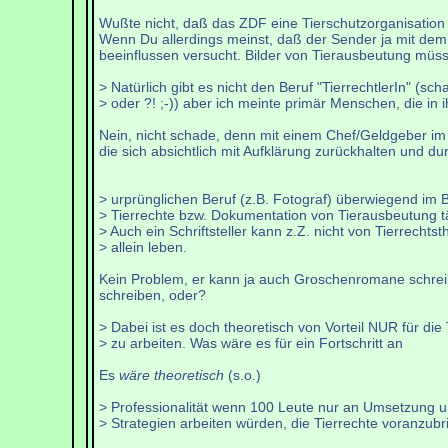
Wußte nicht, daß das ZDF eine Tierschutzorganisation is
Wenn Du allerdings meinst, daß der Sender ja mit dem
beeinflussen versucht. Bilder von Tierausbeutung müsse
> Natürlich gibt es nicht den Beruf "TierrechtlerIn" (sch
> oder ?! ;-)) aber ich meinte primär Menschen, die in 
Nein, nicht schade, denn mit einem Chef/Geldgeber im
die sich absichtlich mit Aufklärung zurückhalten und d
> urprünglichen Beruf (z.B. Fotograf) überwiegend im 
> Tierrechte bzw. Dokumentation von Tierausbeutung tä
> Auch ein Schriftsteller kann z.Z. nicht von Tierrecht
> allein leben.
Kein Problem, er kann ja auch Groschenromane schreibe
schreiben, oder?
> Dabei ist es doch theoretisch von Vorteil NUR für die 
> zu arbeiten. Was wäre es für ein Fortschritt an
Es
wäre theoretisch
(s.o.)
> Professionalität wenn 100 Leute nur an Umsetzung 
> Strategien arbeiten würden, die Tierrechte voranzubr