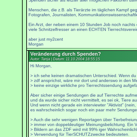
Spenden sicher als letzter aller möglichen Faktoren dav
Menschen, die z.B. als Tierärzte im täglichen Kampf g
Fotografen, Journalisten, Kommunikationswissenschaftler 
Ein Arzt, der neben einem 10 Stunden Job noch nachts op
viele Schnitzelfresser an einen ECHTEN Tierrechtsverein
aber just my2cent
Morgan
Veränderung durch Spenden?
Autor: Tanja | Datum:
11.10.2004 18:55:15
Hi Morgan,
> ich sehe keinen dramatischen Unterschied. Wenn du
> zdf ansprichst, wäre mir dort und anderswo in den 
> keine einzige wirkliche pro Tierrechtssendung aufgefa
Aber sicher einige Sendungen die auf Tierrechte aufm
und da wurde sicher nicht vermittelt, es sei ok, Tiere 
Und wenn nicht gerade ein interviewter "Aktivist" (nei
es wahrscheinlich sogar noch ein paar mehr Sendunge
> Auch die sehr wenigen Reportagen über Tierbefreiu
> immer von doppeldeutiger Meinungsbelichtung. Ein V
> Bildern an das ZDF wird mit 99% iger Wahrscheinlichk
> Verwendung für TierSCHUTZzwecke bedeuteten.