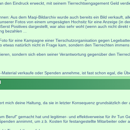
an den Eindruck erweckt, mit seinem Tierrechtsengagement Geld verd
nen: Aus dem Maqi-Bildarchiv wurde auch bereits ein Bild verkauft, al
 unserer Fotos von einem umgesägten Hochsitz für eine Anzeige (in der
t Positives dargestellt, war also sehr wohl (wenn auch nicht direkt v
g bezahlen ...
 Foto für eine Kampagne einer Tierschutzorganisation gegen Legebatte
o etwas natürlich nicht in Frage kam, sondern den Tierrechten immens
sieren, sondern sich eben seiner Verantwortung gegenüber den Tierrech
Material verkaufe oder Spenden annehme, ist fast schon egal, die Übe
d
t mich deine Haltung, da sie in letzter Konsequenz grundsätzlich der
zum Beruf" gemacht hat und legitimer- und effektiverweise für ihr Tun
für Spenden annimmt, um z.b. Kosten für festangestellte Mitarbeiter od