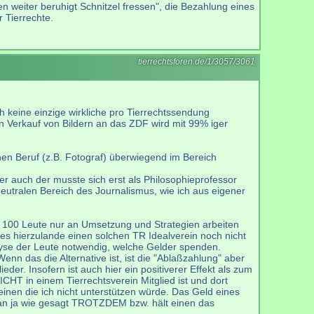
n weiter beruhigt Schnitzel fressen", die Bezahlung eines
 Tierrechte.
tierrechtsforen.de/1/3057/3061
 keine einzige wirkliche pro Tierrechtssendung
 Verkauf von Bildern an das ZDF wird mit 99% iger
ichen Beruf (z.B. Fotograf) überwiegend im Bereich
er auch der musste sich erst als Philosophieprofessor
neutralen Bereich des Journalismus, wie ich aus eigener
enn 100 Leute nur an Umsetzung und Strategien arbeiten
 es hierzulande einen solchen TR Idealverein noch nicht
nalyse der Leute notwendig, welche Gelder spenden.
n das die Alternative ist, ist die "Ablaßzahlung" aber
der. Insofern ist auch hier ein positiverer Effekt als zum
ICHT in einem Tierrechtsverein Mitglied ist und dort
inen die ich nicht unterstützen würde. Das Geld eines
man ja wie gesagt TROTZDEM bzw. hält einen das