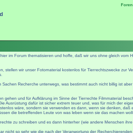
Foren
ld
.
 hier im Forum thematisieren und hoffe, daß wir uns ohne gleich vom
, stellen wir unser Fotomaterial kostenlos für Tierrechtszwecke zur Ver
s.
n Sachen Recherche unterwegs, was bestimmt auch nicht billig ist aber 
n gehen und für Aufklärung im Sinne der Tierrechte Filmmaterial besch
e Ausrüstung dafür ist sicher extrem teuer und, was für mich der eigen
ostenlos wäre, sondern sie verwenden es dann, wenn sie denken, daß
müssen die betreffenden Leute von was leben wenn sie das machen woll
rrechte zu schreiben und es dann hinterher (wie andere Menschen ihre 
 gar nicht so sehr wie die nach der Veranwortung der Recherchierenden