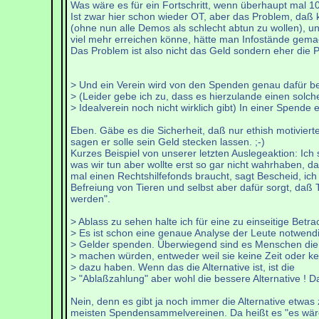
Was wäre es für ein Fortschritt, wenn überhaupt mal
Ist zwar hier schon wieder OT, aber das Problem, daß 
(ohne nun alle Demos als schlecht abtun zu wollen), un
viel mehr erreichen könne, hätte man Infostände gemacht
Das Problem ist also nicht das Geld sondern eher die Pri
> Und ein Verein wird von den Spenden genau dafür be
> (Leider gebe ich zu, dass es hierzulande einen solc
> Idealverein noch nicht wirklich gibt) In einer Spende 
Eben. Gäbe es die Sicherheit, daß nur ethish motivier
sagen er solle sein Geld stecken lassen. ;-)
Kurzes Beispiel von unserer letzten Auslegeaktion: Ich 
was wir tun aber wollte erst so gar nicht wahrhaben, da
mal einen Rechtshilfefonds braucht, sagt Bescheid, ich 
Befreiung von Tieren und selbst aber dafür sorgt, daß 
werden".
> Ablass zu sehen halte ich für eine zu einseitige Betra
> Es ist schon eine genaue Analyse der Leute notwend
> Gelder spenden. Überwiegend sind es Menschen di
> machen würden, entweder weil sie keine Zeit oder ke
> dazu haben. Wenn das die Alternative ist, ist die
> "Ablaßzahlung" aber wohl die bessere Alternative ! 
Nein, denn es gibt ja noch immer die Alternative etwas
meisten Spendensammelvereinen. Da heißt es "es wäre 