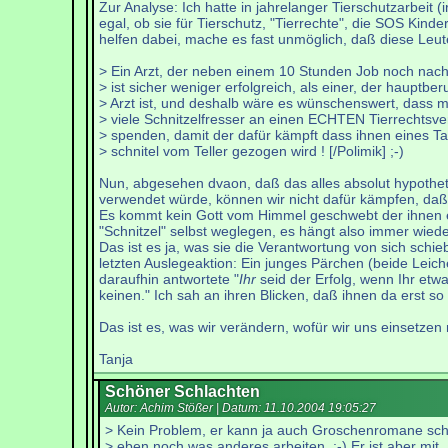
Zur Analyse: Ich hatte in jahrelanger Tierschutzarbei
egal, ob sie für Tierschutz, "Tierrechte", die SOS Ki
helfen dabei, mache es fast unmöglich, daß diese Leu
> Ein Arzt, der neben einem 10 Stunden Job noch nacht
> ist sicher weniger erfolgreich, als einer, der hauptberu
> Arzt ist, und deshalb wäre es wünschenswert, dass m
> viele Schnitzelfresser an einen ECHTEN Tierrechtsve
> spenden, damit der dafür kämpft dass ihnen eines T
> schnitel vom Teller gezogen wird ! [/Polimik] ;-)
Nun, abgesehen dvaon, daß das alles absolut hypothetisc
verwendet würde, können wir nicht dafür kämpfen, daß 
Es kommt kein Gott vom Himmel geschwebt der ihnen ei
"Schnitzel" selbst weglegen, es hängt also immer wiede
Das ist es ja, was sie die Verantwortung von sich sch
letzten Auslegeaktion: Ein junges Pärchen (beide Leiche
daraufhin antwortete "
Ihr
seid der Erfolg, wenn Ihr etw
keinen." Ich sah an ihren Blicken, daß ihnen da erst so
Das ist es, was wir verändern, wofür wir uns einsetze
Tanja
Schöner Schlachten
Autor: Achim Stößer | Datum:
11.10.2004 19:05:27
> Kein Problem, er kann ja auch Groschenromane sch
> eben noch was anderes arbeiten. ;-) Er ist aber mit