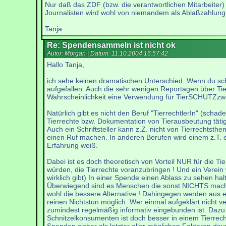
Nur daß das ZDF (bzw. die verantwortlichen Mitarbeiter) 
Journalisten wird wohl von niemandem als Ablaßzahlun
Tanja
Re: Spendensammeln ist nicht ok
Autor: Morgan | Datum:
11.10.2004 16:57:42
Hallo Tanja,
ich sehe keinen dramatischen Unterschied. Wenn du sch
aufgefallen. Auch die sehr wenigen Reportagen über Ti
Wahrscheinlichkeit eine Verwendung für TierSCHUTZzw
Natürlich gibt es nicht den Beruf "TierrechtlerIn" (scha
Tierrechte bzw. Dokumentation von Tierausbeutung tätig
Auch ein Schriftsteller kann z.Z. nicht von Tierrechtst
einen Ruf machen. In anderen Berufen wird einem z.T. ex
Erfahrung weiß.
Dabei ist es doch theoretisch von Vorteil NUR für die T
würden, die Tierrechte voranzubringen ! Und ein Verein
wirklich gibt) In einer Spende einen Ablass zu sehen ha
Überwiegend sind es Menschen die sonst NICHTS machen 
wohl die bessere Alternative ! Dahingegen werden aus ein
reinen Nichtstun möglich. Wer einmal aufgeklärt nicht ve
zumindest regelmäßig informativ eingebunden ist. Dazu 
Schnitzelkonsumenten ist doch besser in einem Tierrec