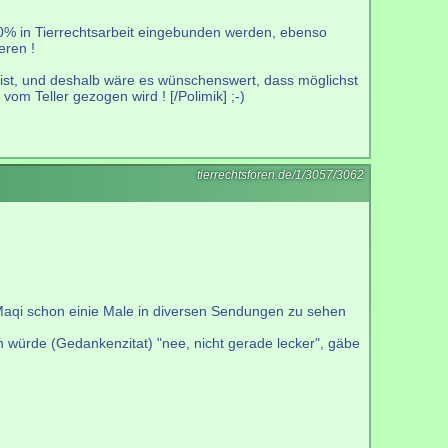
0% in Tierrechtsarbeit eingebunden werden, ebenso
eren !
zt ist, und deshalb wäre es wünschenswert, dass möglichst
om Teller gezogen wird ! [/Polimik] ;-)
tierrechtsforen.de/1/3057/3062
 Maqi schon einie Male in diversen Sendungen zu sehen
en würde (Gedankenzitat) "nee, nicht gerade lecker", gäbe