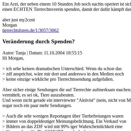
Ein Arzt, der neben einem 10 Stunden Job noch nachts operiert ist sich
einen ECHTEN Tierrechtsverein spenden, damit der dafür kämpft dass 
aber just my2cent
Morgan
tierrechtsforen.de/1/3057/3062
Veränderung durch Spenden?
Autor: Tanja | Datum:
11.10.2004 18:55:15
Hi Morgan,
> ich sehe keinen dramatischen Unterschied. Wenn du schon das
> zdf ansprichst, wäre mir dort und anderswo in den Medien noch
> keine einzige wirkliche pro Tierrechtssendung aufgefallen.
Aber sicher einige Sendungen die auf Tierrechte aufmerksam machen; 
vermittelt, es sei ok, Tiere auszubeuten.
Und wenn nicht gerade ein interviewter "Aktivist" (nein, nicht von 
sogar noch ein paar mehr Sendungen.
> Auch die sehr wenigen Reportagen über Tierbefreiungen waren
> immer von doppeldeutiger Meinungsbelichtung. Ein Verkauf von
> Bildern an das ZDF wird mit 99% iger Wahrscheinlichkeit eine