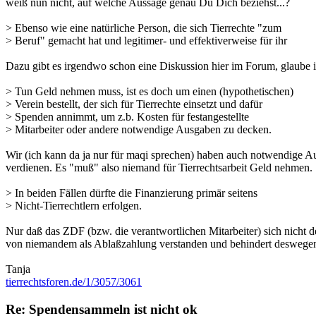
weiß nun nicht, auf welche Aussage genau Du Dich beziehst...?
> Ebenso wie eine natürliche Person, die sich Tierrechte "zum
> Beruf" gemacht hat und legitimer- und effektiverweise für ihr
Dazu gibt es irgendwo schon eine Diskussion hier im Forum, glaube ich
> Tun Geld nehmen muss, ist es doch um einen (hypothetischen)
> Verein bestellt, der sich für Tierrechte einsetzt und dafür
> Spenden annimmt, um z.b. Kosten für festangestellte
> Mitarbeiter oder andere notwendige Ausgaben zu decken.
Wir (ich kann da ja nur für maqi sprechen) haben auch notwendige Au
verdienen. Es "muß" also niemand für Tierrechtsarbeit Geld nehmen.
> In beiden Fällen dürfte die Finanzierung primär seitens
> Nicht-Tierrechtlern erfolgen.
Nur daß das ZDF (bzw. die verantwortlichen Mitarbeiter) sich nicht d
von niemandem als Ablaßzahlung verstanden und behindert deswegen
Tanja
tierrechtsforen.de/1/3057/3061
Re: Spendensammeln ist nicht ok