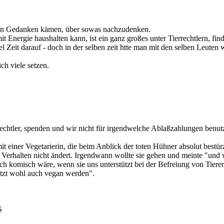
 den Gedanken kämen, über sowas nachzudenken.
 Energie haushalten kann, ist ein ganz großes unter Tierrechtlern, fi
l Zeit darauf - doch in der selben zeit htte man mit den selben Leuten 
ich viele setzen.
rrechtler, spenden und wir nicht für irgendwelche Ablaßzahlungen benu
 einer Vegetarierin, die beim Anblick der toten Hühner absolut bestürzt 
hr Verhalten nicht ändert. Irgendwann wollte sie gehen und meinte "und
doch komisch wäre, wenn sie uns unterstützt bei der Befreiung von Tieren
etzt wohl auch vegan werden".
S