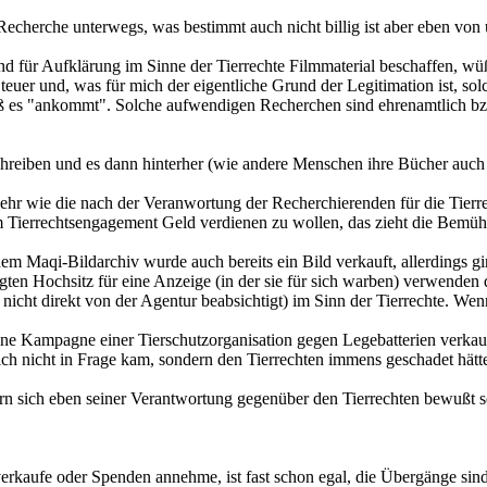
echerche unterwegs, was bestimmt auch nicht billig ist aber eben von u
 für Aufklärung im Sinne der Tierrechte Filmmaterial beschaffen, wüß
 teuer und, was für mich der eigentliche Grund der Legitimation ist, 
ß es "ankommt". Solche aufwendigen Recherchen sind ehrenamtlich bzw
chreiben und es dann hinterher (wie andere Menschen ihre Bücher auch 
so sehr wie die nach der Veranwortung der Recherchierenden für die Ti
 Tierrechtsengagement Geld verdienen zu wollen, das zieht die Bemühu
m Maqi-Bildarchiv wurde auch bereits ein Bild verkauft, allerdings gi
ägten Hochsitz für eine Anzeige (in der sie für sich warben) verwend
h nicht direkt von der Agentur beabsichtigt) im Sinn der Tierrechte. We
ine Kampagne einer Tierschutzorganisation gegen Legebatterien verkau
ch nicht in Frage kam, sondern den Tierrechten immens geschadet hätt
ern sich eben seiner Verantwortung gegenüber den Tierrechten bewußt se
rkaufe oder Spenden annehme, ist fast schon egal, die Übergänge sind 