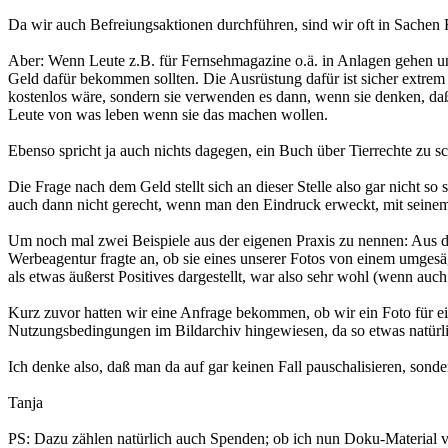
Da wir auch Befreiungsaktionen durchführen, sind wir oft in Sachen R
Aber: Wenn Leute z.B. für Fernsehmagazine o.ä. in Anlagen gehen und
Geld dafür bekommen sollten. Die Ausrüstung dafür ist sicher extrem
kostenlos wäre, sondern sie verwenden es dann, wenn sie denken, da
Leute von was leben wenn sie das machen wollen.
Ebenso spricht ja auch nichts dagegen, ein Buch über Tierrechte zu s
Die Frage nach dem Geld stellt sich an dieser Stelle also gar nicht 
auch dann nicht gerecht, wenn man den Eindruck erweckt, mit seinem
Um noch mal zwei Beispiele aus der eigenen Praxis zu nennen: Aus de
Werbeagentur fragte an, ob sie eines unserer Fotos von einem umges
als etwas äußerst Positives dargestellt, war also sehr wohl (wenn auc
Kurz zuvor hatten wir eine Anfrage bekommen, ob wir ein Foto für e
Nutzungsbedingungen im Bildarchiv hingewiesen, da so etwas natürli
Ich denke also, daß man da auf gar keinen Fall pauschalisieren, sond
Tanja
PS: Dazu zählen natürlich auch Spenden; ob ich nun Doku-Material ve