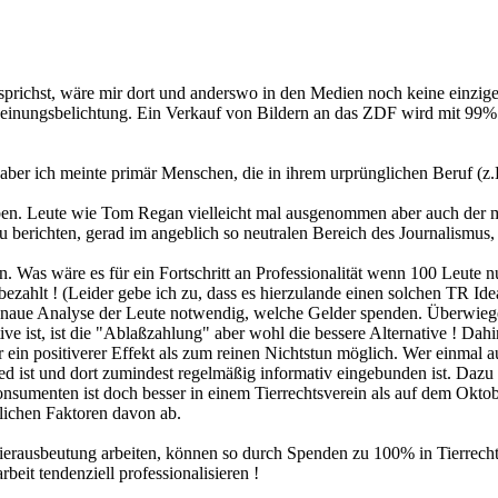
prichst, wäre mir dort und anderswo in den Medien noch keine einzige
Meinungsbelichtung. Ein Verkauf von Bildern an das ZDF wird mit 9
;-)) aber ich meinte primär Menschen, die in ihrem urprünglichen Beruf
leben. Leute wie Tom Regan vielleicht mal ausgenommen aber auch der m
zu berichten, gerad im angeblich so neutralen Bereich des Journalismus
en. Was wäre es für ein Fortschritt an Professionalität wenn 100 Leute
ahlt ! (Leider gebe ich zu, dass es hierzulande einen solchen TR Idea
ine genaue Analyse der Leute notwendig, welche Gelder spenden. Über
tive ist, ist die "Ablaßzahlung" aber wohl die bessere Alternative ! Da
er ein positiverer Effekt als zum reinen Nichtstun möglich. Wer einmal a
d ist und dort zumindest regelmäßig informativ eingebunden ist. Dazu 
konsumenten ist doch besser in einem Tierrechtsverein als auf dem Okt
lichen Faktoren davon ab.
ierausbeutung arbeiten, können so durch Spenden zu 100% in Tierrecht
beit tendenziell professionalisieren !