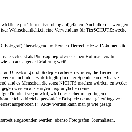
 wirkliche pro Tierrechtssendung aufgefallen. Auch die sehr wenigen
9% iger Wahrscheinlichkeit eine Verwendung für TierSCHUTZzwecke
 (z.B. Fotograf) überwiegend im Bereich Tierrechte bzw. Dokumentation
usste sich erst als Philosophieprofessor einen Ruf machen. In
, wie ich aus eigener Erfahrung weiß.
 nur an Umsetzung und Strategien arbeiten würden, die Tierrechte
lverein noch nicht wirklich gibt) In einer Spende einen Ablass zu
wiegend sind es Menschen die sonst NICHTS machen würden, entweder
hingegen werden aus einigen ürsprünglichen reinen
ufgeklärt nicht vegan wird, wird dies sicher mit geringerer
könnte ich zahlreiche persöniche Beispiele nennen (allerdings von
oberfest aufgehoben !?! Aktiv werden kann man ja wie gesagt
sarbeit eingebunden werden, ebenso Fotografen, Journalisten,