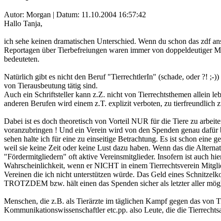
Autor: Morgan | Datum:
11.10.2004 16:57:42
Hallo Tanja,
ich sehe keinen dramatischen Unterschied. Wenn du schon das zdf ans
Reportagen über Tierbefreiungen waren immer von doppeldeutiger 
bedeuteten.
Natürlich gibt es nicht den Beruf "TierrechtlerIn" (schade, oder ?! 
von Tierausbeutung tätig sind.
Auch ein Schriftsteller kann z.Z. nicht von Tierrechtsthemen allein 
anderen Berufen wird einem z.T. explizit verboten, zu tierfreundlich 
Dabei ist es doch theoretisch von Vorteil NUR für die Tiere zu arbeit
voranzubringen ! Und ein Verein wird von den Spenden genau dafür bez
sehen halte ich für eine zu einseitige Betrachtung. Es ist schon e
weil sie keine Zeit oder keine Lust dazu haben. Wenn das die Alterna
"Fördermitgliedern" oft aktive Vereinsmitglieder. Insofern ist auch hi
Wahrscheinlichkeit, wenn er NICHT in einem Tierrechtsverein Mitglie
Vereinen die ich nicht unterstützen würde. Das Geld eines Schnitzel
TROTZDEM bzw. hält einen das Spenden sicher als letzter aller mög
Menschen, die z.B. als Tierärzte im täglichen Kampf gegen das von T
Kommunikationswissenschaftler etc.pp. also Leute, die die Tierrechtsar