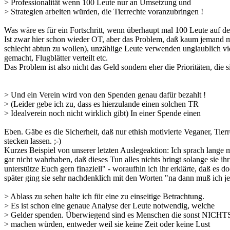
> Professionalität wenn 100 Leute nur an Umsetzung und
> Strategien arbeiten würden, die Tierrechte voranzubringen !
Was wäre es für ein Fortschritt, wenn überhaupt mal 100 Leute auf
Ist zwar hier schon wieder OT, aber das Problem, daß kaum jemand mit
schlecht abtun zu wollen), unzählige Leute verwenden unglaublich vie
gemacht, Flugblätter verteilt etc.
Das Problem ist also nicht das Geld sondern eher die Prioritäten, die s
> Und ein Verein wird von den Spenden genau dafür bezahlt !
> (Leider gebe ich zu, dass es hierzulande einen solchen TR
> Idealverein noch nicht wirklich gibt) In einer Spende einen
Eben. Gäbe es die Sicherheit, daß nur ethish motivierte Veganer, Tie
stecken lassen. ;-)
Kurzes Beispiel von unserer letzten Auslegeaktion: Ich sprach lange mit
gar nicht wahrhaben, daß dieses Tun alles nichts bringt solange sie i
unterstütze Euch gern finaziell" - woraufhin ich ihr erklärte, daß es 
später ging sie sehr nachdenklich mit den Worten "na dann muß ich j
> Ablass zu sehen halte ich für eine zu einseitige Betrachtung.
> Es ist schon eine genaue Analyse der Leute notwendig, welche
> Gelder spenden. Überwiegend sind es Menschen die sonst NICHT
> machen würden, entweder weil sie keine Zeit oder keine Lust