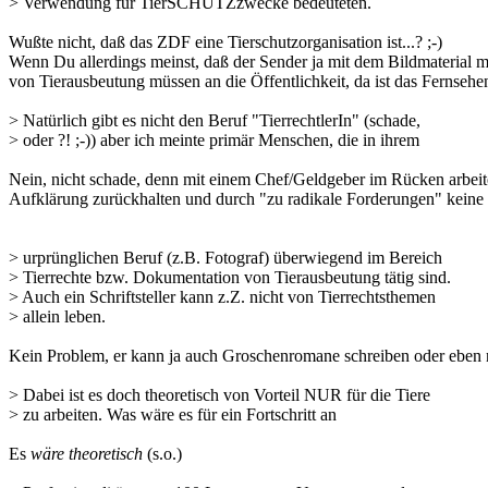
> Verwendung für TierSCHUTZzwecke bedeuteten.
Wußte nicht, daß das ZDF eine Tierschutzorganisation ist...? ;-)
Wenn Du allerdings meinst, daß der Sender ja mit dem Bildmaterial m
von Tierausbeutung müssen an die Öffentlichkeit, da ist das Fernsehe
> Natürlich gibt es nicht den Beruf "TierrechtlerIn" (schade,
> oder ?! ;-)) aber ich meinte primär Menschen, die in ihrem
Nein, nicht schade, denn mit einem Chef/Geldgeber im Rücken arbeitet
Aufklärung zurückhalten und durch "zu radikale Forderungen" keine 
> urprünglichen Beruf (z.B. Fotograf) überwiegend im Bereich
> Tierrechte bzw. Dokumentation von Tierausbeutung tätig sind.
> Auch ein Schriftsteller kann z.Z. nicht von Tierrechtsthemen
> allein leben.
Kein Problem, er kann ja auch Groschenromane schreiben oder eben no
> Dabei ist es doch theoretisch von Vorteil NUR für die Tiere
> zu arbeiten. Was wäre es für ein Fortschritt an
Es
wäre theoretisch
(s.o.)