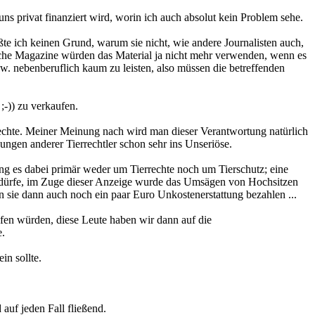
ns privat finanziert wird, worin ich auch absolut kein Problem sehe.
te ich keinen Grund, warum sie nicht, wie andere Journalisten auch,
solche Magazine würden das Material ja nicht mehr verwenden, wenn es
. nebenberuflich kaum zu leisten, also müssen die betreffenden
;-)) zu verkaufen.
errechte. Meiner Meinung nach wird man dieser Verantwortung natürlich
ngen anderer Tierrechtler schon sehr ins Unseriöse.
ng es dabei primär weder um Tierrechte noch um Tierschutz; eine
en dürfe, im Zuge dieser Anzeige wurde das Umsägen von Hochsitzen
nn sie dann auch noch ein paar Euro Unkostenerstattung bezahlen ...
fen würden, diese Leute haben wir dann auf die
e.
in sollte.
auf jeden Fall fließend.