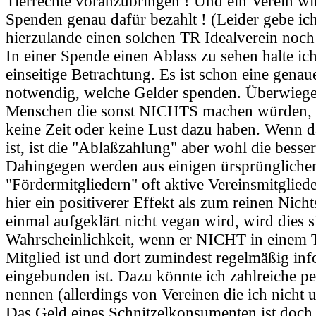
Tierrechte voranzubringen ! Und ein Verein w
Spenden genau dafür bezahlt ! (Leider gebe ich
hierzulande einen solchen TR Idealverein noch 
In einer Spende einen Ablass zu sehen halte ich
einseitige Betrachtung. Es ist schon eine gena
notwendig, welche Gelder spenden. Überwiege
Menschen die sonst NICHTS machen würden, e
keine Zeit oder keine Lust dazu haben. Wenn da
ist, ist die "Ablaßzahlung" aber wohl die besser
Dahingegen werden aus einigen ürsprünglichen
"Fördermitgliedern" oft aktive Vereinsmitgliede
hier ein positiverer Effekt als zum reinen Nich
einmal aufgeklärt nicht vegan wird, wird dies s
Wahrscheinlichkeit, wenn er NICHT in einem T
Mitglied ist und dort zumindest regelmäßig inf
eingebunden ist. Dazu könnte ich zahlreiche pe
nennen (allerdings von Vereinen die ich nicht 
Das Geld eines Schnitzelkonsumenten ist doch 