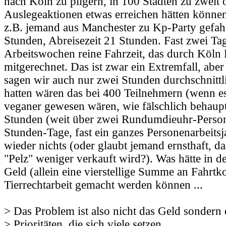
nach Köln zu pilgern, in 100 Städten zu zweit o
Auslegeaktionen etwas erreichen hätten können.
z.B. jemand aus Manchester zu Kp-Party gefahr
Stunden, Abreisezeit 21 Stunden. Fast zwei Ta
Arbeitswochen reine Fahrzeit, das durch Köln 
mitgerechnet. Das ist zwar ein Extremfall, abe
sagen wir auch nur zwei Stunden durchschnittl
hatten wären das bei 400 Teilnehmern (wenn e
veganer gewesen wären, wie fälschlich behaup
Stunden (weit über zwei Rundumdieuhr-Perso
Stunden-Tage, fast ein ganzes Personenarbeitsj
wieder nichts (oder glaubt jemand ernsthaft, d
"Pelz" weniger verkauft wird?). Was hätte in d
Geld (allein eine vierstellige Summe an Fahrtko
Tierrechtarbeit gemacht werden können ...
> Das Problem ist also nicht das Geld sondern 
> Prioritäten, die sich viele setzen.