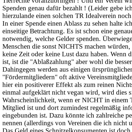
Tierrechte voranzubringen ! Und ein Verein w
Spenden genau dafür bezahlt ! (Leider gebe ich
hierzulande einen solchen TR Idealverein noch 
In einer Spende einen Ablass zu sehen halte ich
einseitige Betrachtung. Es ist schon eine gena
notwendig, welche Gelder spenden. Überwiege
Menschen die sonst NICHTS machen würden, e
keine Zeit oder keine Lust dazu haben. Wenn da
ist, ist die "Ablaßzahlung" aber wohl die besser
Dahingegen werden aus einigen ürsprünglichen
"Fördermitgliedern" oft aktive Vereinsmitgliede
hier ein positiverer Effekt als zum reinen Nich
einmal aufgeklärt nicht vegan wird, wird dies s
Wahrscheinlichkeit, wenn er NICHT in einem T
Mitglied ist und dort zumindest regelmäßig inf
eingebunden ist. Dazu könnte ich zahlreiche pe
nennen (allerdings von Vereinen die ich nicht 
Das Geld eines Schnitzelkonsumenten ist doch 