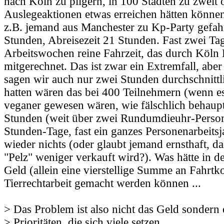
nach Köln zu pilgern, in 100 Städten zu zweit o
Auslegeaktionen etwas erreichen hätten können.
z.B. jemand aus Manchester zu Kp-Party gefahr
Stunden, Abreisezeit 21 Stunden. Fast zwei Ta
Arbeitswochen reine Fahrzeit, das durch Köln 
mitgerechnet. Das ist zwar ein Extremfall, abe
sagen wir auch nur zwei Stunden durchschnittl
hatten wären das bei 400 Teilnehmern (wenn e
veganer gewesen wären, wie fälschlich behaup
Stunden (weit über zwei Rundumdieuhr-Perso
Stunden-Tage, fast ein ganzes Personenarbeitsj
wieder nichts (oder glaubt jemand ernsthaft, d
"Pelz" weniger verkauft wird?). Was hätte in d
Geld (allein eine vierstellige Summe an Fahrtko
Tierrechtarbeit gemacht werden können ...
> Das Problem ist also nicht das Geld sondern 
> Prioritäten, die sich viele setzen.