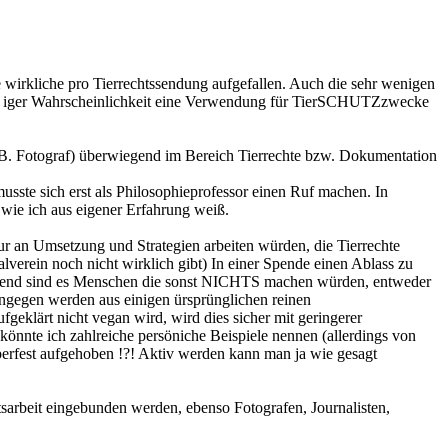
 wirkliche pro Tierrechtssendung aufgefallen. Auch die sehr wenigen
9% iger Wahrscheinlichkeit eine Verwendung für TierSCHUTZzwecke
 (z.B. Fotograf) überwiegend im Bereich Tierrechte bzw. Dokumentation
usste sich erst als Philosophieprofessor einen Ruf machen. In
, wie ich aus eigener Erfahrung weiß.
 nur an Umsetzung und Strategien arbeiten würden, die Tierrechte
lverein noch nicht wirklich gibt) In einer Spende einen Ablass zu
wiegend sind es Menschen die sonst NICHTS machen würden, entweder
hingegen werden aus einigen ürsprünglichen reinen
ufgeklärt nicht vegan wird, wird dies sicher mit geringerer
könnte ich zahlreiche persöniche Beispiele nennen (allerdings von
oberfest aufgehoben !?! Aktiv werden kann man ja wie gesagt
sarbeit eingebunden werden, ebenso Fotografen, Journalisten,