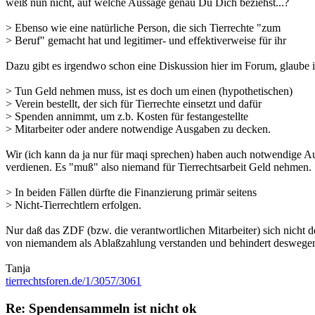
weiß nun nicht, auf welche Aussage genau Du Dich beziehst...?
> Ebenso wie eine natürliche Person, die sich Tierrechte "zum
> Beruf" gemacht hat und legitimer- und effektiverweise für ihr
Dazu gibt es irgendwo schon eine Diskussion hier im Forum, glaube ich
> Tun Geld nehmen muss, ist es doch um einen (hypothetischen)
> Verein bestellt, der sich für Tierrechte einsetzt und dafür
> Spenden annimmt, um z.b. Kosten für festangestellte
> Mitarbeiter oder andere notwendige Ausgaben zu decken.
Wir (ich kann da ja nur für maqi sprechen) haben auch notwendige Au
verdienen. Es "muß" also niemand für Tierrechtsarbeit Geld nehmen.
> In beiden Fällen dürfte die Finanzierung primär seitens
> Nicht-Tierrechtlern erfolgen.
Nur daß das ZDF (bzw. die verantwortlichen Mitarbeiter) sich nicht d
von niemandem als Ablaßzahlung verstanden und behindert deswegen
Tanja
tierrechtsforen.de/1/3057/3061
Re: Spendensammeln ist nicht ok