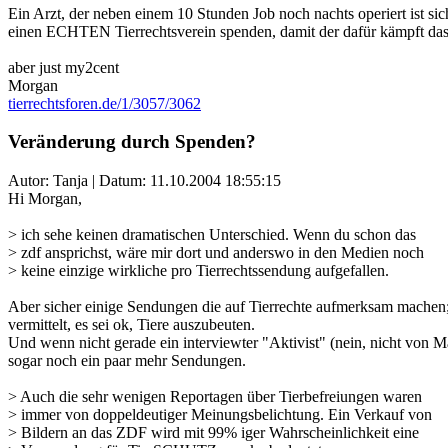
Ein Arzt, der neben einem 10 Stunden Job noch nachts operiert ist sich
einen ECHTEN Tierrechtsverein spenden, damit der dafür kämpft dass 
aber just my2cent
Morgan
tierrechtsforen.de/1/3057/3062
Veränderung durch Spenden?
Autor: Tanja | Datum:
11.10.2004 18:55:15
Hi Morgan,
> ich sehe keinen dramatischen Unterschied. Wenn du schon das
> zdf ansprichst, wäre mir dort und anderswo in den Medien noch
> keine einzige wirkliche pro Tierrechtssendung aufgefallen.
Aber sicher einige Sendungen die auf Tierrechte aufmerksam machen; 
vermittelt, es sei ok, Tiere auszubeuten.
Und wenn nicht gerade ein interviewter "Aktivist" (nein, nicht von 
sogar noch ein paar mehr Sendungen.
> Auch die sehr wenigen Reportagen über Tierbefreiungen waren
> immer von doppeldeutiger Meinungsbelichtung. Ein Verkauf von
> Bildern an das ZDF wird mit 99% iger Wahrscheinlichkeit eine