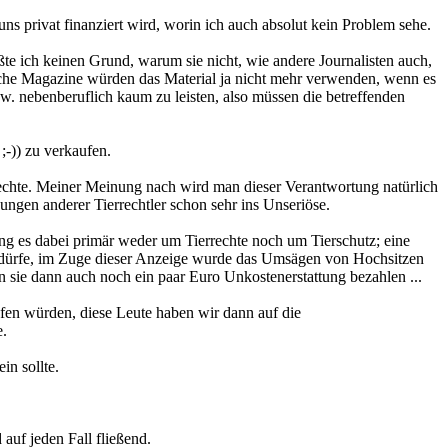
ns privat finanziert wird, worin ich auch absolut kein Problem sehe.
te ich keinen Grund, warum sie nicht, wie andere Journalisten auch,
solche Magazine würden das Material ja nicht mehr verwenden, wenn es
. nebenberuflich kaum zu leisten, also müssen die betreffenden
;-)) zu verkaufen.
errechte. Meiner Meinung nach wird man dieser Verantwortung natürlich
ngen anderer Tierrechtler schon sehr ins Unseriöse.
ng es dabei primär weder um Tierrechte noch um Tierschutz; eine
en dürfe, im Zuge dieser Anzeige wurde das Umsägen von Hochsitzen
nn sie dann auch noch ein paar Euro Unkostenerstattung bezahlen ...
fen würden, diese Leute haben wir dann auf die
e.
in sollte.
auf jeden Fall fließend.