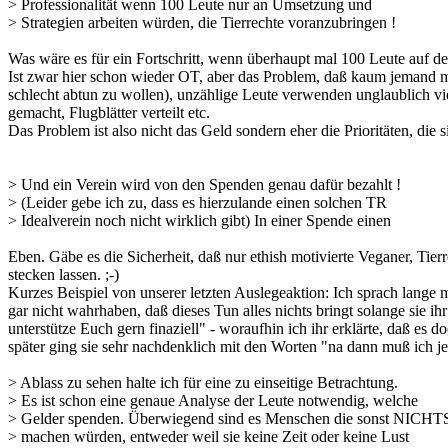
> Professionalität wenn 100 Leute nur an Umsetzung und
> Strategien arbeiten würden, die Tierrechte voranzubringen !
Was wäre es für ein Fortschritt, wenn überhaupt mal 100 Leute auf
Ist zwar hier schon wieder OT, aber das Problem, daß kaum jemand mit
schlecht abtun zu wollen), unzählige Leute verwenden unglaublich vie
gemacht, Flugblätter verteilt etc.
Das Problem ist also nicht das Geld sondern eher die Prioritäten, die s
> Und ein Verein wird von den Spenden genau dafür bezahlt !
> (Leider gebe ich zu, dass es hierzulande einen solchen TR
> Idealverein noch nicht wirklich gibt) In einer Spende einen
Eben. Gäbe es die Sicherheit, daß nur ethish motivierte Veganer, Tie
stecken lassen. ;-)
Kurzes Beispiel von unserer letzten Auslegeaktion: Ich sprach lange mit
gar nicht wahrhaben, daß dieses Tun alles nichts bringt solange sie i
unterstütze Euch gern finaziell" - woraufhin ich ihr erklärte, daß es 
später ging sie sehr nachdenklich mit den Worten "na dann muß ich j
> Ablass zu sehen halte ich für eine zu einseitige Betrachtung.
> Es ist schon eine genaue Analyse der Leute notwendig, welche
> Gelder spenden. Überwiegend sind es Menschen die sonst NICHT
> machen würden, entweder weil sie keine Zeit oder keine Lust