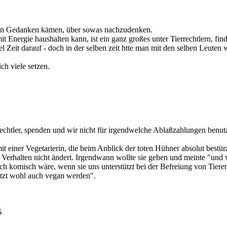
 den Gedanken kämen, über sowas nachzudenken.
 Energie haushalten kann, ist ein ganz großes unter Tierrechtlern, fi
l Zeit darauf - doch in der selben zeit htte man mit den selben Leuten 
ich viele setzen.
rrechtler, spenden und wir nicht für irgendwelche Ablaßzahlungen benu
 einer Vegetarierin, die beim Anblick der toten Hühner absolut bestürzt 
hr Verhalten nicht ändert. Irgendwann wollte sie gehen und meinte "und
doch komisch wäre, wenn sie uns unterstützt bei der Befreiung von Tieren
etzt wohl auch vegan werden".
S