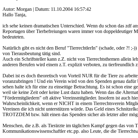
Autor: Morgan | Datum:
11.10.2004 16:57:42
Hallo Tanja,
ich sehe keinen dramatischen Unterschied. Wenn du schon das zdf ans
Reportagen über Tierbefreiungen waren immer von doppeldeutiger 
bedeuteten.
Natürlich gibt es nicht den Beruf "TierrechtlerIn" (schade, oder ?! 
von Tierausbeutung tätig sind.
Auch ein Schriftsteller kann z.Z. nicht von Tierrechtsthemen allein 
anderen Berufen wird einem z.T. explizit verboten, zu tierfreundlich 
Dabei ist es doch theoretisch von Vorteil NUR für die Tiere zu arbeit
voranzubringen ! Und ein Verein wird von den Spenden genau dafür bez
sehen halte ich für eine zu einseitige Betrachtung. Es ist schon e
weil sie keine Zeit oder keine Lust dazu haben. Wenn das die Alterna
"Fördermitgliedern" oft aktive Vereinsmitglieder. Insofern ist auch hi
Wahrscheinlichkeit, wenn er NICHT in einem Tierrechtsverein Mitglie
Vereinen die ich nicht unterstützen würde. Das Geld eines Schnitzel
TROTZDEM bzw. hält einen das Spenden sicher als letzter aller mög
Menschen, die z.B. als Tierärzte im täglichen Kampf gegen das von T
Kommunikationswissenschaftler etc.pp. also Leute, die die Tierrechtsar