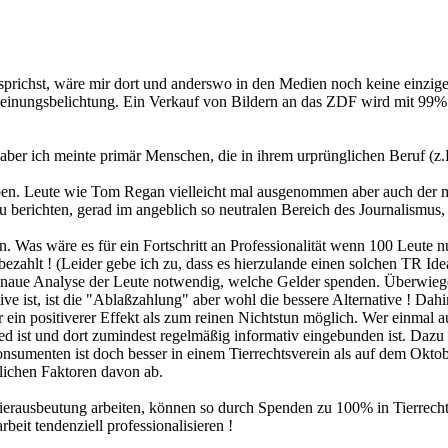
prichst, wäre mir dort und anderswo in den Medien noch keine einzige
Meinungsbelichtung. Ein Verkauf von Bildern an das ZDF wird mit 9
;-)) aber ich meinte primär Menschen, die in ihrem urprünglichen Beruf
leben. Leute wie Tom Regan vielleicht mal ausgenommen aber auch der m
zu berichten, gerad im angeblich so neutralen Bereich des Journalismus
en. Was wäre es für ein Fortschritt an Professionalität wenn 100 Leute
ahlt ! (Leider gebe ich zu, dass es hierzulande einen solchen TR Idea
ine genaue Analyse der Leute notwendig, welche Gelder spenden. Über
tive ist, ist die "Ablaßzahlung" aber wohl die bessere Alternative ! Da
er ein positiverer Effekt als zum reinen Nichtstun möglich. Wer einmal a
d ist und dort zumindest regelmäßig informativ eingebunden ist. Dazu 
konsumenten ist doch besser in einem Tierrechtsverein als auf dem Okt
lichen Faktoren davon ab.
ierausbeutung arbeiten, können so durch Spenden zu 100% in Tierrecht
beit tendenziell professionalisieren !