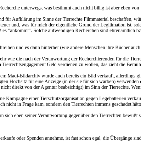
echerche unterwegs, was bestimmt auch nicht billig ist aber eben von u
 für Aufklärung im Sinne der Tierrechte Filmmaterial beschaffen, wüß
 teuer und, was für mich der eigentliche Grund der Legitimation ist, 
ß es "ankommt". Solche aufwendigen Recherchen sind ehrenamtlich bzw
chreiben und es dann hinterher (wie andere Menschen ihre Bücher auch 
so sehr wie die nach der Veranwortung der Recherchierenden für die Ti
 Tierrechtsengagement Geld verdienen zu wollen, das zieht die Bemühu
m Maqi-Bildarchiv wurde auch bereits ein Bild verkauft, allerdings gi
ägten Hochsitz für eine Anzeige (in der sie für sich warben) verwend
h nicht direkt von der Agentur beabsichtigt) im Sinn der Tierrechte. We
ine Kampagne einer Tierschutzorganisation gegen Legebatterien verkau
ch nicht in Frage kam, sondern den Tierrechten immens geschadet hätt
ern sich eben seiner Verantwortung gegenüber den Tierrechten bewußt se
rkaufe oder Spenden annehme, ist fast schon egal, die Übergänge sind 