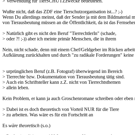
> Verwendung für TierSCHUTZzwecke bedeuteten.
Wußte nicht, daß das ZDF eine Tierschutzorganisation ist...? ;-)
Wenn Du allerdings meinst, daß der Sender ja mit dem Bildmaterial m
von Tierausbeutung müssen an die Öffentlichkeit, da ist das Fernsehe
> Natürlich gibt es nicht den Beruf "TierrechtlerIn" (schade,
> oder ?! ;-)) aber ich meinte primär Menschen, die in ihrem
Nein, nicht schade, denn mit einem Chef/Geldgeber im Rücken arbeitet
Aufklärung zurückhalten und durch "zu radikale Forderungen" keine 
> urprünglichen Beruf (z.B. Fotograf) überwiegend im Bereich
> Tierrechte bzw. Dokumentation von Tierausbeutung tätig sind.
> Auch ein Schriftsteller kann z.Z. nicht von Tierrechtsthemen
> allein leben.
Kein Problem, er kann ja auch Groschenromane schreiben oder eben no
> Dabei ist es doch theoretisch von Vorteil NUR für die Tiere
> zu arbeiten. Was wäre es für ein Fortschritt an
Es
wäre theoretisch
(s.o.)