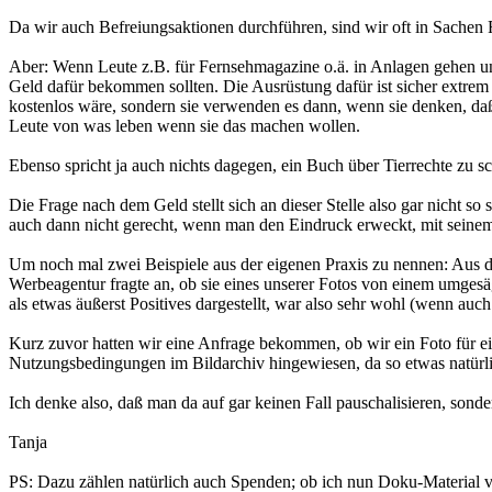
Da wir auch Befreiungsaktionen durchführen, sind wir oft in Sachen R
Aber: Wenn Leute z.B. für Fernsehmagazine o.ä. in Anlagen gehen und
Geld dafür bekommen sollten. Die Ausrüstung dafür ist sicher extrem
kostenlos wäre, sondern sie verwenden es dann, wenn sie denken, da
Leute von was leben wenn sie das machen wollen.
Ebenso spricht ja auch nichts dagegen, ein Buch über Tierrechte zu s
Die Frage nach dem Geld stellt sich an dieser Stelle also gar nicht 
auch dann nicht gerecht, wenn man den Eindruck erweckt, mit seinem
Um noch mal zwei Beispiele aus der eigenen Praxis zu nennen: Aus de
Werbeagentur fragte an, ob sie eines unserer Fotos von einem umges
als etwas äußerst Positives dargestellt, war also sehr wohl (wenn auc
Kurz zuvor hatten wir eine Anfrage bekommen, ob wir ein Foto für e
Nutzungsbedingungen im Bildarchiv hingewiesen, da so etwas natürli
Ich denke also, daß man da auf gar keinen Fall pauschalisieren, sond
Tanja
PS: Dazu zählen natürlich auch Spenden; ob ich nun Doku-Material ve