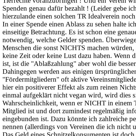
Tierrechte voranzubringen ! Und ein Verein w
Spenden genau dafür bezahlt ! (Leider gebe ich
hierzulande einen solchen TR Idealverein noch 
In einer Spende einen Ablass zu sehen halte ich
einseitige Betrachtung. Es ist schon eine gena
notwendig, welche Gelder spenden. Überwiege
Menschen die sonst NICHTS machen würden, e
keine Zeit oder keine Lust dazu haben. Wenn da
ist, ist die "Ablaßzahlung" aber wohl die besser
Dahingegen werden aus einigen ürsprünglichen
"Fördermitgliedern" oft aktive Vereinsmitgliede
hier ein positiverer Effekt als zum reinen Nich
einmal aufgeklärt nicht vegan wird, wird dies s
Wahrscheinlichkeit, wenn er NICHT in einem T
Mitglied ist und dort zumindest regelmäßig inf
eingebunden ist. Dazu könnte ich zahlreiche pe
nennen (allerdings von Vereinen die ich nicht 
Das Geld eines Schnitzelkonsumenten ist doch 