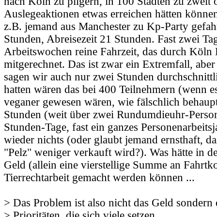
nach Köln zu pilgern, in 100 Städten zu zweit o
Auslegeaktionen etwas erreichen hätten können.
z.B. jemand aus Manchester zu Kp-Party gefahr
Stunden, Abreisezeit 21 Stunden. Fast zwei Ta
Arbeitswochen reine Fahrzeit, das durch Köln 
mitgerechnet. Das ist zwar ein Extremfall, abe
sagen wir auch nur zwei Stunden durchschnittl
hatten wären das bei 400 Teilnehmern (wenn e
veganer gewesen wären, wie fälschlich behaup
Stunden (weit über zwei Rundumdieuhr-Perso
Stunden-Tage, fast ein ganzes Personenarbeitsj
wieder nichts (oder glaubt jemand ernsthaft, d
"Pelz" weniger verkauft wird?). Was hätte in d
Geld (allein eine vierstellige Summe an Fahrtko
Tierrechtarbeit gemacht werden können ...
> Das Problem ist also nicht das Geld sondern 
> Prioritäten, die sich viele setzen.